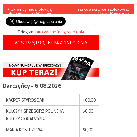
Nawigacja
Ukraińcy nadal blokują
Trzaskowski chce zablokować
Marsz Powstania
ekshumacje na Wołyniu
Warszawskiego
wpisu
Telegram
https://t.me/magnapolonia
WESPRZYJ PROJEKT MAGNA POLONIA
Darczyńcy - 6.08.2026
KACPER STAROŚCIAK
100,00
KULCZYK GRZEGORZ POLIŃSKA i
50,00
KULCZYK KATARZYNA
MARIA KOSTRZEWA
50,00