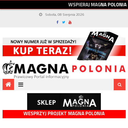
W
S
P
I
E
R
A
J
M
A
G
N
A
P
O
L
O
N
I
A
Sobota, 08 Sierpnia 2026
WESPRZYJ PROJEKT MAGNA POLONIA