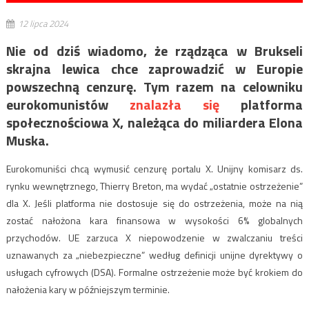
12 lipca 2024
Nie od dziś wiadomo, że rządząca w Brukseli
skrajna lewica chce zaprowadzić w Europie
powszechną cenzurę. Tym razem na celowniku
eurokomunistów
znalazła się
platforma
społecznościowa X, należąca do miliardera Elona
Muska.
Eurokomuniści chcą wymusić cenzurę portalu X. Unijny komisarz ds.
rynku wewnętrznego, Thierry Breton, ma wydać „ostatnie ostrzeżenie”
dla X. Jeśli platforma nie dostosuje się do ostrzeżenia, może na nią
zostać nałożona kara finansowa w wysokości 6% globalnych
przychodów. UE zarzuca X niepowodzenie w zwalczaniu treści
uznawanych za „niebezpieczne” według definicji unijne dyrektywy o
usługach cyfrowych (DSA). Formalne ostrzeżenie może być krokiem do
nałożenia kary w późniejszym terminie.