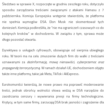
Śledztwo w sprawie X, rozpoczęte w grudniu zeszłego roku, dotyczyło
sposobu zarządzania treściami związanymi z atakami Hamasu z 7
października. Komisja Europejska wstępnie stwierdziła, że platforma
nie spełnia wymogów DSA. Elon Musk nie skomentował tych
doniesień. Komisja podkreśliła, że ​​”nie ma ograniczeń czasowych co do
kolejnych kroków” w dochodzeniu. W związku z tym, sprawa może
długo pozostać otwarta.
Dyrektywa o usługach cyfrowych, obowiązuje od sierpnia ubiegłego
roku. W teorii ma na celu zmuszenie dużych firm do walki z treściami
uznawanymi za
dezinformację, mowę nienawiści, cyberprzemoc oraz
propagandę terrorystyczną
. W ramach działań UE, dochodzeniem objęto
także inne platformy, takie jak Meta, TikTok i AliExpress.
Eurokomuniści twierdzą, że nowe prawo ma poprawić moderowanie
treści, jednak obrońcy wolności słowa widzą w DSA narzędzie do
zaostrzania cenzury i wywierania presji na firmy technologiczne.
Krytycy, w tym same firmy, zarzucają DSA brak jasności i zagrożenie dla