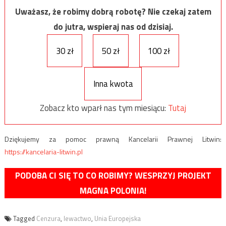
Uważasz, że robimy dobrą robotę? Nie czekaj zatem
do jutra, wspieraj nas od dzisiaj.
30 zł
50 zł
100 zł
Inna kwota
Zobacz kto wparł nas tym miesiącu:
Tutaj
Dziękujemy za pomoc prawną Kancelarii Prawnej Litwin:
https://kancelaria-litwin.pl
PODOBA CI SIĘ TO CO ROBIMY? WESPRZYJ PROJEKT
MAGNA POLONIA!
Tagged
Cenzura
,
lewactwo
,
Unia Europejska