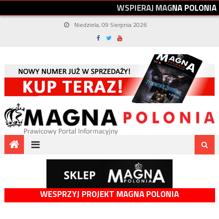
W
S
P
I
E
R
A
J
M
A
G
N
A
P
O
L
O
N
I
A
Niedziela, 09 Sierpnia 2026
WESPRZYJ PROJEKT MAGNA POLONIA