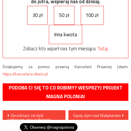
do jutra, wspieraj nas od dzisiaj.
30 zł
50 zł
100 zł
Inna kwota
Zobacz kto wparł nas tym miesiącu:
Tutaj
Dziękujemy za pomoc prawną Kancelarii Prawnej Litwin:
https://kancelaria-litwin.pl
PODOBA CI SIĘ TO CO ROBIMY? WESPRZYJ PROJEKT
MAGNA POLONIA!
Nawigacja
Zbrodniarz od dziś
Gęsty dym nad Watykanem
patronem ulicy w Kijowie
wpisu