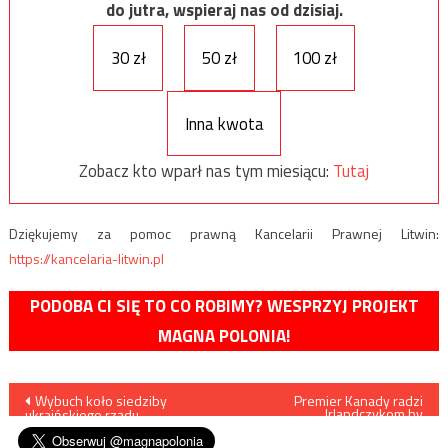
do jutra, wspieraj nas od dzisiaj.
30 zł
50 zł
100 zł
Inna kwota
Zobacz kto wparł nas tym miesiącu:
Tutaj
Dziękujemy za pomoc prawną Kancelarii Prawnej Litwin:
https://kancelaria-litwin.pl
PODOBA CI SIĘ TO CO ROBIMY? WESPRZYJ PROJEKT
MAGNA POLONIA!
Nawigacja
Wybuch koło siedziby
Premier Kanady radzi
Irlandczykom by
ukraińskiego rządu
zalegalizowali aborcje gdyż
wpisu
jego zdaniem jest ona