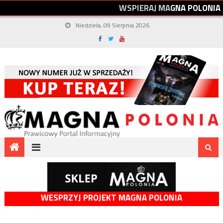
W
S
P
I
E
R
A
J
M
A
G
N
A
P
O
L
O
N
I
A
Niedziela, 09 Sierpnia 2026
WESPRZYJ PROJEKT MAGNA POLONIA