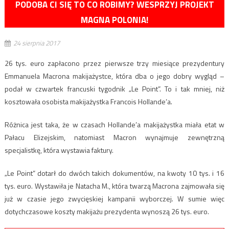
PODOBA CI SIĘ TO CO ROBIMY? WESPRZYJ PROJEKT
MAGNA POLONIA!
24 sierpnia 2017
26 tys. euro zapłacono przez pierwsze trzy miesiące prezydentury
Emmanuela Macrona makijażystce, która dba o jego dobry wygląd –
podał w czwartek francuski tygodnik „Le Point”. To i tak mniej, niż
kosztowała osobista makijażystka Francois Hollande’a.
Różnica jest taka, że w czasach Hollande’a makijażystka miała etat w
Pałacu Elizejskim, natomiast Macron wynajmuje zewnętrzną
specjalistkę, która wystawia faktury.
„Le Point” dotarł do dwóch takich dokumentów, na kwoty 10 tys. i 16
tys. euro. Wystawiła je Natacha M., która twarzą Macrona zajmowała się
już w czasie jego zwycięskiej kampanii wyborczej. W sumie więc
dotychczasowe koszty makijażu prezydenta wynoszą 26 tys. euro.