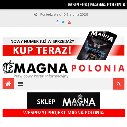
W
S
P
I
E
R
A
J
M
A
G
N
A
P
O
L
O
N
I
A
Poniedziałek, 10 Sierpnia 2026
WESPRZYJ PROJEKT MAGNA POLONIA