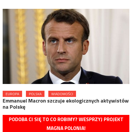
EUROPA
POLSKA
WIADOMOŚCI
Emmanuel Macron szczuje ekologicznych aktywistów
na Polskę
PODOBA CI SIĘ TO CO ROBIMY? WESPRZYJ PROJEKT
MAGNA POLONIA!