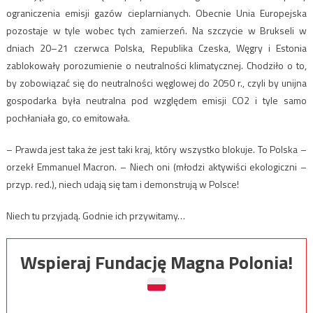
ograniczenia emisji gazów cieplarnianych. Obecnie Unia Europejska
pozostaje w tyle wobec tych zamierzeń. Na szczycie w Brukseli w
dniach 20–21 czerwca Polska, Republika Czeska, Węgry i Estonia
zablokowały porozumienie o neutralności klimatycznej. Chodziło o to,
by zobowiązać się do neutralności węglowej do 2050 r., czyli by unijna
gospodarka była neutralna pod względem emisji CO2 i tyle samo
pochłaniała go, co emitowała.
– Prawda jest taka że jest taki kraj, który wszystko blokuje. To Polska –
orzekł Emmanuel Macron. – Niech oni (młodzi aktywiści ekologiczni –
przyp. red.), niech udają się tam i demonstrują w Polsce!
Niech tu przyjadą. Godnie ich przywitamy…
Wspieraj Fundację Magna Polonia!