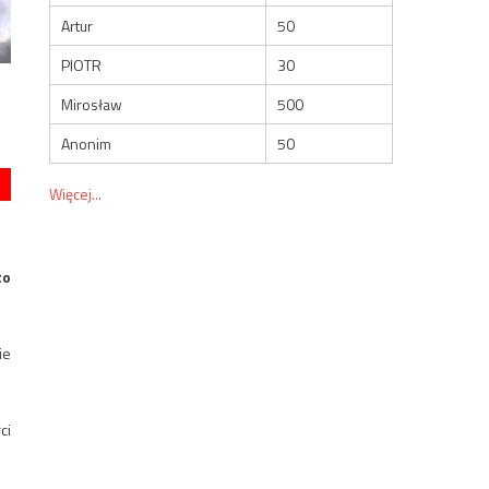
Artur
50
PIOTR
30
Mirosław
500
Anonim
50
Więcej...
to
ie
ci