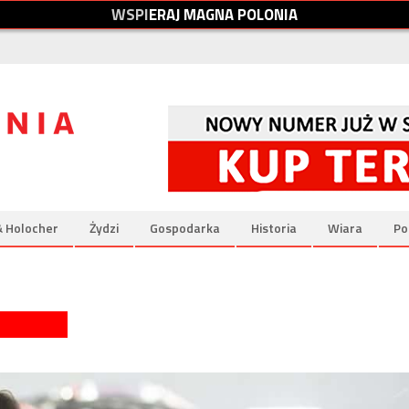
W
S
P
I
E
R
A
J
M
A
G
N
A
P
O
L
O
N
I
A
& Holocher
Żydzi
Gospodarka
Historia
Wiara
Po