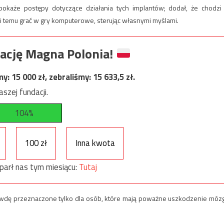
pokaże postępy dotyczące działania tych implantów; dodał, że chodzi
i temu grać w gry komputerowe, sterując własnymi myślami.
ację Magna Polonia!
my:
15 000
zł, zebraliśmy:
15 633,5
zł.
szej fundacji.
104%
100 zł
Inna kwota
parł nas tym miesiącu:
Tutaj
wdę przeznaczone tylko dla osób, które mają poważne uszkodzenie móz