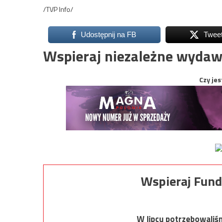
/TVP Info/
Udostępnij na FB
Twee
Wspieraj niezależne wydaw
Czy jes
Wspieraj Fund
W lipcu potrzebowaliś