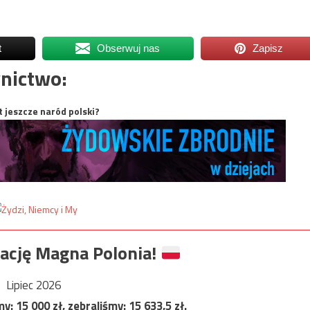
t
Obserwuj nas
Zapisz
nictwo:
t jeszcze naród polski?
ację Magna Polonia!
Lipiec 2026
my:
15 000
zł, zebraliśmy:
15 633,5
zł.