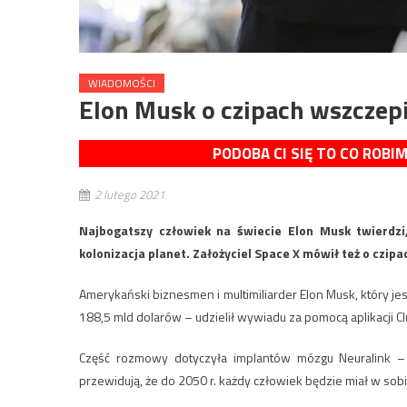
WIADOMOŚCI
Elon Musk o czipach wszcze
PODOBA CI SIĘ TO CO ROBI
2 lutego 2021
Najbogatszy człowiek na świecie Elon Musk twierdzi,
kolonizacja planet. Założyciel Space X mówił też o czi
Amerykański biznesmen i multimiliarder Elon Musk, który je
188,5 mld dolarów – udzielił wywiadu za pomocą aplikacji 
Część rozmowy dotyczyła implantów mózgu Neuralink – 
przewidują, że do 2050 r. każdy człowiek będzie miał w sobi