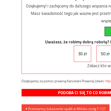
Dziękujemy! i zachęcamy do dalszego wsparcia na
Masz świadomość tego jak ważne jest przetrw
wspie
Uważasz, że robimy dobrą robotę? Ni
30 zł
50 zł
Zobacz kto w
Dziękujemy za pomoc prawną Kancelarii Prawnej Litwin:
http
PODOBA CI SIĘ TO CO ROBI
Nawigacja
Przeciwnicy Łukaszenki spalili w Mińsku czołg T-72?