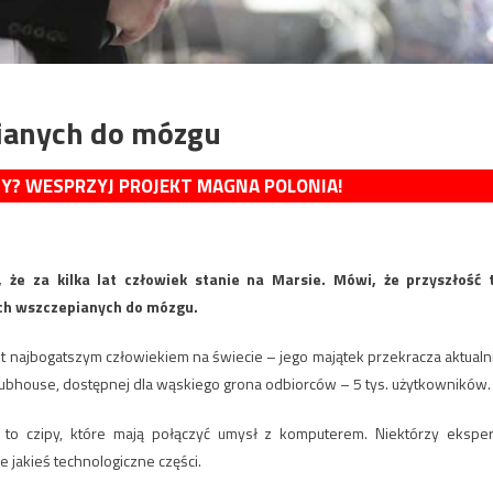
pianych do mózgu
MY? WESPRZYJ PROJEKT MAGNA POLONIA!
 że za kilka lat człowiek stanie na Marsie. Mówi, że przyszłość 
pach wszczepianych do mózgu.
st najbogatszym człowiekiem na świecie – jego majątek przekracza aktualn
Clubhouse, dostępnej dla wąskiego grona odbiorców – 5 tys. użytkowników.
to czipy, które mają połączyć umysł z komputerem. Niektórzy eksper
e jakieś technologiczne części.