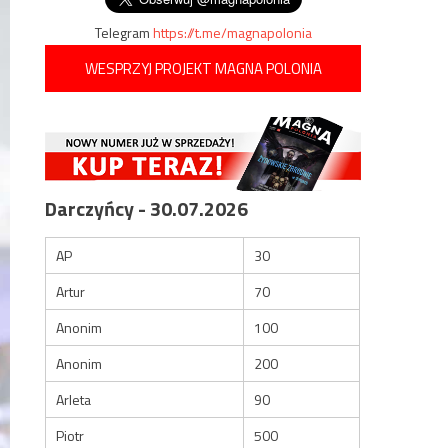
Telegram
https://t.me/magnapolonia
WESPRZYJ PROJEKT MAGNA POLONIA
Darczyńcy - 30.07.2026
AP
30
Artur
70
Anonim
100
Anonim
200
Arleta
90
Piotr
500