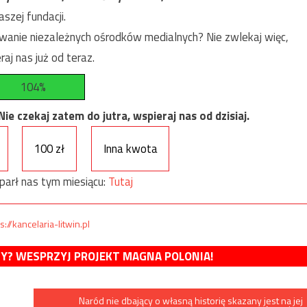
szej fundacji.
anie niezależnych ośrodków medialnych? Nie zwlekaj więc,
raj nas już od teraz.
104%
e czekaj zatem do jutra, wspieraj nas od dzisiaj.
100 zł
Inna kwota
parł nas tym miesiącu:
Tutaj
s://kancelaria-litwin.pl
MY? WESPRZYJ PROJEKT MAGNA POLONIA!
Naród nie dbający o własną historię skazany jest na jej