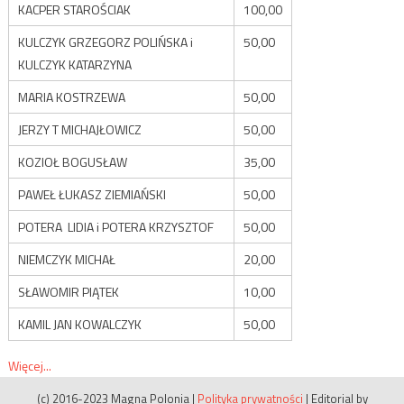
KACPER STAROŚCIAK
100,00
KULCZYK GRZEGORZ POLIŃSKA i
50,00
KULCZYK KATARZYNA
MARIA KOSTRZEWA
50,00
JERZY T MICHAJŁOWICZ
50,00
KOZIOŁ BOGUSŁAW
35,00
PAWEŁ ŁUKASZ ZIEMIAŃSKI
50,00
POTERA LIDIA i POTERA KRZYSZTOF
50,00
NIEMCZYK MICHAŁ
20,00
SŁAWOMIR PIĄTEK
10,00
KAMIL JAN KOWALCZYK
50,00
Więcej...
(c) 2016-2023 Magna Polonia
|
Polityka prywatności
|
Editorial by