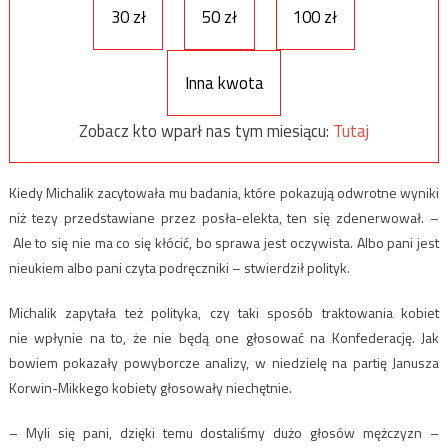
30 zł
50 zł
100 zł
Inna kwota
Zobacz kto wparł nas tym miesiącu:
Tutaj
Kiedy Michalik zacytowała mu badania, które pokazują odwrotne wyniki
niż tezy przedstawiane przez posła-elekta, ten się zdenerwował. –
Ale to się nie ma co się kłócić, bo sprawa jest oczywista. Albo pani jest
nieukiem albo pani czyta podręczniki – stwierdził polityk.
Michalik zapytała też polityka, czy taki sposób traktowania kobiet
nie wpłynie na to, że nie będą one głosować na Konfederację. Jak
bowiem pokazały powyborcze analizy, w niedzielę na partię Janusza
Korwin-Mikkego kobiety głosowały niechętnie.
– Myli się pani, dzięki temu dostaliśmy dużo głosów mężczyzn –