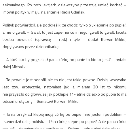
seksualnego. Po tych lekcjach dziewczyny przestają umieć kochać –
mówił polityk w maju, na antenie Radia Gdańsk.
Polityk potwierdził, ale podkreślił, że chodzi tylko o „klepanie po pupie”,
a nie o gwałt. – Gwałt to jest zupełnie co innego, gwałt to gwałt, faceta
trzeba powiesić (sprawcę – red.) i tyle – dodał Korwin-Mikke,
dopytywany przez dziennikarkę.
– A ktoś kto by pogłaskał pana córkę po pupie to kto to jest? – pytała
dalej Michalik.
– To pewnie jest pedofil, ale to nie jest takie pewne. Dzisiaj wszystko
jest tzw. erotycznie, natomiast jak ja miałem 20 lat to nikomu
nie przyszło do głowy, że jak poklepie 11-letnie dziecko po pupie to ma
odcień erotyczny – tłumaczył Korwin-Mikke.
– Ja na przykład klepię moją córkę po pupie i nie jestem pedofilem –
stwierdził dalej polityk. – Pan córkę klepie po pupie? A ile pana córka
ma lat? – dopytywała dziennikarka. – Osiem – odpowiedział polityk.