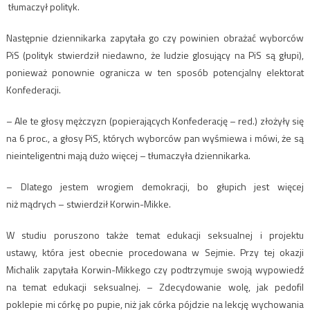
tłumaczył polityk.
Następnie dziennikarka zapytała go czy powinien obrażać wyborców
PiS (polityk stwierdził niedawno, że ludzie glosujący na PiS są głupi),
ponieważ ponownie ogranicza w ten sposób potencjalny elektorat
Konfederacji.
– Ale te głosy mężczyzn (popierających Konfederację – red.) złożyły się
na 6 proc., a głosy PiS, których wyborców pan wyśmiewa i mówi, że są
nieinteligentni mają dużo więcej – tłumaczyła dziennikarka.
– Dlatego jestem wrogiem demokracji, bo głupich jest więcej
niż mądrych – stwierdził Korwin-Mikke.
W studiu poruszono także temat edukacji seksualnej i projektu
ustawy, która jest obecnie procedowana w Sejmie. Przy tej okazji
Michalik zapytała Korwin-Mikkego czy podtrzymuje swoją wypowiedź
na temat edukacji seksualnej. – Zdecydowanie wolę, jak pedofil
poklepie mi córkę po pupie, niż jak córka pójdzie na lekcję wychowania