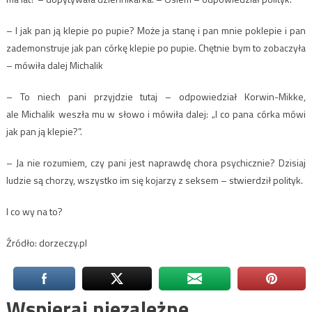
– I jak pan ją klepie po pupie? Może ja stanę i pan mnie poklepie i pan
zademonstruje jak pan córkę klepie po pupie. Chętnie bym to zobaczyła
– mówiła dalej Michalik
– To niech pani przyjdzie tutaj – odpowiedział Korwin-Mikke,
ale Michalik weszła mu w słowo i mówiła dalej: „I co pana córka mówi
jak pan ją klepie?”.
– Ja nie rozumiem, czy pani jest naprawdę chora psychicznie? Dzisiaj
ludzie są chorzy, wszystko im się kojarzy z seksem – stwierdził polityk.
I co wy na to?
Źródło: dorzeczy.pl
Wspieraj niezależne