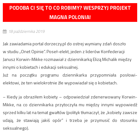
PODOBA CI SIĘ TO CO ROBIMY? WESPRZYJ PROJEKT
MAGNA POLONIA!
18 października 2019
Jak zawiadamia portal dorzeczy.pl do ostrej wymiany zdań doszło
w studiu „Onet Opinie”. Poseł-elekt, jeden z liderów Konfederacji
Janusz Korwin-Mikke rozmawiał z dziennikarką Elizą Michalik między
innymi o kobietach i edukacji seksualnej.
Już na początku programu dziennikarka przypomniała posłowi-
elektowi, że ten wielokrotnie źle wypowiadał się o kobietach.
– Kiedy ja obraziłem kobiety – odpowiedział zdenerwowany Korwin-
Mikke, na co dziennikarka przytoczyła mu między innymi wypowiedź
sprzed kilku lat na temat gwałtów (polityk tłumaczył, że „kobiety zawsze
udają, że stawiają jakiś opór” i trzeba je przymusić do stosunku
seksualnego).