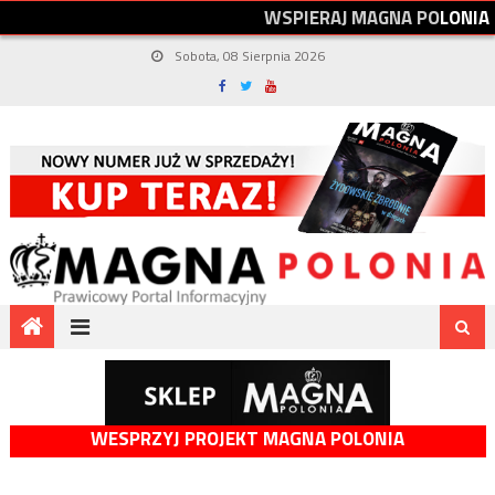
W
S
P
I
E
R
A
J
M
A
G
N
A
P
O
L
O
N
I
A
Sobota, 08 Sierpnia 2026
WESPRZYJ PROJEKT MAGNA POLONIA