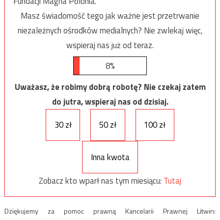
Fundacji Magna Polonia.
Masz świadomość tego jak ważne jest przetrwanie
niezależnych ośrodków medialnych? Nie zwlekaj więc,
wspieraj nas już od teraz.
8%
Uważasz, że robimy dobrą robotę? Nie czekaj zatem
do jutra, wspieraj nas od dzisiaj.
30 zł
50 zł
100 zł
Inna kwota
Zobacz kto wparł nas tym miesiącu:
Tutaj
Dziękujemy za pomoc prawną Kancelarii Prawnej Litwin: