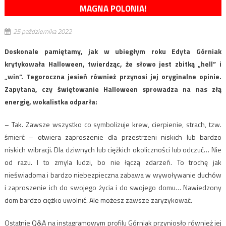
MAGNA POLONIA!
25 października 2022
Doskonale pamiętamy, jak w ubiegłym roku Edyta Górniak
krytykowała Halloween, twierdząc, że słowo jest zbitką „hell” i
„win”. Tegoroczna jesień również przynosi jej oryginalne opinie.
Zapytana, czy świętowanie Halloween sprowadza na nas złą
energię, wokalistka odparła:
– Tak. Zawsze wszystko co symbolizuje krew, cierpienie, strach, tzw.
śmierć – otwiera zaproszenie dla przestrzeni niskich lub bardzo
niskich wibracji. Dla dziwnych lub ciężkich okoliczności lub odczuć… Nie
od razu. I to zmyla ludzi, bo nie łączą zdarzeń. To trochę jak
nieświadoma i bardzo niebezpieczna zabawa w wywoływanie duchów
i zaproszenie ich do swojego życia i do swojego domu… Nawiedzony
dom bardzo ciężko uwolnić. Ale możesz zawsze zaryzykować.
Ostatnie Q&A na instagramowym profilu Górniak przyniosło również jej