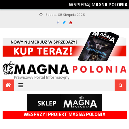
W
S
P
I
E
R
A
J
M
A
G
N
A
P
O
L
O
N
I
A
Sobota, 08 Sierpnia 2026
WESPRZYJ PROJEKT MAGNA POLONIA