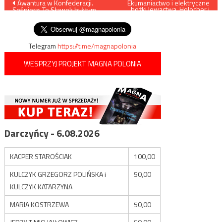
Nawigacja
Awantura w Konfederacji.
Ekumaniactwo i elektryczne
bożki lewactwa. Holocher i
Sośnierz: To Sławek był tym
Patlewicz NA ŻYWO
wpisu
spoconym człowieczkiem
Telegram
https://t.me/magnapolonia
WESPRZYJ PROJEKT MAGNA POLONIA
Darczyńcy - 6.08.2026
KACPER STAROŚCIAK
100,00
KULCZYK GRZEGORZ POLIŃSKA i
50,00
KULCZYK KATARZYNA
MARIA KOSTRZEWA
50,00