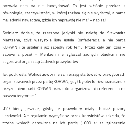
pozwala nam na nie kandydować. To jest właśnie przekaz z
równoległej rzeczywistości, w której rozłam się nie wydarzył, a partia
ma jedynki nawet tam, gdzie ich naprawdę nie ma” – napisał.
Sośnierz dodaje, że rzeczone jedynki nie należą do Sławomira
Mentzena, gdyż wszystkie listy ustala Konfederacja, a nie partia
KORWiN i te ustalenia już zapadły rok temu. Przez cały ten czas –
zapewnia poseł – Mentzen nie zgłaszał żadnych obiekcji i nie
sugerował organizacji żadnych prawyborów
Jak podkreśla, Wolnościowcy nie zamierzają startować w prawyborach
organizowanych przez partię KORWiN, gdyż byłoby to równoznaczne z
przyznaniem partii KORWiN prawa do „organizowania referendum na
naszym terytorium”.
„Pół biedy jeszcze, gdyby te prawybory miały chociaż pozory
uczciwości. Ale regulamin wymyślony przez korwinistów zakłada, że
trzeba wpłacić darowiznę na ich partię (1000 zł za zgłoszenie