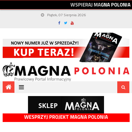
W
S
P
I
E
R
A
J
M
A
G
N
A
P
O
L
O
N
I
A
Piątek, 07 Sierpnia 2026
WESPRZYJ PROJEKT MAGNA POLONIA