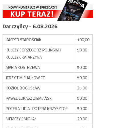
Darczyńcy - 6.08.2026
KACPER STAROŚCIAK
100,00
KULCZYK GRZEGORZ POLIŃSKA i
50,00
KULCZYK KATARZYNA
MARIA KOSTRZEWA
50,00
JERZY T MICHAJŁOWICZ
50,00
KOZIOŁ BOGUSŁAW
35,00
PAWEŁ ŁUKASZ ZIEMIAŃSKI
50,00
POTERA LIDIA i POTERA KRZYSZTOF
50,00
NIEMCZYK MICHAŁ
20,00