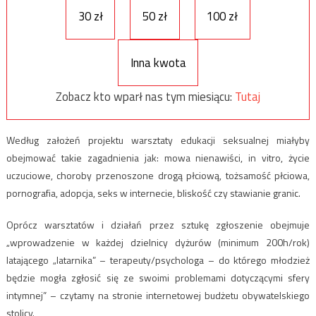
30 zł
50 zł
100 zł
Inna kwota
Zobacz kto wparł nas tym miesiącu:
Tutaj
Według założeń projektu warsztaty edukacji seksualnej miałyby
obejmować takie zagadnienia jak: mowa nienawiści, in vitro, życie
uczuciowe, choroby przenoszone drogą płciową, tożsamość płciowa,
pornografia, adopcja, seks w internecie, bliskość czy stawianie granic.
Oprócz warsztatów i działań przez sztukę zgłoszenie obejmuje
„wprowadzenie w każdej dzielnicy dyżurów (minimum 200h/rok)
latającego „latarnika” – terapeuty/psychologa – do którego młodzież
będzie mogła zgłosić się ze swoimi problemami dotyczącymi sfery
intymnej” – czytamy na stronie internetowej budżetu obywatelskiego
stolicy.