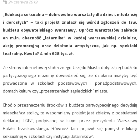
24 czerwca 2019
„Edukacja seksualna – dobrowolne warsztaty dla dzieci, młodzieży
i dorosłych” – taki projekt znalazł się wśród zgłoszeń do tzw.
budżetu obywatelskiego Warszawy. Oprócz warsztatów zakłada
on m.in. obecność „latarnika” w każdej warszawskiej dzielnicy,
akcję promocyjną oraz działania artystyczne, jak np. spektakl
teatralny. Kwota? 4 mln 628 tys. zł.
Ze strony internetowej stołecznego Urzędu Miasta dotyczącej budżetu
partycypacyjnego możemy dowiedzieć się, że działania miałyby być
prowadzone w szkołach podstawowych i ponadpodstawowych,
domach kultury czy „przestrzeniach sąsiedzkich” miasta.
Choć o przeznaczeniu środków z budżetu partycypacyjnego decydują
mieszkańcy stolicy, to wspomniany projekt jest zbieżny z postulatami
deklaracji LGBT, podpisanej w lutym przez prezydenta Warszawy
Rafała Trzaskowskiego. Również tam pojawił się pomysł edukacji
seksualnej w szkołach czy instytucji „latarników”.