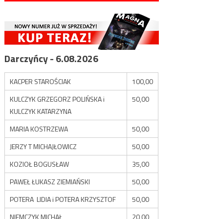
Darczyńcy - 6.08.2026
KACPER STAROŚCIAK
100,00
KULCZYK GRZEGORZ POLIŃSKA i
50,00
KULCZYK KATARZYNA
MARIA KOSTRZEWA
50,00
JERZY T MICHAJŁOWICZ
50,00
KOZIOŁ BOGUSŁAW
35,00
PAWEŁ ŁUKASZ ZIEMIAŃSKI
50,00
POTERA LIDIA i POTERA KRZYSZTOF
50,00
NIEMCZYK MICHAŁ
20,00