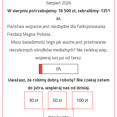
Sierpień 2026
W sierpniu potrzebujemy:
16 500
zł, zebraliśmy:
1351
zł.
Państwa wsparcie jest niezbędne dla funkcjonowania
Fundacji Magna Polonia.
Masz świadomość tego jak ważne jest przetrwanie
niezależnych ośrodków medialnych? Nie zwlekaj więc,
wspieraj nas już od teraz.
8%
Uważasz, że robimy dobrą robotę? Nie czekaj zatem
do jutra, wspieraj nas od dzisiaj.
30 zł
50 zł
100 zł