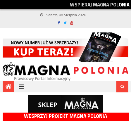
W
S
P
I
E
R
A
J
M
A
G
N
A
P
O
L
O
N
I
A
Sobota, 08 Sierpnia 2026
WESPRZYJ PROJEKT MAGNA POLONIA