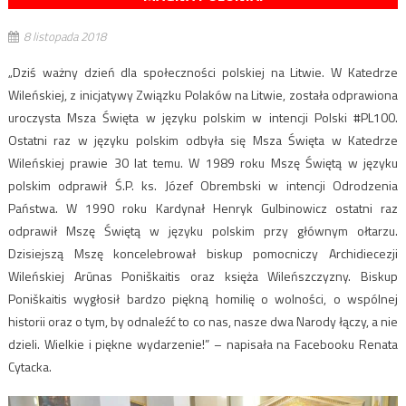
8 listopada 2018
„Dziś ważny dzień dla społeczności polskiej na Litwie. W Katedrze
Wileńskiej, z inicjatywy Związku Polaków na Litwie, została odprawiona
uroczysta Msza Święta w języku polskim w intencji Polski #PL100.
Ostatni raz w języku polskim odbyła się Msza Święta w Katedrze
Wileńskiej prawie 30 lat temu. W 1989 roku Mszę Świętą w języku
polskim odprawił Ś.P. ks. Józef Obrembski w intencji Odrodzenia
Państwa. W 1990 roku Kardynał Henryk Gulbinowicz ostatni raz
odprawił Mszę Świętą w języku polskim przy głównym ołtarzu.
Dzisiejszą Mszę koncelebrował biskup pomocniczy Archidiecezji
Wileńskiej Arūnas Poniškaitis oraz księża Wileńszczyzny. Biskup
Poniškaitis wygłosił bardzo piękną homilię o wolności, o wspólnej
historii oraz o tym, by odnaleźć to co nas, nasze dwa Narody łączy, a nie
dzieli. Wielkie i piękne wydarzenie!” – napisała na Facebooku Renata
Cytacka.