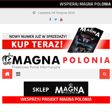
W
S
P
I
E
R
A
J
M
A
G
N
A
P
O
L
O
N
I
A
Czwartek, 06 Sierpnia 2026
WESPRZYJ PROJEKT MAGNA POLONIA