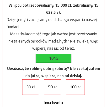
W lipcu potrzebowaliśmy:
15 000
zł, zebraliśmy:
15
633,5
zł.
Dziękujemy! i zachęcamy do dalszego wsparcia naszej
fundacji.
Masz świadomość tego jak ważne jest przetrwanie
niezależnych ośrodków medialnych? Nie zwlekaj więc,
wspieraj nas już od teraz.
104%
Uważasz, że robimy dobrą robotę? Nie czekaj zatem
do jutra, wspieraj nas od dzisiaj.
30 zł
50 zł
100 zł
Inna kwota