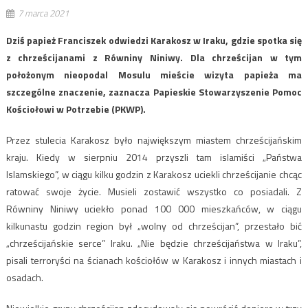
7 marca 2021
Dziś papież Franciszek odwiedzi Karakosz w Iraku, gdzie spotka się
z chrześcijanami z Równiny Niniwy. Dla chrześcijan w tym
położonym nieopodal Mosulu mieście wizyta papieża ma
szczególne znaczenie, zaznacza Papieskie Stowarzyszenie Pomoc
Kościołowi w Potrzebie (PKWP).
Przez stulecia Karakosz było największym miastem chrześcijańskim
kraju. Kiedy w sierpniu 2014 przyszli tam islamiści „Państwa
Islamskiego”, w ciągu kilku godzin z Karakosz uciekli chrześcijanie chcąc
ratować swoje życie. Musieli zostawić wszystko co posiadali. Z
Równiny Niniwy uciekło ponad 100 000 mieszkańców, w ciągu
kilkunastu godzin region był „wolny od chrześcijan”, przestało bić
„chrześcijańskie serce” Iraku. „Nie będzie chrześcijaństwa w Iraku”,
pisali terroryści na ścianach kościołów w Karakosz i innych miastach i
osadach.