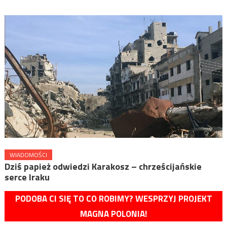
WIADOMOŚCI
Dziś papież odwiedzi Karakosz – chrześcijańskie
serce Iraku
PODOBA CI SIĘ TO CO ROBIMY? WESPRZYJ PROJEKT
MAGNA POLONIA!