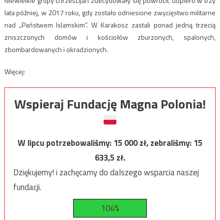
Niewielkie grupy chrześcijan zdecydowały się powrócić dopiero w trzy
lata później, w 2017 roku, gdy zostało odniesione zwycięstwo militarne
nad „Państwem Islamskim”. W Karakosz zastali ponad jedną trzecią
zniszczonych domów i kościołów zburzonych, spalonych,
zbombardowanych i okradzionych.
Więcej:
Wspieraj Fundację Magna Polonia!
W lipcu potrzebowaliśmy:
15 000
zł, zebraliśmy:
15
633,5
zł.
Dziękujemy! i zachęcamy do dalszego wsparcia naszej
fundacji.
104%