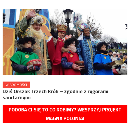
WIADOMOŚCI
Dziś Orszak Trzech Króli – zgodnie z rygorami
sanitarnymi
PODOBA CI SIĘ TO CO ROBIMY? WESPRZYJ PROJEKT
MAGNA POLONIA!