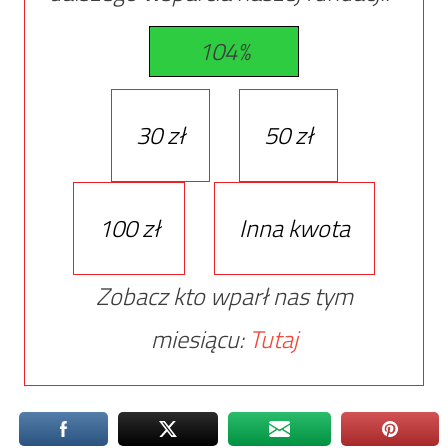
104%
30 zł
50 zł
100 zł
Inna kwota
Zobacz kto wparł nas tym
miesiącu:
Tutaj