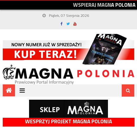
W
S
P
I
E
R
A
J
M
A
G
N
A
P
O
L
O
N
I
A
Piątek, 07 Sierpnia 2026
WESPRZYJ PROJEKT MAGNA POLONIA