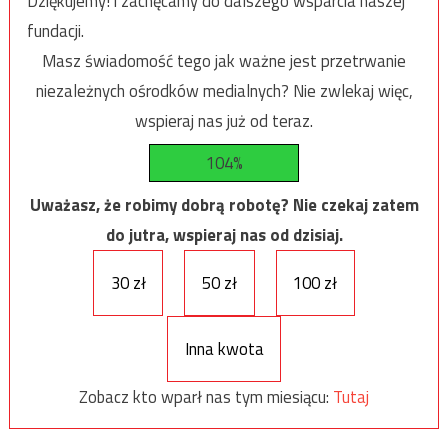
Dziękujemy! i zachęcamy do dalszego wsparcia naszej
fundacji.
Masz świadomość tego jak ważne jest przetrwanie
niezależnych ośrodków medialnych? Nie zwlekaj więc,
wspieraj nas już od teraz.
104%
Uważasz, że robimy dobrą robotę? Nie czekaj zatem
do jutra, wspieraj nas od dzisiaj.
30 zł
50 zł
100 zł
Inna kwota
Zobacz kto wparł nas tym miesiącu:
Tutaj