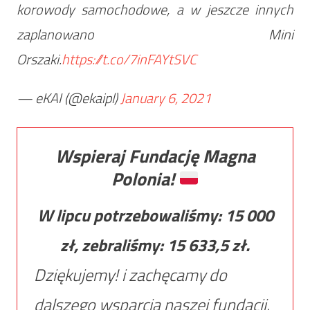
korowody samochodowe, a w jeszcze innych
zaplanowano Mini
Orszaki.
https://t.co/7inFAYtSVC
— eKAI (@ekaipl)
January 6, 2021
Wspieraj Fundację Magna
Polonia!
W lipcu potrzebowaliśmy:
15 000
zł, zebraliśmy:
15 633,5
zł.
Dziękujemy! i zachęcamy do
dalszego wsparcia naszej fundacji.