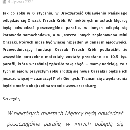
6 stycznia 2021
Jak co roku w 6 stycznia, w Uroczystość Objawienia Pańskiego
odbędzie się Orszak Trzech Króli. W niektórych miastach Mędrcy
będą odwiedzać poszczególne parafie, w innych odbędą się
korowody samochodowe, a w jeszcze innych zaplanowano Mini
Orszaki, których może być więcej niż jeden w danej miejscowości.
Przewodniczący fundacji Orszak Trzech Króli podkreślił, że
wszystkie potrzebne materiały zostały przesłane do 10,5 tys.
parafii, które wcześniej zgłosiły taką chęć. – Mamy nadzieję, że z
tych miejsc w przyszłym roku zrodzą się nowe Orszaki i będzie ich
jeszcze więcej – zaznaczył Piotr Giertych. Transmisję z wydarzenia
będzie można obejrzeć na stronie www.orszak.org.
Szczegóły:
W niektórych miastach Mędrcy będą odwiedzać
poszczególne parafie, w innych odbędą się