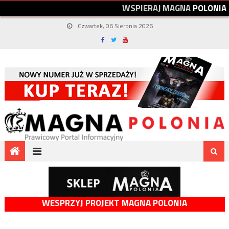
W
S
P
I
E
R
A
J
M
A
G
N
A
P
O
L
O
N
I
A
Czwartek, 06 Sierpnia 2026
WESPRZYJ PROJEKT MAGNA POLONIA