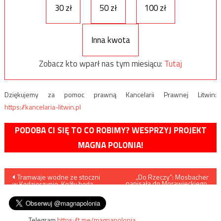
30 zł
50 zł
100 zł
Inna kwota
Zobacz kto wparł nas tym miesiącu:
Tutaj
Dziękujemy za pomoc prawną Kancelarii Prawnej Litwin:
https://kancelaria-litwin.pl
PODOBA CI SIĘ TO CO ROBIMY? WESPRZYJ PROJEKT
MAGNA POLONIA!
Nawigacja
Tramwaje wodne ze stoczni
„Do Rzeczy”: Mosbacher
napisała do Morawieckiego,
w Kędzierzynie-Koźlu będą
że USA nie będą tolerować
wpisu
pływać w Kopenhadze
krytycznych słów pod
adresem dziennikarzy TVN
Telegram
https://t.me/magnapolonia