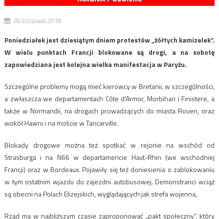
26 listopada 2018
Poniedziałek jest dziesiątym dniem protestów „żółtych kamizelek”.
W wielu punktach Francji blokowane są drogi, a na sobotę
zapowiedziana jest kolejna wielka manifestacja w Paryżu.
Szczególne problemy mogą mieć kierowcy w Bretanii, w szczególności,
a zwłaszcza we departamentach Côte d’Armor, Morbihan i Finistere, a
także w Normandii, na drogach prowadzących do miasta Rouen, oraz
wokół Hawru i na moście w Tancarville.
Blokady drogowe można też spotkać w rejonie na wschód od
Strasburga i na N66 w departamencie Haut-Rhin (we wschodniej
Francji) oraz w Bordeaux. Pojawiły się też doniesienia o zablokowaniu
w tym ostatnim wjazdu do zajezdni autobusowej. Demonstranci wciąż
są obecni na Polach Elizejskich, wyglądających jak strefa wojenna,
Rząd ma w najbliższym czasie zaproponować „pakt społeczny”, który