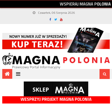
W
S
P
I
E
R
A
J
M
A
G
N
A
P
O
L
O
N
I
A
Czwartek, 06 Sierpnia 2026
WESPRZYJ PROJEKT MAGNA POLONIA