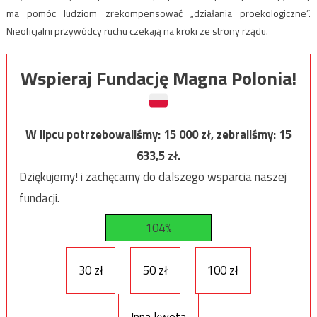
ma pomóc ludziom zrekompensować „działania proekologiczne”.
Nieoficjalni przywódcy ruchu czekają na kroki ze strony rządu.
Wspieraj Fundację Magna Polonia!
W lipcu potrzebowaliśmy:
15 000
zł, zebraliśmy:
15
633,5
zł.
Dziękujemy! i zachęcamy do dalszego wsparcia naszej
fundacji.
104%
30 zł
50 zł
100 zł
Inna kwota