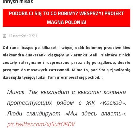
innych miast
PODOBA CI SIĘ TO CO ROBIMY? WESPRZYJ PROJEKT
MAGNA POLONIA!
13 września 2020
Od rana liczące po kilkaset i więcej osób kolumny przeciwników
Aleksandra Łuakszenki ciągnęły w kierunku Steli. Niektóre z nich
zostały zatrzymane i rozproszone przez siły porządkowe, doszło
przy tym do masowych zatrzymań. Mimo to, pod Stelą zjawiły się
dziesiątki tysięcy ludzi. Tam uformował się pochód…
Минск. Так выглядит с высоты колонна
протестующих рядом с ЖК «Каскад».
Люди скандируют «Мы здесь власть».
pic.twitter.com/xJSuitOR0V