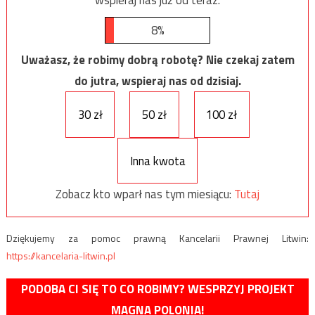
wspieraj nas już od teraz.
8%
Uważasz, że robimy dobrą robotę? Nie czekaj zatem
do jutra, wspieraj nas od dzisiaj.
30 zł
50 zł
100 zł
Inna kwota
Zobacz kto wparł nas tym miesiącu:
Tutaj
Dziękujemy za pomoc prawną Kancelarii Prawnej Litwin:
https://kancelaria-litwin.pl
PODOBA CI SIĘ TO CO ROBIMY? WESPRZYJ PROJEKT
MAGNA POLONIA!