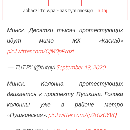
Zobacz kto wparł nas tym miesiącu:
Tutaj
Минск. Десятки тысяч протестующих
идут мимо ЖК «Каскад»
pic.twitter.com/OjM0pPrdzi
— TUT.BY (@tutby)
September 13, 2020
Минск. Колонна протестующих
двигается к проспекту Пушкина. Голова
колонны уже в районе метро
«Пушкинская».
pic.twitter.com/fp2tGzGYVQ