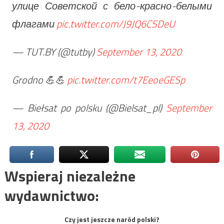
улице Советской с бело-красно-белыми
флагами
pic.twitter.com/J9JQ6CSDeU
— TUT.BY (@tutby)
September 13, 2020
Grodno 💪💪
pic.twitter.com/t7EeoeGESp
— Biełsat po polsku (@Bielsat_pl)
September
13, 2020
Wspieraj niezależne
wydawnictwo:
Czy jest jeszcze naród polski?