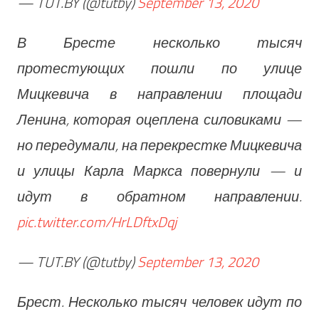
— TUT.BY (@tutby)
September 13, 2020
В Бресте несколько тысяч
протестующих пошли по улице
Мицкевича в направлении площади
Ленина, которая оцеплена силовиками —
но передумали, на перекрестке Мицкевича
и улицы Карла Маркса повернули — и
идут в обратном направлении.
pic.twitter.com/HrLDftxDqj
— TUT.BY (@tutby)
September 13, 2020
Брест. Несколько тысяч человек идут по