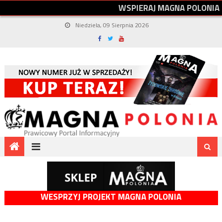
W
S
P
I
E
R
A
J
M
A
G
N
A
P
O
L
O
N
I
A
Niedziela, 09 Sierpnia 2026
WESPRZYJ PROJEKT MAGNA POLONIA