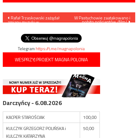
Nawigacja
Rafał Trzaskowski zażądał
W Pastuchowie zaatakowano i
pobito policjantów /film/
zmiany muzyki w
wpisu
warszawskim klubie: „To jest
moje miasto”
Telegram
https://t.me/magnapolonia
WESPRZYJ PROJEKT MAGNA POLONIA
Darczyńcy - 6.08.2026
KACPER STAROŚCIAK
100,00
KULCZYK GRZEGORZ POLIŃSKA i
50,00
KULCZYK KATARZYNA