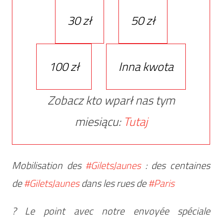
30 zł
50 zł
100 zł
Inna kwota
Zobacz kto wparł nas tym
miesiącu:
Tutaj
Mobilisation des
#GiletsJaunes
: des centaines
de
#GiletsJaunes
dans les rues de
#Paris
? Le point avec notre envoyée spéciale