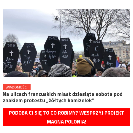
WIADOMOŚCI
Na ulicach francuskich miast dziesiąta sobota pod
znakiem protestu „żółtych kamizelek”
PODOBA CI SIĘ TO CO ROBIMY? WESPRZYJ PROJEKT
MAGNA POLONIA!