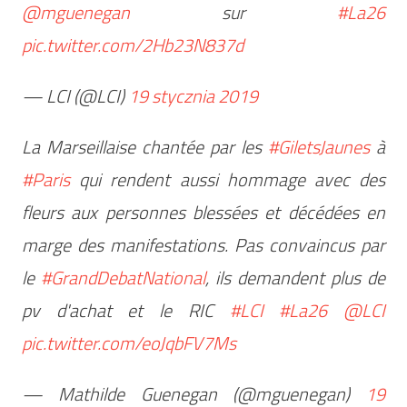
@mguenegan
sur
#La26
pic.twitter.com/2Hb23N837d
— LCI (@LCI)
19 stycznia 2019
La Marseillaise chantée par les
#GiletsJaunes
à
#Paris
qui rendent aussi hommage avec des
fleurs aux personnes blessées et décédées en
marge des manifestations. Pas convaincus par
le
#GrandDebatNational
, ils demandent plus de
pv d'achat et le RIC
#LCI
#La26
@LCI
pic.twitter.com/eoJqbFV7Ms
— Mathilde Guenegan (@mguenegan)
19