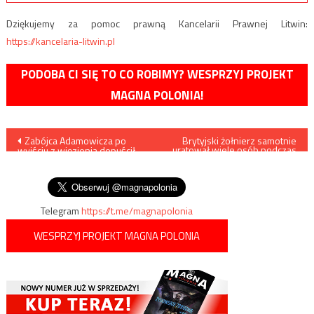
Dziękujemy za pomoc prawną Kancelarii Prawnej Litwin:
https://kancelaria-litwin.pl
PODOBA CI SIĘ TO CO ROBIMY? WESPRZYJ PROJEKT
MAGNA POLONIA!
Nawigacja
Zabójca Adamowicza po
Brytyjski żołnierz samotnie
uratował wiele osób podczas
wyjściu z więzienia dopuścił
ataku terrorystów w Nairobi
wpisu
się przestępstw – policja nie
zareagowała
Telegram
https://t.me/magnapolonia
WESPRZYJ PROJEKT MAGNA POLONIA