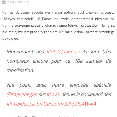
19 stycznia 2019
Po raz dziesiąty sobota we Francji upływa pod znakiem protestu
„żółtych kamizelek”. W Paryżu na czele demonstranci niesione są
trumny przypominające o ofiarach śmiertelnych protestów. Tłumy są
nie mniejsze niż przed tygodniem. Na razie jednak protest przebiega
pokojowo.
Mouvement des
#GiletsJaunes
: ils sont très
nombreux encore pour ce 10e samedi de
mobilisation.
?Le point avec notre envoyée spéciale
@mguenegan
sur
#La26
depuis le boulevard des
#Invalides
pic.twitter.com/32hpDG4WwA