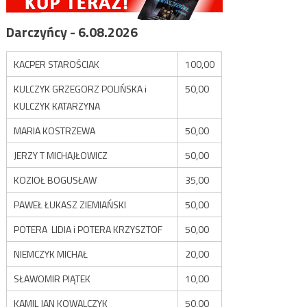
Darczyńcy - 6.08.2026
KACPER STAROŚCIAK
100,00
KULCZYK GRZEGORZ POLIŃSKA i
50,00
KULCZYK KATARZYNA
MARIA KOSTRZEWA
50,00
JERZY T MICHAJŁOWICZ
50,00
KOZIOŁ BOGUSŁAW
35,00
PAWEŁ ŁUKASZ ZIEMIAŃSKI
50,00
POTERA LIDIA i POTERA KRZYSZTOF
50,00
NIEMCZYK MICHAŁ
20,00
SŁAWOMIR PIĄTEK
10,00
KAMIL JAN KOWALCZYK
50,00