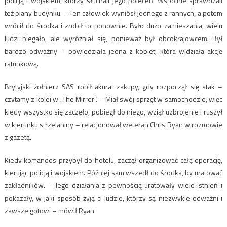
policją i wojskiem, którzy słuchali jego poleceń. Wspólnie sprawdzali
też plany budynku. – Ten człowiek wyniósł jednego z rannych, a potem
wrócił do środka i zrobił to ponownie. Było dużo zamieszania, wielu
ludzi biegało, ale wyróżniał się, ponieważ był obcokrajowcem. Był
bardzo odważny – powiedziała jedna z kobiet, która widziała akcję
ratunkową.
Brytyjski żołnierz SAS robił akurat zakupy, gdy rozpoczął się atak –
czytamy z kolei w „The Mirror”. – Miał swój sprzęt w samochodzie, więc
kiedy wszystko się zaczęło, pobiegł do niego, wziął uzbrojenie i ruszył
w kierunku strzelaniny – relacjonował weteran Chris Ryan w rozmowie
z gazetą.
Kiedy komandos przybył do hotelu, zaczął organizować całą operację,
kierując policją i wojskiem. Później sam wszedł do środka, by uratować
zakładników. – Jego działania z pewnością uratowały wiele istnień i
pokazały, w jaki sposób żyją ci ludzie, którzy są niezwykle odważni i
zawsze gotowi – mówił Ryan.