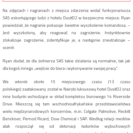
Na zdjęciach i nagraniach z miejsca zdarzenia widać funkcjonariusza
SAS eskortującego ludzi z hotelu DusitD2 w bezpieczne miejsce. Ryan
powiedział, że nagranie pokazuje świetne wyszkolenie komandosa. –
Jest wyszkolony, aby reagować na zagrożenie. Instynktownie
zlokalizuje zagrożenie, zidentyfikuje je, a następnie zneutralizuje –
ocenił.
Ryan dodał, że dla żołnierza SAS takie działania są normalnie, tak jak
dla kogoś innego „wejście do biura i wykonywanie swojej pracy”.
We wtorek około 15 miejscowego czasu (13 czasu
polskiego) zaatakowany został w Nairobi luksusowy hotel DusitD2 oraz
inne budynki wchodzące w skład kompleksu biurowego 14 Riverside
Drive. Mieszczą się tam wschodnioafrykańskie przedstawicielstwa
wielu międzynarodowych koncernów, m.in. Colgate Palmolive, Reckitt
Benckiser, Pernod Ricard, Dow Chemical i SAP. Według relacji mediów
atak rozpoczął się od detonacji ładunków wybuchowych