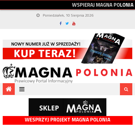
W
S
P
I
E
R
A
J
M
A
G
N
A
P
O
L
O
N
I
A
Poniedziałek, 10 Sierpnia 2026
WESPRZYJ PROJEKT MAGNA POLONIA