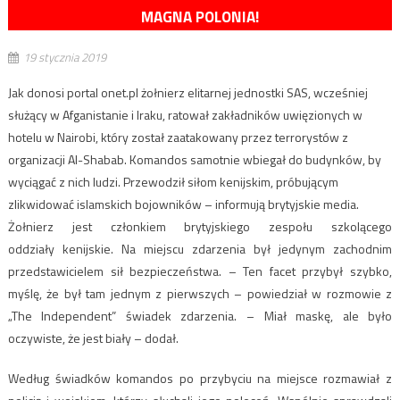
MAGNA POLONIA!
19 stycznia 2019
Jak donosi portal onet.pl żołnierz elitarnej jednostki SAS, wcześniej
służący w Afganistanie i Iraku, ratował zakładników uwięzionych w
hotelu w Nairobi, który został zaatakowany przez terrorystów z
organizacji Al-Shabab. Komandos samotnie wbiegał do budynków, by
wyciągać z nich ludzi. Przewodził siłom kenijskim, próbującym
zlikwidować islamskich bojowników – informują brytyjskie media.
Żołnierz jest członkiem brytyjskiego zespołu szkolącego
oddziały kenijskie. Na miejscu zdarzenia był jedynym zachodnim
przedstawicielem sił bezpieczeństwa. – Ten facet przybył szybko,
myślę, że był tam jednym z pierwszych – powiedział w rozmowie z
„The Independent” świadek zdarzenia. – Miał maskę, ale było
oczywiste, że jest biały – dodał.
Według świadków komandos po przybyciu na miejsce rozmawiał z