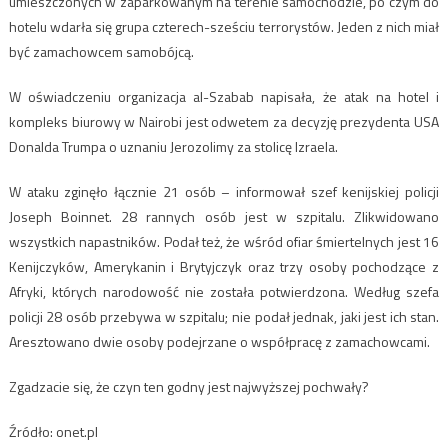
umieszczonych w zaparkowanym na terenie samochodzie, po czym do
hotelu wdarła się grupa czterech-sześciu terrorystów. Jeden z nich miał
być zamachowcem samobójcą.
W oświadczeniu organizacja al-Szabab napisała, że atak na hotel i
kompleks biurowy w Nairobi jest odwetem za decyzję prezydenta USA
Donalda Trumpa o uznaniu Jerozolimy za stolicę Izraela.
W ataku zginęło łącznie 21 osób – informował szef kenijskiej policji
Joseph Boinnet. 28 rannych osób jest w szpitalu. Zlikwidowano
wszystkich napastników. Podał też, że wśród ofiar śmiertelnych jest 16
Kenijczyków, Amerykanin i Brytyjczyk oraz trzy osoby pochodzące z
Afryki, których narodowość nie została potwierdzona. Według szefa
policji 28 osób przebywa w szpitalu; nie podał jednak, jaki jest ich stan.
Aresztowano dwie osoby podejrzane o współpracę z zamachowcami.
Zgadzacie się, że czyn ten godny jest najwyższej pochwały?
Źródło: onet.pl