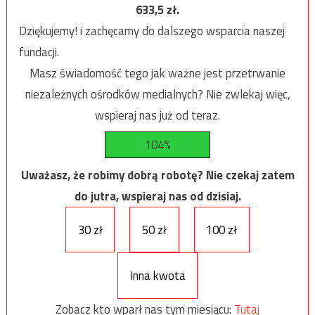
633,5
zł.
Dziękujemy! i zachęcamy do dalszego wsparcia naszej
fundacji.
Masz świadomość tego jak ważne jest przetrwanie
niezależnych ośrodków medialnych? Nie zwlekaj więc,
wspieraj nas już od teraz.
104%
Uważasz, że robimy dobrą robotę? Nie czekaj zatem
do jutra, wspieraj nas od dzisiaj.
30 zł
50 zł
100 zł
Inna kwota
Zobacz kto wparł nas tym miesiącu:
Tutaj