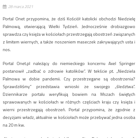
28 marca 2021
Portal Onet przypomina, że dziś Kościół katolicki obchodzi Niedzielę
Palmową, otwierającą Wielki Tydzień. Jednocześnie drobiazgowo
sprawdza czy księża w kościołach przestrzegają obostrzeń związanych
z limitem wiernych, a także noszeniem maseczek zakrywających usta i
nos.
Portal Onet.pl należący do niemieckiego koncernu Axel Springer
postanowił „zadbać o zdrowie katolików”. W tekście pt. „Niedziela
Palmowa w dobie pandemii. Czy przestrzegane są obostrzenia?
Sprawdziliśmy” przedstawia wnioski ze swojego „śledztwa”.
Dziennikarze portalu weryfikują bowiem na Mszach świętych
sprawowanych w kościołach w różnych częściach kraju czy księża i
wierni przestrzegają obostrzeń. Portal przypomina, że zgodnie z
decyzjami władz, aktualnie w kościołach może przebywać jedna osoba
na 20 m kw.