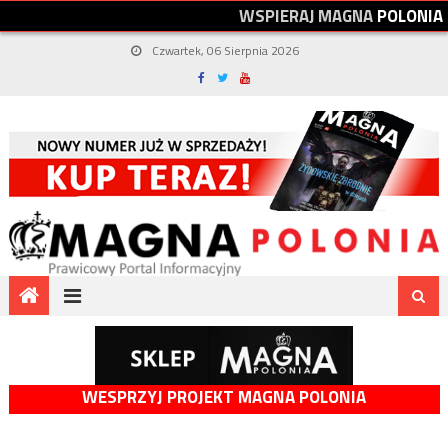
W
S
P
I
E
R
A
J
M
A
G
N
A
P
O
L
O
N
I
A
Czwartek, 06 Sierpnia 2026
WESPRZYJ PROJEKT MAGNA POLONIA