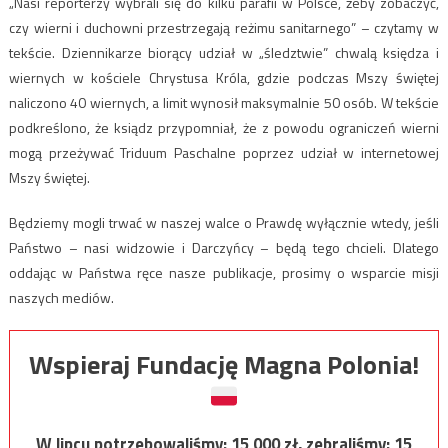
„Nasi reporterzy wybrali się do kilku parafii w Polsce, żeby zobaczyć,
czy wierni i duchowni przestrzegają reżimu sanitarnego” – czytamy w
tekście. Dziennikarze biorący udział w „śledztwie” chwalą księdza i
wiernych w kościele Chrystusa Króla, gdzie podczas Mszy świętej
naliczono 40 wiernych, a limit wynosił maksymalnie 50 osób. W tekście
podkreślono, że ksiądz przypomniał, że z powodu ograniczeń wierni
mogą przeżywać Triduum Paschalne poprzez udział w internetowej
Mszy świętej.
Będziemy mogli trwać w naszej walce o Prawdę wyłącznie wtedy, jeśli
Państwo – nasi widzowie i Darczyńcy – będą tego chcieli. Dlatego
oddając w Państwa ręce nasze publikacje, prosimy o wsparcie misji
naszych mediów.
Wspieraj Fundację Magna Polonia!
W lipcu potrzebowaliśmy:
15 000
zł, zebraliśmy:
15