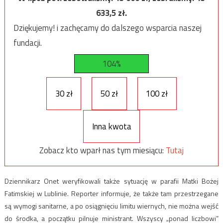
633,5
zł.
Dziękujemy! i zachęcamy do dalszego wsparcia naszej
fundacji.
104%
30 zł
50 zł
100 zł
Inna kwota
Zobacz kto wparł nas tym miesiącu:
Tutaj
Dziennikarz Onet weryfikowali także sytuację w parafii Matki Bożej
Fatimskiej w Lublinie. Reporter informuje, że także tam przestrzegane
są wymogi sanitarne, a po osiągnięciu limitu wiernych, nie można wejść
do środka, a początku pilnuje ministrant. Wszyscy „ponad liczbowi”