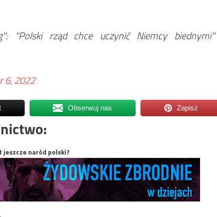
ng": "Polski rząd chce uczynić Niemcy biednymi"
r 6, 2022
t
Obserwuj nas
Zapisz
nictwo:
t jeszcze naród polski?