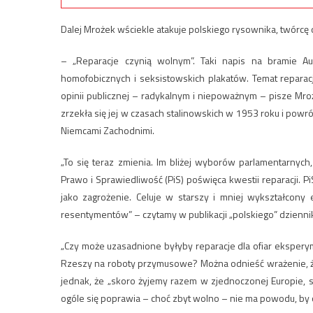
Dalej Mrożek wściekle atakuje polskiego rysownika, twórcę o
– „Reparacje czynią wolnym”. Taki napis na bramie Au
homofobicznych i seksistowskich plakatów. Temat reparacj
opinii publicznej – radykalnym i niepoważnym – pisze Mro
zrzekła się jej w czasach stalinowskich w 1953 roku i powr
Niemcami Zachodnimi.
„To się teraz zmienia. Im bliżej wyborów parlamentarnych,
Prawo i Sprawiedliwość (PiS) poświęca kwestii reparacji.
jako zagrożenie. Celuje w starszy i mniej wykształcony
resentymentów” – czytamy w publikacji „polskiego” dzienni
„Czy może uzasadnione byłyby reparacje dla ofiar eksper
Rzeszy na roboty przymusowe? Można odnieść wrażenie, że
jednak, że „skoro żyjemy razem w zjednoczonej Europie, s
ogóle się poprawia – choć zbyt wolno – nie ma powodu, by o