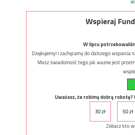
Wspieraj Fund
W lipcu potrzebowaliś
Dziękujemy! i zachęcamy do dalszego wsparcia na
Masz świadomość tego jak ważne jest przetrw
wspie
Uważasz, że robimy dobrą robotę? Ni
30 zł
50 zł
Zobacz kto w