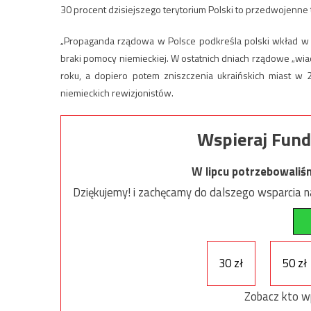
30 procent dzisiejszego terytorium Polski to przedwojenne t
„Propaganda rządowa w Polsce podkreśla polski wkład w o
braki pomocy niemieckiej. W ostatnich dniach rządowe „w
roku, a dopiero potem zniszczenia ukraińskich miast w 
niemieckich rewizjonistów.
Wspieraj Fund
W lipcu potrzebowaliś
Dziękujemy! i zachęcamy do dalszego wsparcia na
30 zł
50 zł
Zobacz kto w