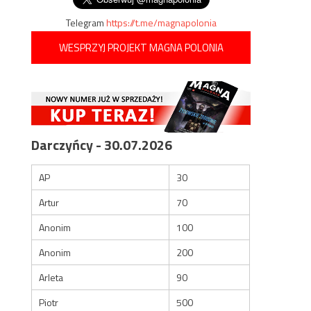
Telegram
https://t.me/magnapolonia
WESPRZYJ PROJEKT MAGNA POLONIA
Darczyńcy - 30.07.2026
AP
30
Artur
70
Anonim
100
Anonim
200
Arleta
90
Piotr
500