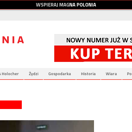
W
S
P
I
E
R
A
J
M
A
G
N
A
P
O
L
O
N
I
A
& Holocher
Żydzi
Gospodarka
Historia
Wiara
Po