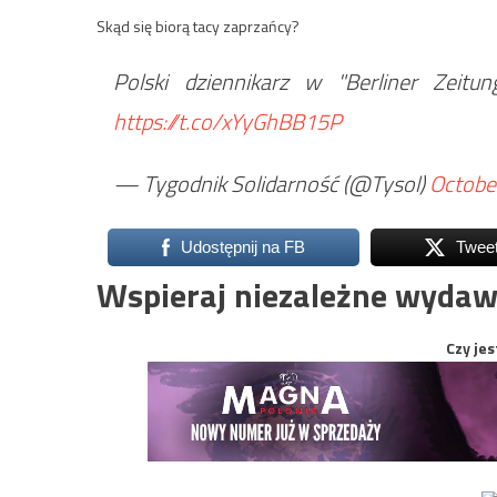
Skąd się biorą tacy zaprzańcy?
Polski dziennikarz w "Berliner Zeitu
https://t.co/xYyGhBB15P
— Tygodnik Solidarność (@Tysol)
Octobe
Udostępnij na FB
Twee
Wspieraj niezależne wydaw
Czy jes