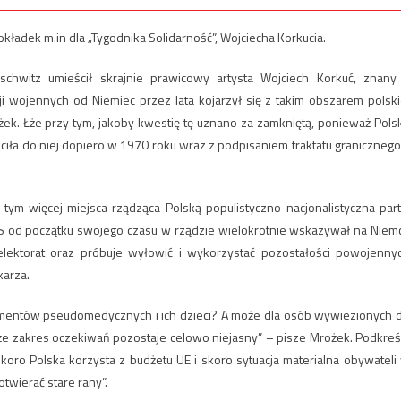
kładek m.in dla „Tygodnika Solidarność”, Wojciecha Korkucia.
schwitz umieścił skrajnie prawicowy artysta Wojciech Korkuć, znany
i wojennych od Niemiec przez lata kojarzył się z takim obszarem polski
żek. Łże przy tym, jakoby kwestię tę uznano za zamkniętą, ponieważ Pols
óciła do niej dopiero w 1970 roku wraz z podpisaniem traktatu granicznego
 tym więcej miejsca rządząca Polską populistyczno-nacjonalistyczna part
 PiS od początku swojego czasu w rządzie wielokrotnie wskazywał na Niem
 elektorat oraz próbuje wyłowić i wykorzystać pozostałości powojenny
karza.
ymentów pseudomedycznych i ich dzieci? A może dla osób wywiezionych 
 zakres oczekiwań pozostaje celowo niejasny” – pisze Mrożek. Podkreś
koro Polska korzysta z budżetu UE i skoro sytuacja materialna obywateli
twierać stare rany”.