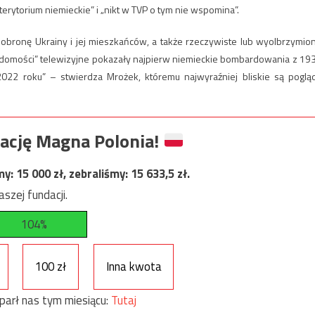
erytorium niemieckie” i „nikt w TVP o tym nie wspomina”.
bronę Ukrainy i jej mieszkańców, a także rzeczywiste lub wyolbrzymio
iadomości” telewizyjne pokazały najpierw niemieckie bombardowania z 19
2022 roku” – stwierdza Mrożek, któremu najwyraźniej bliskie są poglą
ację Magna Polonia!
my:
15 000
zł, zebraliśmy:
15 633,5
zł.
szej fundacji.
104%
100 zł
Inna kwota
parł nas tym miesiącu:
Tutaj