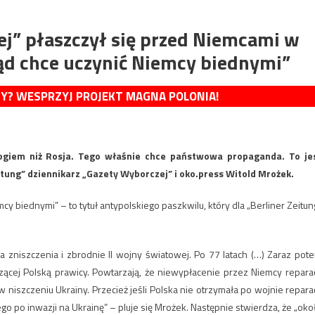
ej” płaszczył się przed Niemcami w
rząd chce uczynić Niemcy biednymi”
MY? WESPRZYJ PROJEKT MAGNA POLONIA!
ogiem niż Rosja. Tego właśnie chce państwowa propaganda. To je
itung” dziennikarz „Gazety Wyborczej” i oko.press Witold Mrożek.
cy biednymi” – to tytuł antypolskiego paszkwilu, który dla „Berliner Zeitun
za zniszczenia i zbrodnie II wojny światowej. Po 77 latach (…) Zaraz pot
ącej Polską prawicy. Powtarzają, że niewypłacenie przez Niemcy reparac
 niszczeniu Ukrainy. Przecież jeśli Polska nie otrzymała po wojnie reparac
o po inwazji na Ukrainę” – pluje się Mrożek. Następnie stwierdza, że „oko