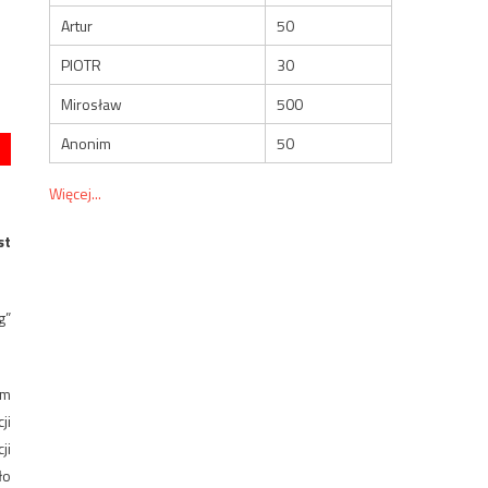
Artur
50
PIOTR
30
Mirosław
500
Anonim
50
Więcej...
st
g”
em
ji
ji
ło