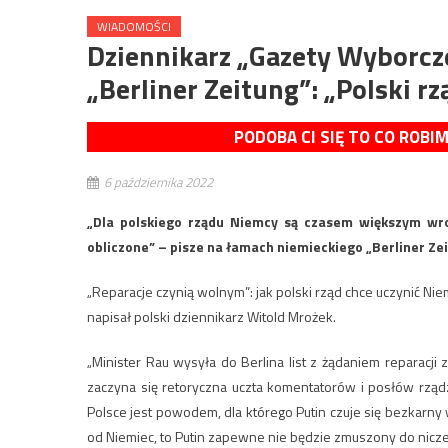
WIADOMOŚCI
Dziennikarz „Gazety Wyborcz
„Berliner Zeitung”: „Polski 
PODOBA CI SIĘ TO CO ROBI
6 października 2022
„Dla polskiego rządu Niemcy są czasem większym wr
obliczone” – pisze na łamach niemieckiego „Berliner Ze
„Reparacje czynią wolnym”: jak polski rząd chce uczynić Niem
napisał polski dziennikarz Witold Mrożek.
„Minister Rau wysyła do Berlina list z żądaniem reparacji 
zaczyna się retoryczna uczta komentatorów i posłów rządz
Polsce jest powodem, dla którego Putin czuje się bezkarny w
od Niemiec, to Putin zapewne nie będzie zmuszony do niczeg