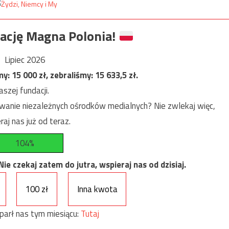
ację Magna Polonia!
Lipiec 2026
my:
15 000
zł, zebraliśmy:
15 633,5
zł.
szej fundacji.
anie niezależnych ośrodków medialnych? Nie zwlekaj więc,
raj nas już od teraz.
104%
e czekaj zatem do jutra, wspieraj nas od dzisiaj.
100 zł
Inna kwota
parł nas tym miesiącu:
Tutaj