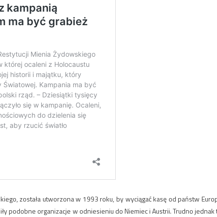
skiego, została utworzona w 1993 roku, by wyciągać kasę od państw Euro
ły podobne organizacje w odniesieniu do Niemiec i Austrii. Trudno jednak 