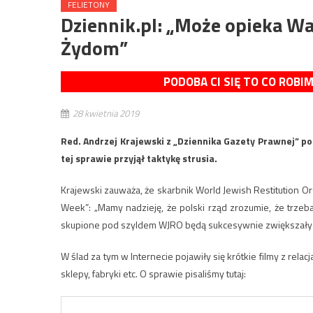
FELIETONY
Dziennik.pl: „Może opieka Wa
Żydom”
PODOBA CI SIĘ TO CO ROBI
28 kwietnia 2019
Red. Andrzej Krajewski z „Dziennika Gazety Prawnej” po
tej sprawie przyjął taktykę strusia.
Krajewski zauważa, że skarbnik World Jewish Restitution O
Week”: „Mamy nadzieję, że polski rząd zrozumie, że trzeba
skupione pod szyldem WJRO będą sukcesywnie zwiększały 
W ślad za tym w Internecie pojawiły się krótkie filmy z rel
sklepy, fabryki etc. O sprawie pisaliśmy tutaj: