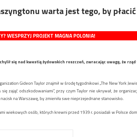
szyngtonu warta jest tego, by płacić
MY? WESPRZYJ PROJEKT MAGNA POLONIA!
chylił się nad kwestią żydowskich roszczeń, zwracając uwagę, że rząd
rganization Gideon Taylor znajmił w środę tygodnikowi „The New York Jewi
 się zająć odszkodowaniami”, przy czym Taylor nie ukrywał, że organizac
nacisk na Warszawę, by zmieniła swe nieprzejednane stanowisko.
acjami wiekowych osób, których krewni przed 1939 r. posiadali w Polsce dom