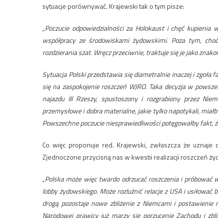
sytuacje porównywać. Krajewski tak o tym pisze:
„Poczucie odpowiedzialności za Holokaust i chęć kupienia
współpracy ze środowiskami żydowskimi. Poza tym, cho
rozdzierania szat. Wręcz przeciwnie, traktuje się je jako zna
Sytuacja Polski przedstawia się diametralnie inaczej i zgoła f
się na zaspokojenie roszczeń WJRO. Taka decyzja w powszec
najazdu III Rzeszy, spustoszony i rozgrabiony przez Nie
przemysłowe i dobra materialne, jakie tylko napotykali, miałb
Powszechne poczucie niesprawiedliwości potęgowałby fakt, że 
Co więc proponuje red. Krajewski, zwłaszcza że uznaje
Zjednoczone przycisną nas w kwestii realizacji roszczeń 
„Polska może więc twardo odrzucać roszczenia i próbować
lobby żydowskiego. Może rozluźnić relacje z USA i usiłować
drogą pozostaje nowe zbliżenie z Niemcami i postawienie na
Narodowej prawicy już marzy się porzucenie Zachodu i zbli