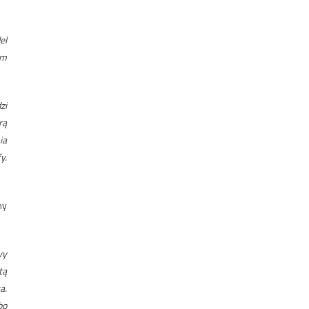
el
ym
zi
rą
ia
y.
ny
wy
tą
a.
bo