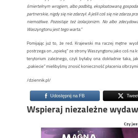
śmiertelnym wrogiem, albo podbitą, eksploatowaną gospodar
partnerskie, nigdy się nie zdarzył. A jeśli coś się nie zdarza 
niemożliwe. Pozostaje też izolacjonizm. No albo zdecydowa
Waszyngtonu jest tego warta.”
Pomijając już to, że red. Krajewski ma raczej mętne wyo
postrzega on „opiekę” ze strony Waszyngtonu jako coś na ksz
terytorium zależnego, czyli byłaby ona dokładnie taka, j
„pakiecie” mielibyśmy znosić konieczność płacenia olbrzy
/dziennik.pl/
Udostępnij na FB
Twee
Wspieraj niezależne wydaw
Czy jes