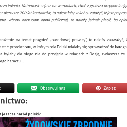
czo kolonią. Natomiast sojusz na warunkach, choć z grubsza przypominają
przez pierwsze 700 lat kontaktów, to należałoby w końcu założyć, iż jest po pros
nie, wbrew odczuciom opinii publicznej, że należy jednak płacić, bo opie
brażenie na temat pragnień „narodowej prawicy”, to należy zauważyć, 
tałt protektoratu, w którym rola Polski miałaby się sprowadzać do kategor
aka byłaby dla niego nie do przyjęcia w relacjach z Rosją, zwłaszcza że
miego haraczu…
t
Obserwuj nas
Zapisz
nictwo:
t jeszcze naród polski?