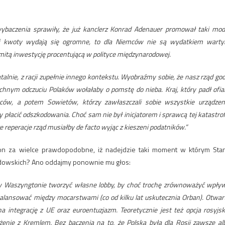
 wybaczenia sprawiły, że już kanclerz Konrad Adenauer promował taki mod
ć kwoty wydają się ogromne, to dla Niemców nie są wydatkiem wart
komitą inwestycję procentującą w polityce międzynarodowej.
atalnie, z racji zupełnie innego kontekstu. Wyobraźmy sobie, że nasz rząd god
hnym odczuciu Polaków wołałaby o pomstę do nieba. Kraj, który padł ofia
mców, a potem Sowietów, którzy zawłaszczali sobie wszystkie urządzen
y płacić odszkodowania. Choć sam nie był inicjatorem i sprawcą tej katastrof
reperacje rząd musiałby de facto wyjąc z kieszeni podatników.”
 on za wielce prawdopodobne, iż nadejdzie taki moment w którym Sta
żydowskich? Ano oddajmy ponownie mu głos:
 w Waszyngtonie tworzyć własne lobby, by choć trochę zrównoważyć wpły
 balansować między mocarstwami (co od kilku lat uskutecznia Orban). Otwar
 integrację z UE oraz euroentuzjazm. Teoretycznie jest też opcja rosyjsk
żenie z Kremlem. Bez baczenia na to, że Polska była dla Rosji zawsze al