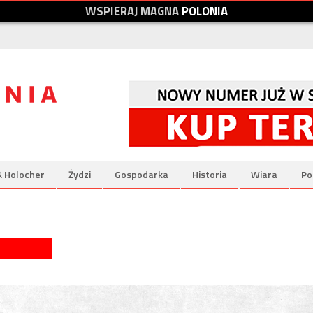
W
S
P
I
E
R
A
J
M
A
G
N
A
P
O
L
O
N
I
A
& Holocher
Żydzi
Gospodarka
Historia
Wiara
Po