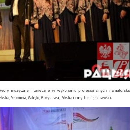
utwory muzyczne i taneczne w wykonaniu profesjonalnych i amatorski
ska, Słonimia, Wilejki, Borysewa, Pińska i innych miejscowości.