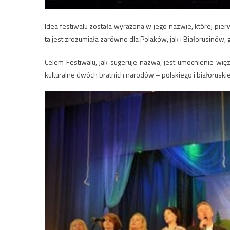
Idea festiwalu została wyrażona w jego nazwie, której pier
ta jest zrozumiała zarówno dla Polaków, jak i Białorusinów
Celem Festiwalu, jak sugeruje nazwa, jest umocnienie więz
kulturalne dwóch bratnich narodów – polskiego i białoruskie