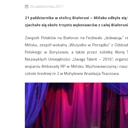
24 października 2017
21 października w stolicy Białorusi – Mińsku odbyła się
zjechało się około trzystu wykonawców z całej Białorusi
Związek Polaków na Białorusi na Festiwalu „Jedнасць” r
Mińsku, zespół wokalny „Wszystko w Porządku” z Oddział
Polskiego w Borysowie, a także przez solistkę Alonę T
Niezwykłych Umiejętności „Uwaga Talent – 2016”, organi
wsparciu Ambasady RP w Mińsku. Wychowawczynią i nauczyc
szkole średniej nr 2 w Mohylewie Anastazja Tkaczowa.