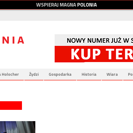
W
S
P
I
E
R
A
J
M
A
G
N
A
P
O
L
O
N
I
A
& Holocher
Żydzi
Gospodarka
Historia
Wiara
Po