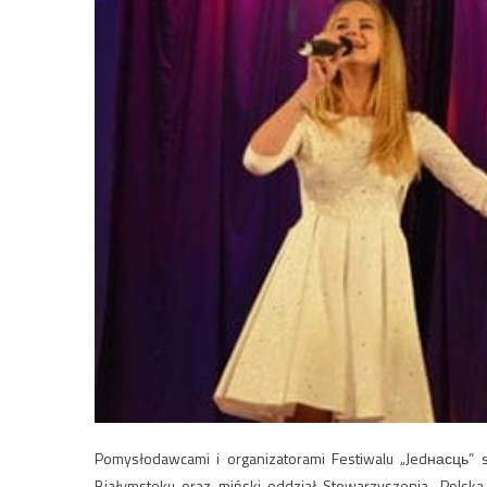
Pomysłodawcami i organizatorami Festiwalu „Jedнасць”
Białymstoku oraz miński oddział Stowarzyszenia „Polska 