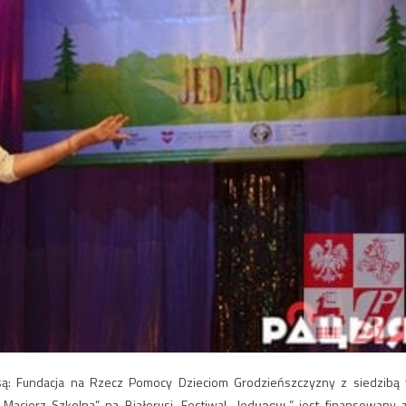
 są: Fundacja na Rzecz Pomocy Dzieciom Grodzieńszczyzny z siedzibą
Macierz Szkolna” na Białorusi. Festiwal „Jedнасць” jest finansowany 