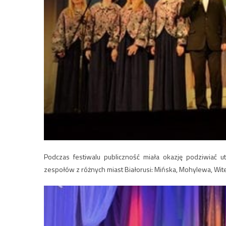
Podczas festiwalu publiczność miała okazję podziwiać 
zespołów z różnych miast Białorusi: Mińska, Mohylewa, Witeb