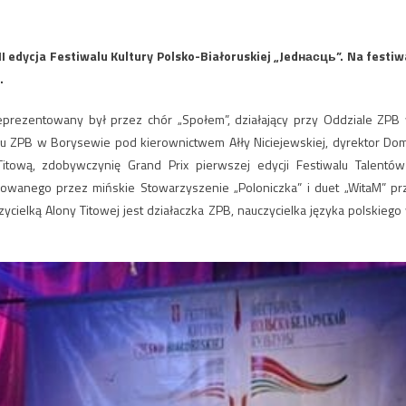
 II edycja Festiwalu Kultury Polsko-Białoruskiej „Jedнасць”. Na festiw
.
eprezentowany był przez chór „Społem”, działający przy Oddziale ZPB
u ZPB w Borysewie pod kierownictwem Ałły Niciejewskiej, dyrektor Do
itową, zdobywczynię Grand Prix pierwszej edycji Festiwalu Talentów
zowanego przez mińskie Stowarzyszenie „Poloniczka” i duet „WitaM” pr
ielką Alony Titowej jest działaczka ZPB, nauczycielka języka polskiego