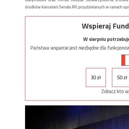
środków Kancelarii Senatu RP, przydzielanych w ramach opie
Wspieraj Fund
W sierpniu potrzebu
Państwa wsparcie jest niezbędne dla funkcjonow
30 zł
50 zł
Zobacz kto w