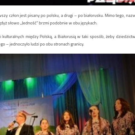
wszy człon jest pisany po polsku, a drugi – po białorusku. Mimo tego, naz
, gdyż słowo „Jedność” brzmi podobnie w obu językach.
i kulturalnych między Polską, a Białorusią w taki sposób, żeby dziedzict
go – jednoczyło ludzi po obu stronach granicy.