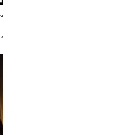
wa
wo