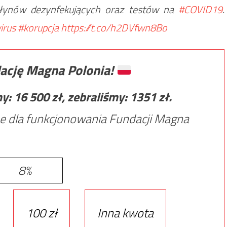
płynów dezynfekujących oraz testów na
#COVID19
.
irus
#korupcja
https://t.co/h2DVfwn8Bo
ację Magna Polonia!
my:
16 500
zł, zebraliśmy:
1351
zł.
e dla funkcjonowania Fundacji Magna
8%
100 zł
Inna kwota