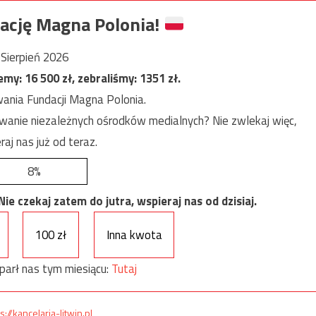
ację Magna Polonia!
Sierpień 2026
jemy:
16 500
zł, zebraliśmy:
1351
zł.
ania Fundacji Magna Polonia.
anie niezależnych ośrodków medialnych? Nie zwlekaj więc,
raj nas już od teraz.
8%
e czekaj zatem do jutra, wspieraj nas od dzisiaj.
100 zł
Inna kwota
parł nas tym miesiącu:
Tutaj
s://kancelaria-litwin.pl