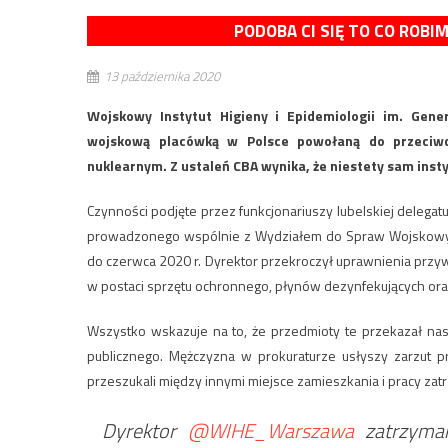
PODOBA CI SIĘ TO CO ROBI
13 października 2020
Wojskowy Instytut Higieny i Epidemiologii im. Gen
wojskową placówką w Polsce powołaną do przeciwdz
nuklearnym. Z ustaleń CBA wynika, że niestety sam instyt
Czynności podjęte przez funkcjonariuszy lubelskiej delega
prowadzonego wspólnie z Wydziałem do Spraw Wojskowych
do czerwca 2020 r. Dyrektor przekroczył uprawnienia przyw
w postaci sprzętu ochronnego, płynów dezynfekujących ora
Wszystko wskazuje na to, że przedmioty te przekazał na
publicznego. Mężczyzna w prokuraturze usłyszy zarzut pr
przeszukali między innymi miejsce zamieszkania i pracy za
Dyrektor
@WIHE_Warszawa
zatrzyma