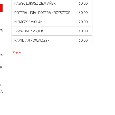
PAWEŁ ŁUKASZ ZIEMIAŃSKI
50,00
POTERA LIDIA i POTERA KRZYSZTOF
50,00
NIEMCZYK MICHAŁ
20,00
zą
SŁAWOMIR PIĄTEK
10,00
 i
KAMIL JAN KOWALCZYK
50,00
Więcej...
wa
ca
ii
su
BA