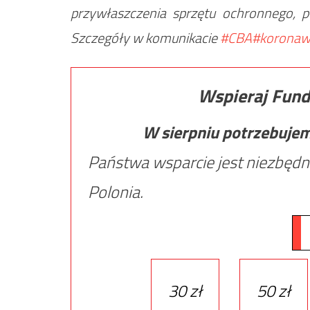
przywłaszczenia sprzętu ochronnego, 
Szczegóły w komunikacie
#CBA
#koronaw
Wspieraj Fund
W sierpniu potrzebuje
Państwa wsparcie jest niezbędn
Polonia.
30 zł
50 zł