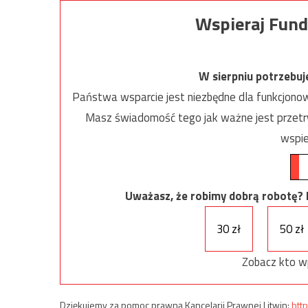
Wspieraj Fund
W sierpniu potrzebu
Państwa wsparcie jest niezbędne dla funkcjonow
Masz świadomość tego jak ważne jest przetrw
wspie
Uważasz, że robimy dobrą robotę? Ni
30 zł
50 zł
Zobacz kto w
Dziękujemy za pomoc prawną Kancelarii Prawnej Litwin:
http