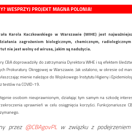
MY? WESPRZYJ PROJEKT MAGNA POLONIA!
erała Karola Kaczkowskiego w Warszawie (WIHE) jest najważniejs
iałania zagrożeniom biologicznym, chemicznym, radiologicznym
ut nie jest wolny od wirusa, jakim są nadużycia.
tury CBA doprowadziły do zatrzymania Dyrektora WIHE i są efektem śledzt
 Prokuratury Okręgowej w Warszawie. Jak ustalono, w okresie od mar
łaszczając mienie należące do Wojskowego Instytutu Higieny i Epidemiolog
z testów na COVID-19.
stępnie osobom nieuprawnionym, działając tym samym na szkodę intere
zekroczenia uprawnień w celu osiągnięcia korzyści. Funkcjonariusze C
trzymanego.
ny przez
@CBAgovPL
w związku z podejrzeniem