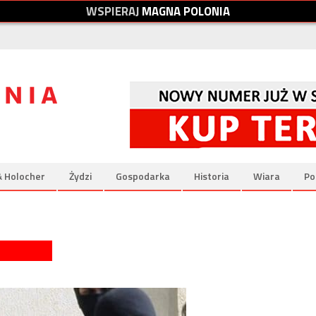
W
S
P
I
E
R
A
J
M
A
G
N
A
P
O
L
O
N
I
A
& Holocher
Żydzi
Gospodarka
Historia
Wiara
Po