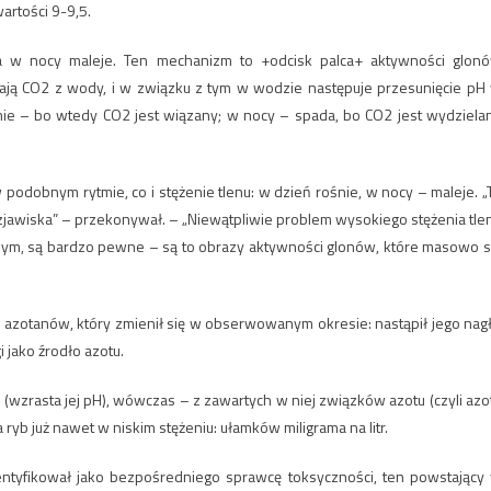
wartości 9-9,5.
a w nocy maleje. Ten mechanizm to +odcisk palca+ aktywności glon
ają CO2 z wody, i w związku z tym w wodzie następuje przesunięcie pH
ie – bo wtedy CO2 jest wiązany; w nocy – spada, bo CO2 jest wydziela
podobnym rytmie, co i stężenie tlenu: w dzień rośnie, w nocy – maleje. „
 zjawiska” – przekonywał. – „Niewątpliwie problem wysokiego stężenia tle
wym, są bardzo pewne – są to obrazy aktywności glonów, które masowo s
azotanów, który zmienił się w obserwowanym okresie: nastąpił jego nagł
 jako źrodło azotu.
 (wzrasta jej pH), wówczas – z zawartych w niej związków azotu (czyli azo
b już nawet w niskim stężeniu: ułamków miligrama na litr.
entyfikował jako bezpośredniego sprawcę toksyczności, ten powstający