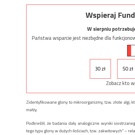
Wspieraj Fund
W sierpniu potrzebu
Państwa wsparcie jest niezbędne dla funkcjonow
30 zł
50 zł
Zobacz kto w
Zidentyfikowane glony to mikroorganizmy, tzw. złote algi, 
małży.
Podkreślił, że badania dały analogiczne wyniki siostrzane
tego typu glony w dużych ilościach, tzw. zakwitowych” – rel