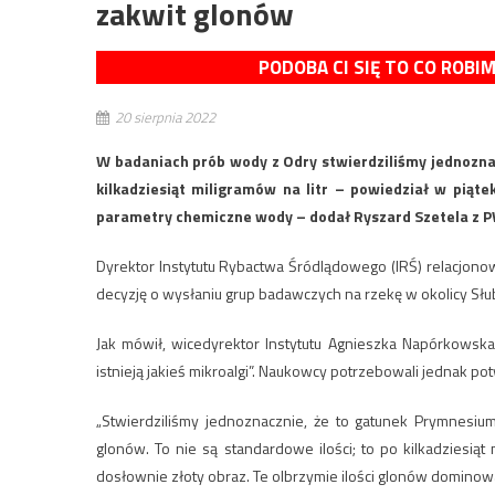
zakwit glonów
PODOBA CI SIĘ TO CO ROBI
20 sierpnia 2022
W badaniach prób wody z Odry stwierdziliśmy jednozna
kilkadziesiąt miligramów na litr – powiedział w piąt
parametry chemiczne wody – dodał Ryszard Szetela z P
Dyrektor Instytutu Rybactwa Śródlądowego (IRŚ) relacjonow
decyzję o wysłaniu grup badawczych na rzekę w okolicy Słub
Jak mówił, wicedyrektor Instytutu Agnieszka Napórkowska
istnieją jakieś mikroalgi”. Naukowcy potrzebowali jednak potwi
„Stwierdziliśmy jednoznacznie, że to gatunek Prymnesium
glonów. To nie są standardowe ilości; to po kilkadziesiąt 
dosłownie złoty obraz. Te olbrzymie ilości glonów dominow