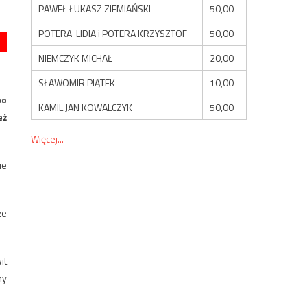
PAWEŁ ŁUKASZ ZIEMIAŃSKI
50,00
POTERA LIDIA i POTERA KRZYSZTOF
50,00
NIEMCZYK MICHAŁ
20,00
SŁAWOMIR PIĄTEK
10,00
po
KAMIL JAN KOWALCZYK
50,00
eż
Więcej...
ie
że
it
my