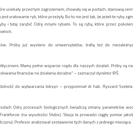
óre uciekały przed tym zagrożeniem, chowały się w portach, stanowią cen
t uratowanie ryb, które przeżyły. Bo to nie jest tak, że jeżeli te ryby zgin
by i tutaj zarybić Odrę innymi rybami. To są ryby, które przez pokolen
etrich.
onów. Próby już wysłano do uniwersytetów, trafią też do niezależny
litycznieni. Mamy pełne wsparcie rządu dla naszych działań. Próby są n
iwania finansów na działania doraźne” – zaznaczył dyrektor IRŚ.
 zdolność do wytwarzania toksyn – przypomniał dr hab. Ryszard Szetela
wodach Odry procesach biologicznych świadczą zmiany parametrów wo
ankfurcie (na wysokości Słubic). Stacja ta prowadzi ciągły pomiar jakoś
odczynu). Profesor analizował zestawienie tych danych z jednego miesiąca.