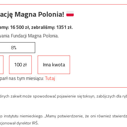
ację Magna Polonia!
jemy:
16 500
zł, zebraliśmy:
1351
zł.
ania Fundacji Magna Polonia.
8%
100 zł
Inna kwota
parł nas tym miesiącu:
Tutaj
których zakwit może spowodować pojawienie się toksyn, zabójczych dla ryb
go instytutu niemieckiego. „Mamy potwierdzenie, że oni również stwierdzi
acjonował dyrektor IRŚ.