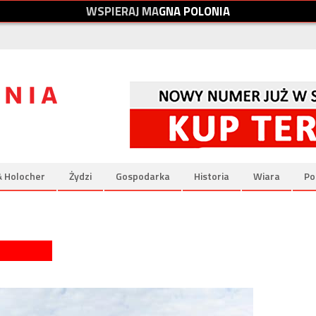
W
S
P
I
E
R
A
J
M
A
G
N
A
P
O
L
O
N
I
A
& Holocher
Żydzi
Gospodarka
Historia
Wiara
Po