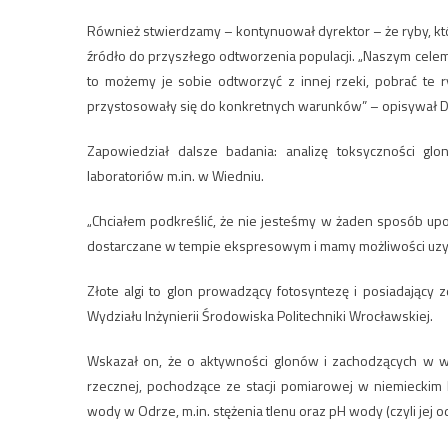
Również stwierdzamy – kontynuował dyrektor – że ryby, kt
źródło do przyszłego odtworzenia populacji. „Naszym celem jes
to możemy je sobie odtworzyć z innej rzeki, pobrać te ry
przystosowały się do konkretnych warunków” – opisywał Di
Zapowiedział dalsze badania: analizę toksyczności gl
laboratoriów m.in. w Wiedniu.
„Chciałem podkreślić, że nie jesteśmy w żaden sposób upo
dostarczane w tempie ekspresowym i mamy możliwości uzysk
Złote algi to glon prowadzący fotosyntezę i posiadający
Wydziału Inżynierii Środowiska Politechniki Wrocławskiej.
Wskazał on, że o aktywności glonów i zachodzących w 
rzecznej, pochodzące ze stacji pomiarowej w niemieckim Fr
wody w Odrze, m.in. stężenia tlenu oraz pH wody (czyli jej 