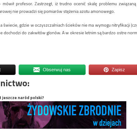
 mówił profesor. Zastrzegł, iż trudno ocenić skalę problemu związaną
arowej nie prowadzi się pomiarów stężenia azotu amonowego.
na świecie, gdzie w oczyszczalniach ścieków nie ma wymogu nitryfikacji (czy
 dochodzi do zakwitów glonów. A w okresie letnim są bardzo ostre norm
t
Obserwuj nas
Zapisz
nictwo:
t jeszcze naród polski?