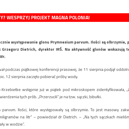
MY? WESPRZYJ PROJEKT MAGNA POLONIA!
cznie występowanie glonu Prymnesium parvum. Ilości są olbrzymie, 
ek Grzegorz Dietrich, dyrektor IRŚ. Na aktywność glonów wskazują t
Wr.
ał podczas piątkowej konferencji prasowej, że 11 sierpnia podjął oddoln
ic. 12 sierpnia zaczęto pobierać próby wody.
-Krzebietke wstępnie już w piątek pod mikroskopem zidentyfikowała, „
erdzenia tych prób. „Przerzucili” je na tzw. sączki, bibułki.
 parvum. Ilości, które występowały są olbrzymie. To jest masowy zakw
miligramów na litr” – powiedział dr Dietrich. – „Na tych sączkach mieliś
ały w wodzie”.