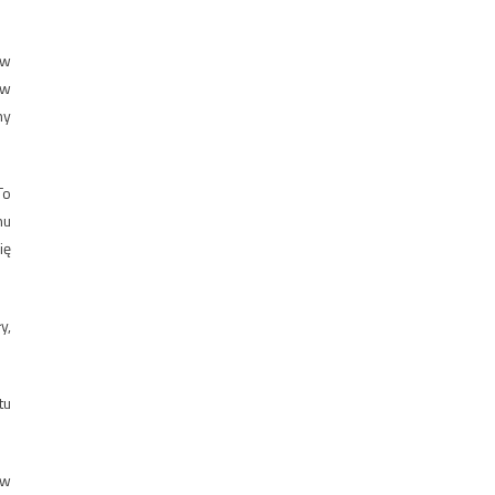
ów
 w
ny
To
nu
ię
y,
tu
 w