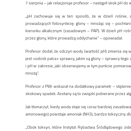
7 sierpnia – jak relacjonuje profesor – nastąpił skok pH do 
„pH zachowuje się w ten sposób, że w dzień rośnie, 
prowadzących fotosyntezę: glony – mnożąc się – pochłani
kierunku alkalicznym (zasadowym – PAP). W dzień pH rośn
przez glony, które prowadzą oddychanie” – opowiadał.
Profesor dodał, że odczyn wody (wartość pH) zmienia się w 
jest +odcisk palca+ sprawcy, jakim są glony – sprawcy tego
i pH w zakresie, jaki obserwujemy w tym punkcie pomiaro
mnożą”.
Profesor z PWr wskazał na dodatkowy parametr – stężenie 
skokowy spadek. Azotany są to związki pobierane przez algi
Jak tłumaczył, kiedy woda staje się coraz bardziej zasadowa
amonowego) powstaje amoniak (NH3), bardzo toksyczny dla ry
„Obok toksyn, które Instytut Rybactwa Śródlądowego zid