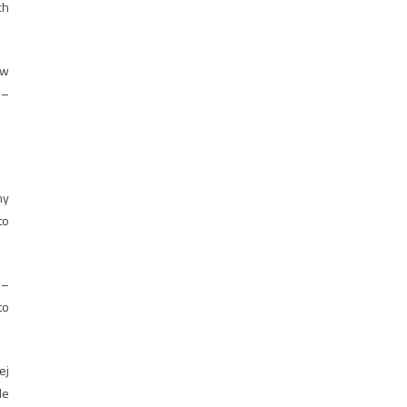
ch
 w
 –
ny
to
 –
to
ej
le