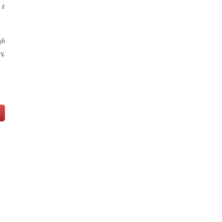
 z
li
y,