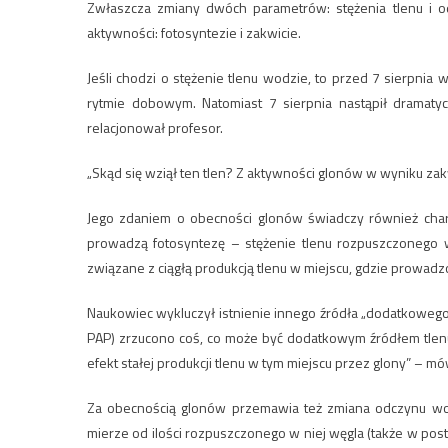
Zwłaszcza zmiany dwóch parametrów: stężenia tlenu i o
aktywności: fotosyntezie i zakwicie.
Jeśli chodzi o stężenie tlenu wodzie, to przed 7 sierpni
rytmie dobowym. Natomiast 7 sierpnia nastąpił dramat
relacjonował profesor.
„Skąd się wziął ten tlen? Z aktywności glonów w wyniku zak
Jego zdaniem o obecności glonów świadczy również chara
prowadzą fotosyntezę – stężenie tlenu rozpuszczonego w 
związane z ciągłą produkcją tlenu w miejscu, gdzie prowadz
Naukowiec wykluczył istnienie innego źródła „dodatkowego”
PAP) zrzucono coś, co może być dodatkowym źródłem tlenu, 
efekt stałej produkcji tlenu w tym miejscu przez glony” – m
Za obecnością glonów przemawia też zmiana odczynu wo
mierze od ilości rozpuszczonego w niej węgla (także w post