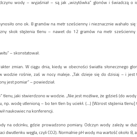
dczynu wody – wyjaśniał – są jak „wizytówka” glonów i świadczą o i
a wynosiło ono ok. 8 gramów na metr sześcienny i nieznacznie wahało się
yczny skok stężenia tlenu – nawet do 12 gramów na metr sześcienny
witu” – skonstatował.
kter zmian. W ciągu dnia, kiedy w obecności światła słonecznego glo
wodzie rośnie, zaś w nocy maleje. „Tak dzieje się do dzisiaj – i jest 
ony jest pomiar” – powiedział.
 tlenu, jaki stwierdzono w wodzie. „Nie jest możliwe, że gdzieś (do wody
np. wodę utlenioną – bo ten tlen by uciekł. (…) [Wzrost stężenia tlenu] 
ówił naukowiec na konferencji.
dy na odcinku, gdzie prowadzono pomiary. Odczyn wody zależy w duż
aci dwutlenku węgla, czyli CO2). Normalnie pH wody ma wartość około 8, a