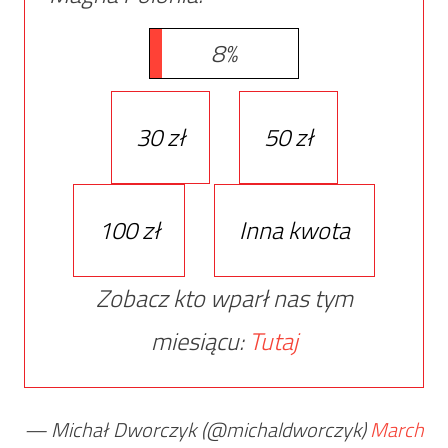
8%
30 zł
50 zł
100 zł
Inna kwota
Zobacz kto wparł nas tym
miesiącu:
Tutaj
— Michał Dworczyk (@michaldworczyk)
March