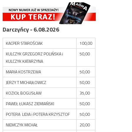
Darczyńcy - 6.08.2026
KACPER STAROŚCIAK
100,00
KULCZYK GRZEGORZ POLIŃSKA i
50,00
KULCZYK KATARZYNA
MARIA KOSTRZEWA
50,00
JERZY T MICHAJŁOWICZ
50,00
KOZIOŁ BOGUSŁAW
35,00
PAWEŁ ŁUKASZ ZIEMIAŃSKI
50,00
POTERA LIDIA i POTERA KRZYSZTOF
50,00
NIEMCZYK MICHAŁ
20,00