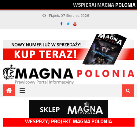
W
S
P
I
E
R
A
J
M
A
G
N
A
P
O
L
O
N
I
A
Piątek, 07 Sierpnia 2026
WESPRZYJ PROJEKT MAGNA POLONIA