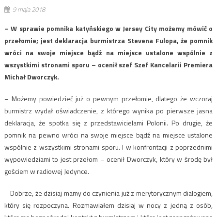
9 maja 2018
– W sprawie pomnika katyńskiego w Jersey City możemy mówić o
przełomie; jest deklaracja burmistrza Stevena Fulopa, że pomnik
wróci na swoje miejsce bądź na miejsce ustalone wspólnie z
wszystkimi stronami sporu – ocenił szef Szef Kancelarii Premiera
Michał Dworczyk.
– Możemy powiedzieć już o pewnym przełomie, dlatego że wczoraj
burmistrz wydał oświadczenie, z którego wynika po pierwsze jasna
deklaracja, że spotka się z przedstawicielami Polonii. Po drugie, że
pomnik na pewno wróci na swoje miejsce bądź na miejsce ustalone
wspólnie z wszystkimi stronami sporu. I w konfrontacji z poprzednimi
wypowiedziami to jest przełom – ocenił Dworczyk, który w środę był
gościem w radiowej Jedynce.
– Dobrze, że dzisiaj mamy do czynienia już z merytorycznym dialogiem,
który się rozpoczyna. Rozmawiałem dzisiaj w nocy z jedną z osób,