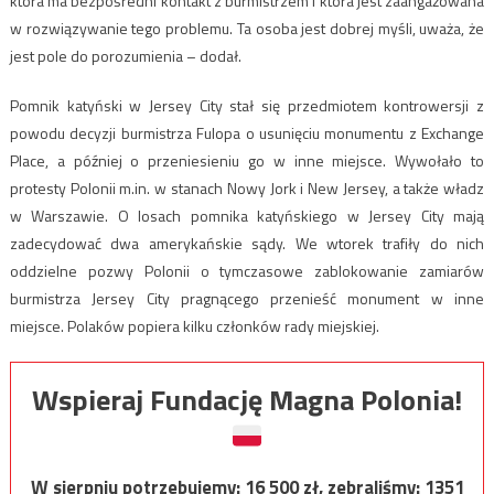
która ma bezpośredni kontakt z burmistrzem i która jest zaangażowana
w rozwiązywanie tego problemu. Ta osoba jest dobrej myśli, uważa, że
jest pole do porozumienia – dodał.
Pomnik katyński w Jersey City stał się przedmiotem kontrowersji z
powodu decyzji burmistrza Fulopa o usunięciu monumentu z Exchange
Place, a później o przeniesieniu go w inne miejsce. Wywołało to
protesty Polonii m.in. w stanach Nowy Jork i New Jersey, a także władz
w Warszawie. O losach pomnika katyńskiego w Jersey City mają
zadecydować dwa amerykańskie sądy. We wtorek trafiły do nich
oddzielne pozwy Polonii o tymczasowe zablokowanie zamiarów
burmistrza Jersey City pragnącego przenieść monument w inne
miejsce. Polaków popiera kilku członków rady miejskiej.
Wspieraj Fundację Magna Polonia!
W sierpniu potrzebujemy:
16 500
zł, zebraliśmy:
1351