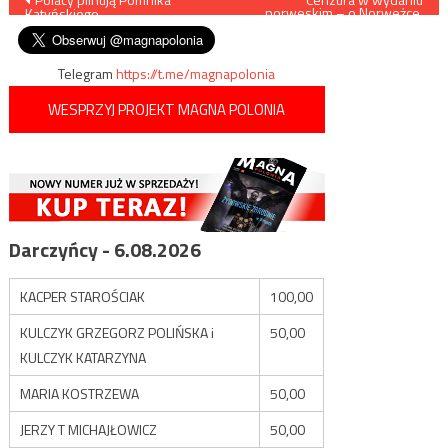
norweskim – o Norweżce,
Katyńskiego
która wraz z córką uciekła do
wpisu
Polski pisać nie wolno
Telegram
https://t.me/magnapolonia
WESPRZYJ PROJEKT MAGNA POLONIA
Darczyńcy - 6.08.2026
KACPER STAROŚCIAK
100,00
KULCZYK GRZEGORZ POLIŃSKA i
50,00
KULCZYK KATARZYNA
MARIA KOSTRZEWA
50,00
JERZY T MICHAJŁOWICZ
50,00