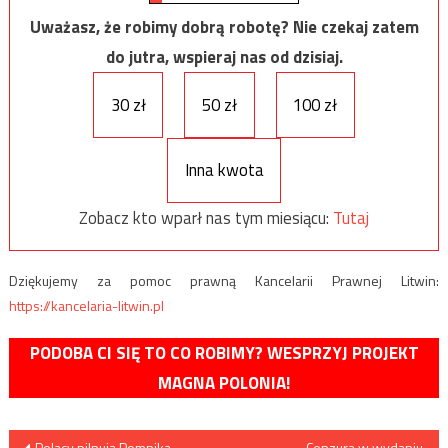
Uważasz, że robimy dobrą robotę? Nie czekaj zatem
do jutra, wspieraj nas od dzisiaj.
30 zł
50 zł
100 zł
Inna kwota
Zobacz kto wparł nas tym miesiącu:
Tutaj
Dziękujemy za pomoc prawną Kancelarii Prawnej Litwin:
https://kancelaria-litwin.pl
PODOBA CI SIĘ TO CO ROBIMY? WESPRZYJ PROJEKT
MAGNA POLONIA!
Nawigacja
Polacy pilnują Pomnika
Cenzura w wydaniu