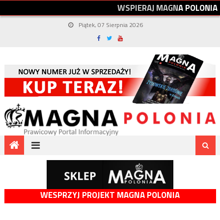
W
S
P
I
E
R
A
J
M
A
G
N
A
P
O
L
O
N
I
A
Piątek, 07 Sierpnia 2026
WESPRZYJ PROJEKT MAGNA POLONIA