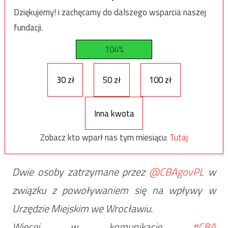
Dziękujemy! i zachęcamy do dalszego wsparcia naszej
fundacji.
104%
30 zł
50 zł
100 zł
Inna kwota
Zobacz kto wparł nas tym miesiącu:
Tutaj
Dwie osoby zatrzymane przez
@CBAgovPL
w
związku z powoływaniem się na wpływy w
Urzędzie Miejskim we Wrocławiu.
Więcej w komunikacie
#CBA