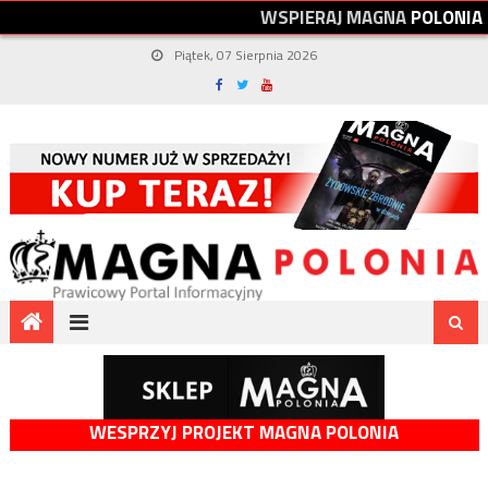
W
S
P
I
E
R
A
J
M
A
G
N
A
P
O
L
O
N
I
A
Piątek, 07 Sierpnia 2026
WESPRZYJ PROJEKT MAGNA POLONIA