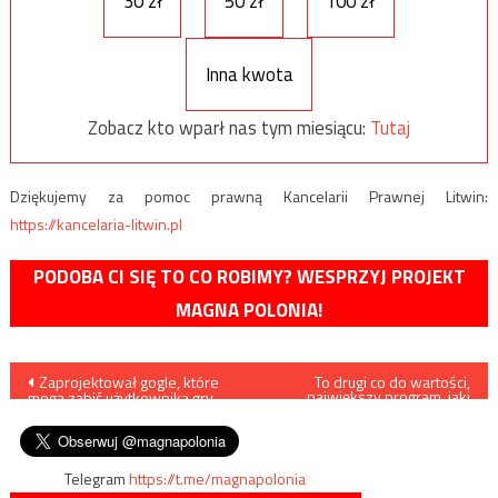
30 zł
50 zł
100 zł
Inna kwota
Zobacz kto wparł nas tym miesiącu:
Tutaj
Dziękujemy za pomoc prawną Kancelarii Prawnej Litwin:
https://kancelaria-litwin.pl
PODOBA CI SIĘ TO CO ROBIMY? WESPRZYJ PROJEKT
MAGNA POLONIA!
Nawigacja
Zaprojektował gogle, które
To drugi co do wartości,
największy program, jaki
mogą zabić użytkownika gry
zostanie skierowany do
wpisu
komputerowej?
polskiego przemysłu
obronnego
Telegram
https://t.me/magnapolonia