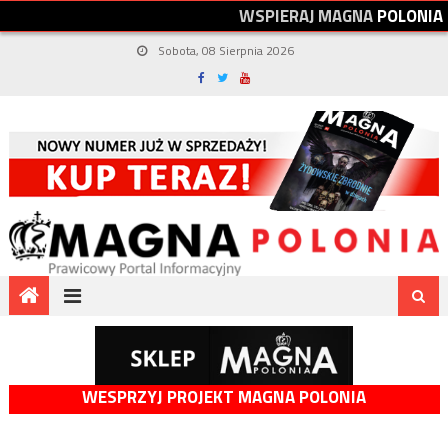
W
S
P
I
E
R
A
J
M
A
G
N
A
P
O
L
O
N
I
A
Sobota, 08 Sierpnia 2026
WESPRZYJ PROJEKT MAGNA POLONIA