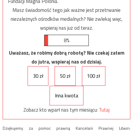
Fundacji Magna Polonia.
Masz świadomość tego jak ważne jest przetrwanie
niezależnych ośrodków medialnych? Nie zwlekaj więc,
wspieraj nas już od teraz.
8%
Uważasz, że robimy dobrą robotę? Nie czekaj zatem
do jutra, wspieraj nas od dzisiaj.
30 zł
50 zł
100 zł
Inna kwota
Zobacz kto wparł nas tym miesiącu:
Tutaj
Dziękujemy za pomoc prawną Kancelarii Prawnej Litwin: