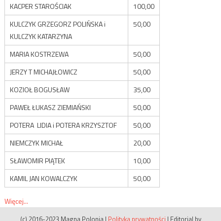
KACPER STAROŚCIAK
100,00
KULCZYK GRZEGORZ POLIŃSKA i
50,00
KULCZYK KATARZYNA
MARIA KOSTRZEWA
50,00
JERZY T MICHAJŁOWICZ
50,00
KOZIOŁ BOGUSŁAW
35,00
PAWEŁ ŁUKASZ ZIEMIAŃSKI
50,00
POTERA LIDIA i POTERA KRZYSZTOF
50,00
NIEMCZYK MICHAŁ
20,00
SŁAWOMIR PIĄTEK
10,00
KAMIL JAN KOWALCZYK
50,00
Więcej...
(c) 2016-2023 Magna Polonia
|
Polityka prywatności
|
Editorial by