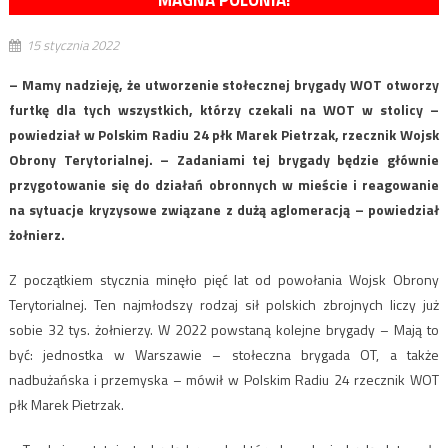
MAGNA POLONIA!
15 stycznia 2022
– Mamy nadzieję, że utworzenie stołecznej brygady WOT otworzy
furtkę dla tych wszystkich, którzy czekali na WOT w stolicy –
powiedział w Polskim Radiu 24 płk Marek Pietrzak, rzecznik Wojsk
Obrony Terytorialnej. – Zadaniami tej brygady będzie głównie
przygotowanie się do działań obronnych w mieście i reagowanie
na sytuacje kryzysowe związane z dużą aglomeracją – powiedział
żołnierz.
Z początkiem stycznia minęło pięć lat od powołania Wojsk Obrony
Terytorialnej. Ten najmłodszy rodzaj sił polskich zbrojnych liczy już
sobie 32 tys. żołnierzy. W 2022 powstaną kolejne brygady – Mają to
być: jednostka w Warszawie – stołeczna brygada OT, a także
nadbużańska i przemyska – mówił w Polskim Radiu 24 rzecznik WOT
płk Marek Pietrzak.