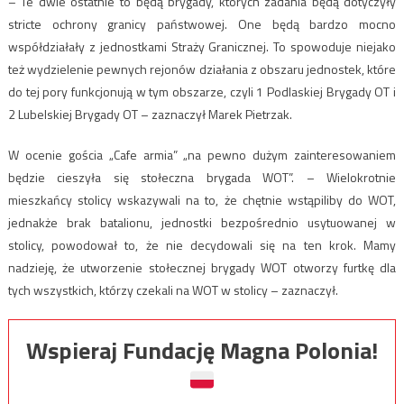
– Te dwie ostatnie to będą brygady, których zadania będą dotyczyły
stricte ochrony granicy państwowej. One będą bardzo mocno
współdziałały z jednostkami Straży Granicznej. To spowoduje niejako
też wydzielenie pewnych rejonów działania z obszaru jednostek, które
do tej pory funkcjonują w tym obszarze, czyli 1 Podlaskiej Brygady OT i
2 Lubelskiej Brygady OT – zaznaczył Marek Pietrzak.
W ocenie gościa „Cafe armia” „na pewno dużym zainteresowaniem
będzie cieszyła się stołeczna brygada WOT”. – Wielokrotnie
mieszkańcy stolicy wskazywali na to, że chętnie wstąpiliby do WOT,
jednakże brak batalionu, jednostki bezpośrednio usytuowanej w
stolicy, powodował to, że nie decydowali się na ten krok. Mamy
nadzieję, że utworzenie stołecznej brygady WOT otworzy furtkę dla
tych wszystkich, którzy czekali na WOT w stolicy – zaznaczył.
Wspieraj Fundację Magna Polonia!