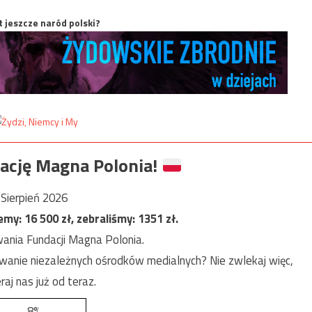
t jeszcze naród polski?
ację Magna Polonia!
Sierpień 2026
jemy:
16 500
zł, zebraliśmy:
1351
zł.
ania Fundacji Magna Polonia.
anie niezależnych ośrodków medialnych? Nie zwlekaj więc,
raj nas już od teraz.
8%