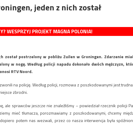
ningen, jeden z nich został
MY? WESPRZYJ PROJEKT MAGNA POLONIA!
ch został postrzelony w pobliżu Zuilen w Groningen. Zdarzenie mia
zelony w nogę. Według policji napadu dokonało dwóch mężczyzn, któ
donosi RTV Noord.
dzwonili na policję. Według policji, rozmowa z poszkodowanymi jest trudna
miejsce zbrodni.
ę, ale sprawców jeszcze nie znaleźliśmy – powiedział rzecznik policji Pa
dziemy mieć tłumacza, porozmawiamy z poszkodowanymi, chcemy międ
 i dopiero potem nas wezwali, przez co nasza interwencja była spóźnion