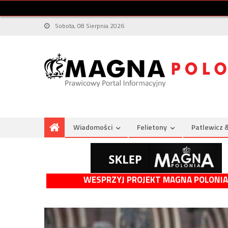
Sobota, 08 Sierpnia 2026
Wiadomości
Felietony
Patlewicz 
WESPRZYJ PROJEKT MAGNA POLONIA