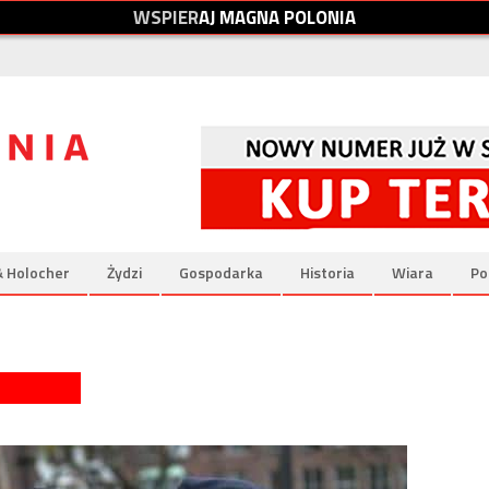
W
S
P
I
E
R
A
J
M
A
G
N
A
P
O
L
O
N
I
A
& Holocher
Żydzi
Gospodarka
Historia
Wiara
Po