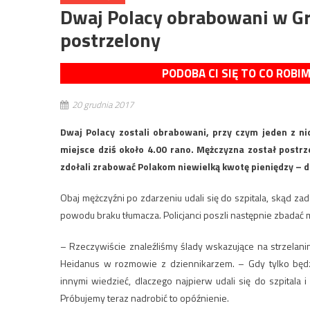
Dwaj Polacy obrabowani w Gro
postrzelony
PODOBA CI SIĘ TO CO ROBI
20 grudnia 2017
Dwaj Polacy zostali obrabowani, przy czym jeden z ni
miejsce dziś około 4.00 rano. Mężczyzna został postr
zdołali zrabować Polakom niewielką kwotę pieniędzy – 
Obaj mężczyźni po zdarzeniu udali się do szpitala, skąd za
powodu braku tłumacza. Policjanci poszli następnie zbadać 
– Rzeczywiście znaleźliśmy ślady wskazujące na strzelanin
Heidanus w rozmowie z dziennikarzem. – Gdy tylko bę
innymi wiedzieć, dlaczego najpierw udali się do szpitala
Próbujemy teraz nadrobić to opóźnienie.