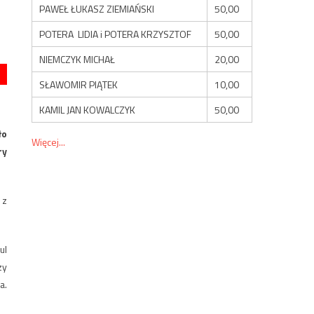
PAWEŁ ŁUKASZ ZIEMIAŃSKI
50,00
POTERA LIDIA i POTERA KRZYSZTOF
50,00
NIEMCZYK MICHAŁ
20,00
SŁAWOMIR PIĄTEK
10,00
KAMIL JAN KOWALCZYK
50,00
ło
Więcej...
ry
 z
ul
zy
a.