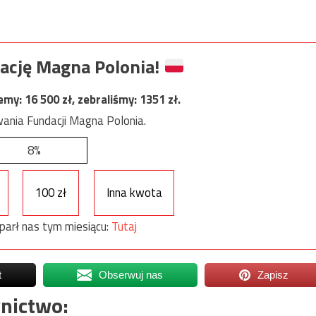
ację Magna Polonia!
jemy:
16 500
zł, zebraliśmy:
1351
zł.
ania Fundacji Magna Polonia.
8%
100 zł
Inna kwota
parł nas tym miesiącu:
Tutaj
t
Obserwuj nas
Zapisz
nictwo: