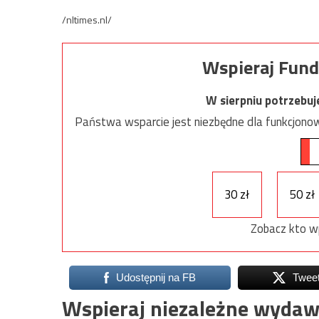
/nltimes.nl/
Wspieraj Fund
W sierpniu potrzebu
Państwa wsparcie jest niezbędne dla funkcjonow
30 zł
50 zł
Zobacz kto w
Udostępnij na FB
Twee
Wspieraj niezależne wydaw