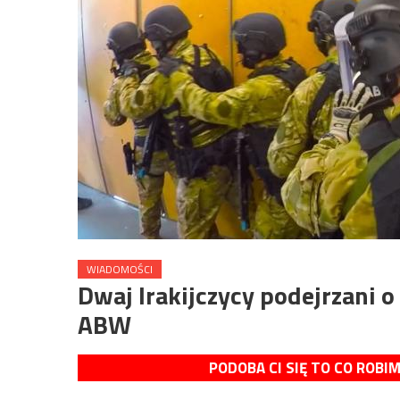
WIADOMOŚCI
Dwaj Irakijczycy podejrzani o
ABW
PODOBA CI SIĘ TO CO ROBI