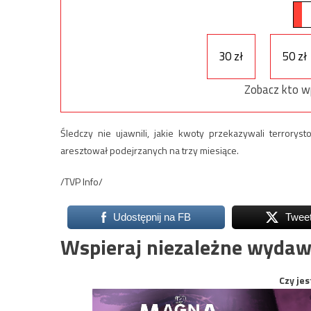
30 zł
50 zł
Zobacz kto w
Śledczy nie ujawnili, jakie kwoty przekazywali terroryst
aresztował podejrzanych na trzy miesiące.
/TVP Info/
Udostępnij na FB
Twee
Wspieraj niezależne wydaw
Czy jes