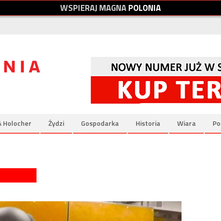
W
S
P
I
E
R
A
J
M
A
G
N
A
P
O
L
O
N
I
A
& Holocher
Żydzi
Gospodarka
Historia
Wiara
Po