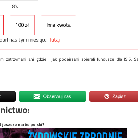
8%
100 zł
Inna kwota
parł nas tym miesiącu:
Tutaj
om zatrzymani ani gdzie i jak podejrzani zbierali fundusze dla ISIS. S
t
Obserwuj nas
Zapisz
nictwo:
t jeszcze naród polski?