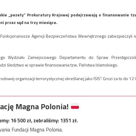
kie „pezety” Prokuratury Krajowej podejrzewają o finansowanie tz
ni przez sąd na trzy miesiące.
 Funkcjonariusze Agencji Bezpieczeństwa Wewnętrznego zabezpieczyli i
ego Wydziału Zamiejscowego Departamentu do Spraw Przestępczoś
wadzi śledztwo w sprawie finansowania tzw. Państwa Islamskiego.
dowej organizacji terrorystycznej określanej jako ISIS”. Grozi za to do 12 l
ację Magna Polonia!
jemy:
16 500
zł, zebraliśmy:
1351
zł.
ania Fundacji Magna Polonia.