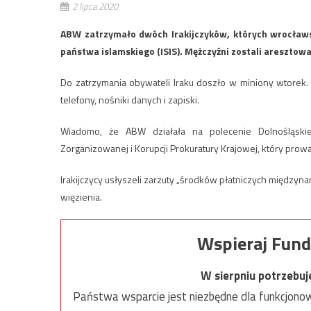
2 lipca 2020
ABW zatrzymało dwóch Irakijczyków, których wrocławs
państwa islamskiego (ISIS). Mężczyźni zostali aresztowa
Do zatrzymania obywateli Iraku doszło w miniony wtorek.
telefony, nośniki danych i zapiski.
Wiadomo, że ABW działała na polecenie Dolnośląski
Zorganizowanej i Korupcji Prokuratury Krajowej, który pro
Irakijczycy usłyszeli zarzuty „środków płatniczych międzynaro
więzienia.
Wspieraj Fund
W sierpniu potrzebu
Państwa wsparcie jest niezbędne dla funkcjonow