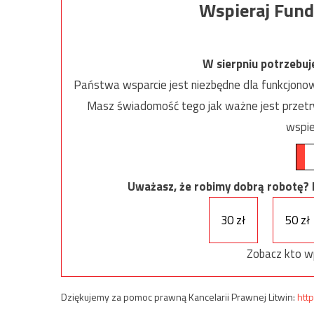
Wspieraj Fund
W sierpniu potrzebu
Państwa wsparcie jest niezbędne dla funkcjonow
Masz świadomość tego jak ważne jest przetrw
wspie
Uważasz, że robimy dobrą robotę? Ni
30 zł
50 zł
Zobacz kto w
Dziękujemy za pomoc prawną Kancelarii Prawnej Litwin:
http