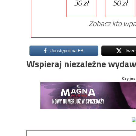
30 zł
50 zł
Zobacz kto wpa
Udostępnij na FB
Twee
Wspieraj niezależne wydaw
Czy jes