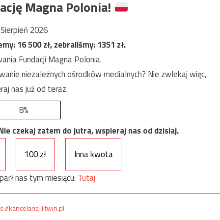
ację Magna Polonia!
Sierpień 2026
jemy:
16 500
zł, zebraliśmy:
1351
zł.
ania Fundacji Magna Polonia.
anie niezależnych ośrodków medialnych? Nie zwlekaj więc,
raj nas już od teraz.
8%
e czekaj zatem do jutra, wspieraj nas od dzisiaj.
100 zł
Inna kwota
parł nas tym miesiącu:
Tutaj
s://kancelaria-litwin.pl