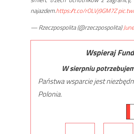
najazdem.
https://t.co/rOLVj9GM7Z
pic.t
— Rzeczpospolita (@rzeczpospolita)
June
Wspieraj Fund
W sierpniu potrzebuje
Państwa wsparcie jest niezbędn
Polonia.