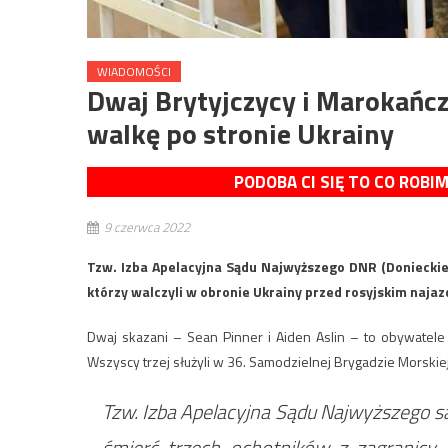
WIADOMOŚCI
Dwaj Brytyjczycy i Marokańcz
walkę po stronie Ukrainy
PODOBA CI SIĘ TO CO ROBI
9 czerwca 2022
Tzw. Izba Apelacyjna Sądu Najwyższego DNR (Donieckiej
którzy walczyli w obronie Ukrainy przed rosyjskim naja
Dwaj skazani – Sean Pinner i Aiden Aslin – to obywatele
Wszyscy trzej służyli w 36. Samodzielnej Brygadzie Morskiej
Tzw. Izba Apelacyjna Sądu Najwyższego s
śmierć trzech ochotników z zagranicy, 