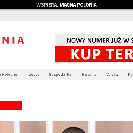
W
S
P
I
E
R
A
J
M
A
G
N
A
P
O
L
O
N
I
A
& Holocher
Żydzi
Gospodarka
Historia
Wiara
Po