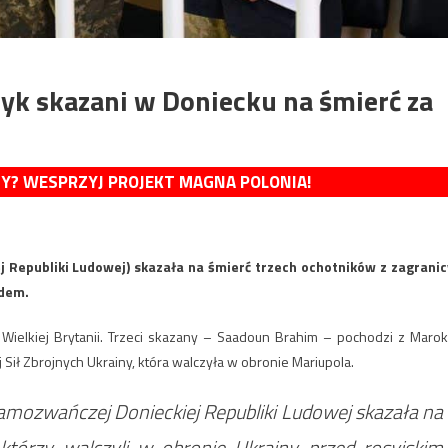
yk skazani w Doniecku na śmierć za
MY? WESPRZYJ PROJEKT MAGNA POLONIA!
 Republiki Ludowej) skazała na śmierć trzech ochotników z zagranic
zdem.
 Wielkiej Brytanii. Trzeci skazany – Saadoun Brahim – pochodzi z Marok
 Sił Zbrojnych Ukrainy, która walczyła w obronie Mariupola.
amozwańczej Donieckiej Republiki Ludowej skazała na
którzy walczyli w obronie Ukrainy przed rosyjskim