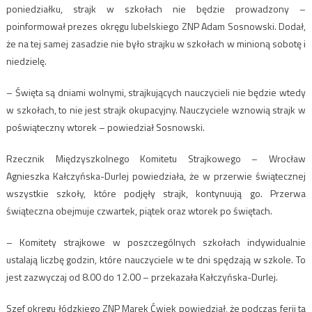
poniedziałku, strajk w szkołach nie będzie prowadzony –
poinformował prezes okręgu lubelskiego ZNP Adam Sosnowski. Dodał,
że na tej samej zasadzie nie było strajku w szkołach w minioną sobotę i
niedzielę.
– Święta są dniami wolnymi, strajkujących nauczycieli nie będzie wtedy
w szkołach, to nie jest strajk okupacyjny. Nauczyciele wznowią strajk w
poświąteczny wtorek – powiedział Sosnowski.
Rzecznik Międzyszkolnego Komitetu Strajkowego – Wrocław
Agnieszka Kałczyńska-Durlej powiedziała, że w przerwie świątecznej
wszystkie szkoły, które podjęły strajk, kontynuują go. Przerwa
świąteczna obejmuje czwartek, piątek oraz wtorek po świętach.
– Komitety strajkowe w poszczególnych szkołach indywidualnie
ustalają liczbę godzin, które nauczyciele w te dni spędzają w szkole. To
jest zazwyczaj od 8.00 do 12.00 – przekazała Kałczyńska-Durlej.
Szef okręgu łódzkiego ZNP Marek Ćwiek powiedział, że podczas ferii ta