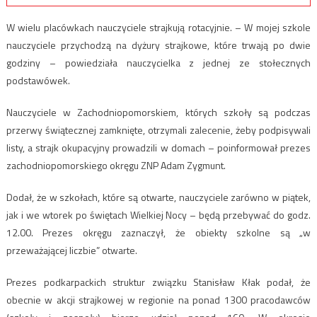
W wielu placówkach nauczyciele strajkują rotacyjnie. – W mojej szkole
nauczyciele przychodzą na dyżury strajkowe, które trwają po dwie
godziny – powiedziała nauczycielka z jednej ze stołecznych
podstawówek.
Nauczyciele w Zachodniopomorskiem, których szkoły są podczas
przerwy świątecznej zamknięte, otrzymali zalecenie, żeby podpisywali
listy, a strajk okupacyjny prowadzili w domach – poinformował prezes
zachodniopomorskiego okręgu ZNP Adam Zygmunt.
Dodał, że w szkołach, które są otwarte, nauczyciele zarówno w piątek,
jak i we wtorek po świętach Wielkiej Nocy – będą przebywać do godz.
12.00. Prezes okręgu zaznaczył, że obiekty szkolne są „w
przeważającej liczbie” otwarte.
Prezes podkarpackich struktur związku Stanisław Kłak podał, że
obecnie w akcji strajkowej w regionie na ponad 1300 pracodawców