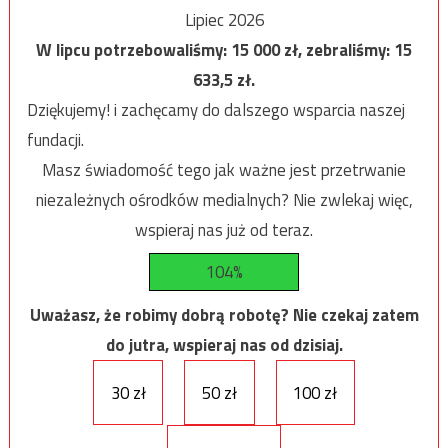
Lipiec 2026
W lipcu potrzebowaliśmy:
15 000
zł, zebraliśmy:
15
633,5
zł.
Dziękujemy! i zachęcamy do dalszego wsparcia naszej
fundacji.
Masz świadomość tego jak ważne jest przetrwanie
niezależnych ośrodków medialnych? Nie zwlekaj więc,
wspieraj nas już od teraz.
104%
Uważasz, że robimy dobrą robotę? Nie czekaj zatem
do jutra, wspieraj nas od dzisiaj.
30 zł
50 zł
100 zł