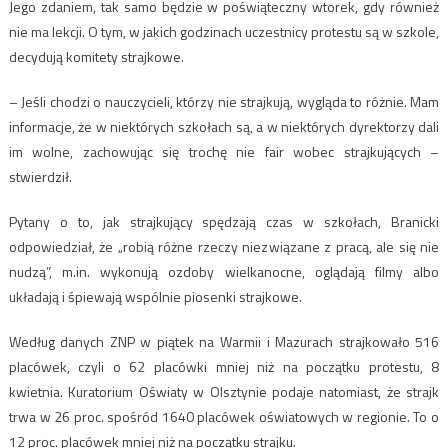
Jego zdaniem, tak samo będzie w poświąteczny wtorek, gdy również
nie ma lekcji. O tym, w jakich godzinach uczestnicy protestu są w szkole,
decydują komitety strajkowe.
– Jeśli chodzi o nauczycieli, którzy nie strajkują, wygląda to różnie. Mam
informacje, że w niektórych szkołach są, a w niektórych dyrektorzy dali
im wolne, zachowując się trochę nie fair wobec strajkujących –
stwierdził.
Pytany o to, jak strajkujący spędzają czas w szkołach, Branicki
odpowiedział, że „robią różne rzeczy niezwiązane z pracą, ale się nie
nudzą”, m.in. wykonują ozdoby wielkanocne, oglądają filmy albo
układają i śpiewają wspólnie piosenki strajkowe.
Według danych ZNP w piątek na Warmii i Mazurach strajkowało 516
placówek, czyli o 62 placówki mniej niż na początku protestu, 8
kwietnia. Kuratorium Oświaty w Olsztynie podaje natomiast, że strajk
trwa w 26 proc. spośród 1640 placówek oświatowych w regionie. To o
12 proc. placówek mniej niż na początku strajku.