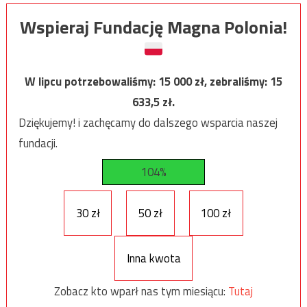
Wspieraj Fundację Magna Polonia!
W lipcu potrzebowaliśmy:
15 000
zł, zebraliśmy:
15
633,5
zł.
Dziękujemy! i zachęcamy do dalszego wsparcia naszej
fundacji.
104%
30 zł
50 zł
100 zł
Inna kwota
Zobacz kto wparł nas tym miesiącu:
Tutaj