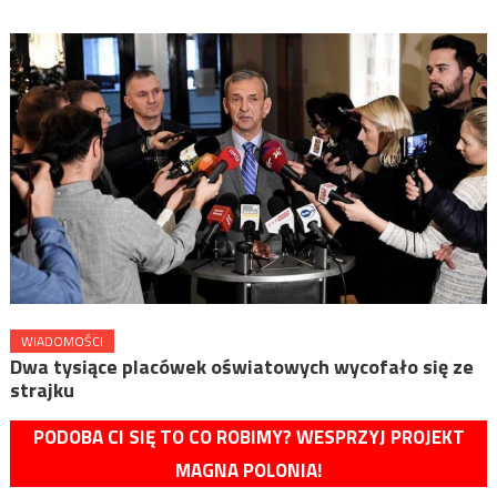
WIADOMOŚCI
Dwa tysiące placówek oświatowych wycofało się ze
strajku
PODOBA CI SIĘ TO CO ROBIMY? WESPRZYJ PROJEKT
MAGNA POLONIA!