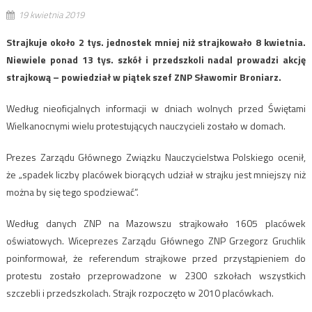
19 kwietnia 2019
Strajkuje około 2 tys. jednostek mniej niż strajkowało 8 kwietnia.
Niewiele ponad 13 tys. szkół i przedszkoli nadal prowadzi akcję
strajkową – powiedział w piątek szef ZNP Sławomir Broniarz.
Według nieoficjalnych informacji w dniach wolnych przed Świętami
Wielkanocnymi wielu protestujących nauczycieli zostało w domach.
Prezes Zarządu Głównego Związku Nauczycielstwa Polskiego ocenił,
że „spadek liczby placówek biorących udział w strajku jest mniejszy niż
można by się tego spodziewać”.
Według danych ZNP na Mazowszu strajkowało 1605 placówek
oświatowych. Wiceprezes Zarządu Głównego ZNP Grzegorz Gruchlik
poinformował, że referendum strajkowe przed przystąpieniem do
protestu zostało przeprowadzone w 2300 szkołach wszystkich
szczebli i przedszkolach. Strajk rozpoczęto w 2010 placówkach.