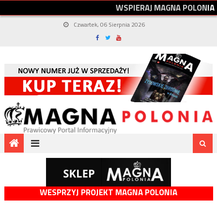
W
S
P
I
E
R
A
J
M
A
G
N
A
P
O
L
O
N
I
A
Czwartek, 06 Sierpnia 2026
WESPRZYJ PROJEKT MAGNA POLONIA