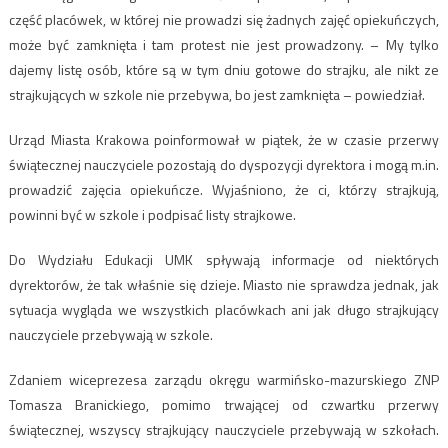
część placówek, w której nie prowadzi się żadnych zajęć opiekuńczych,
może być zamknięta i tam protest nie jest prowadzony. – My tylko
dajemy listę osób, które są w tym dniu gotowe do strajku, ale nikt ze
strajkujących w szkole nie przebywa, bo jest zamknięta – powiedział.
Urząd Miasta Krakowa poinformował w piątek, że w czasie przerwy
świątecznej nauczyciele pozostają do dyspozycji dyrektora i mogą m.in.
prowadzić zajęcia opiekuńcze. Wyjaśniono, że ci, którzy strajkują,
powinni być w szkole i podpisać listy strajkowe.
Do Wydziału Edukacji UMK spływają informacje od niektórych
dyrektorów, że tak właśnie się dzieje. Miasto nie sprawdza jednak, jak
sytuacja wygląda we wszystkich placówkach ani jak długo strajkujący
nauczyciele przebywają w szkole.
Zdaniem wiceprezesa zarządu okręgu warmińsko-mazurskiego ZNP
Tomasza Branickiego, pomimo trwającej od czwartku przerwy
świątecznej, wszyscy strajkujący nauczyciele przebywają w szkołach.