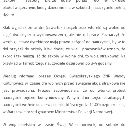
(szkoły i zespoły) bierze udział ponad 160. W okresie
okołoświątecznym, kiedy dzieci nie ma w szkołach, nauczyciele pełnią
dyżury.
Kłak wyjaśnił, że te dni (czwartek i piątek oraz wtorek) są wolne od
zajęć dydaktyczno-wychowawczych, ale nie od pracy. Zaznaczył, że
według ustawy dyrektorzy mają prawo zażądać od nauczycieli, by w te
dni przyszli do szkoły. Kłak dodał, że wielu pracowników uznało, że
skoro i tak muszą iść do szkoły w wolne dni, to wolą strajkować. Na
przykład w Tarnobrzegu nauczyciele dyżurowali po 3-4 godziny.
Według informacji prezes Okręgu Świętokrzyskiego ZNP Wandy
Kołtunowicz w czasie dni wolnych przed świętami akcja strajkowa nie
jest prowadzona. Prezes zapowiedziała, że od wtorku protest
nauczycieli będzie kontynuowany. W tym dniu część strajkujących
nauczycieli weźmie udział w pikiecie, która o godz. 11.00 rozpocznie się
w Warszawie przed gmachem Ministerstwa Edukacji Narodowej.
W woj. lubelskim w czasie Świąt Wielkanocnych, od soboty do