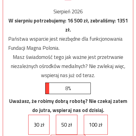
Sierpień 2026
W sierpniu potrzebujemy:
16 500
zł, zebraliśmy:
1351
zł.
Państwa wsparcie jest niezbędne dla funkcjonowania
Fundacji Magna Polonia.
Masz świadomość tego jak ważne jest przetrwanie
niezależnych ośrodków medialnych? Nie zwlekaj więc,
wspieraj nas już od teraz.
8%
Uważasz, że robimy dobrą robotę? Nie czekaj zatem
do jutra, wspieraj nas od dzisiaj.
30 zł
50 zł
100 zł