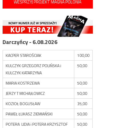
WESPRZYJ PROJEKT MAGNA POLONIA
Darczyńcy - 6.08.2026
KACPER STAROŚCIAK
100,00
KULCZYK GRZEGORZ POLIŃSKA i
50,00
KULCZYK KATARZYNA
MARIA KOSTRZEWA
50,00
JERZY T MICHAJŁOWICZ
50,00
KOZIOŁ BOGUSŁAW
35,00
PAWEŁ ŁUKASZ ZIEMIAŃSKI
50,00
POTERA LIDIA i POTERA KRZYSZTOF
50,00