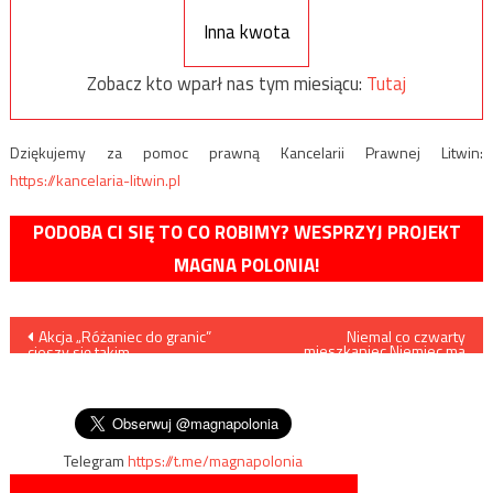
Inna kwota
Zobacz kto wparł nas tym miesiącu:
Tutaj
Dziękujemy za pomoc prawną Kancelarii Prawnej Litwin:
https://kancelaria-litwin.pl
PODOBA CI SIĘ TO CO ROBIMY? WESPRZYJ PROJEKT
MAGNA POLONIA!
Nawigacja
Akcja „Różaniec do granic”
Niemal co czwarty
mieszkaniec Niemiec ma
cieszy się takim
imigranckie korzenie
wpisu
powodzeniem, że zostanie
powtórzona we Włoszech
oraz Irlandii
Telegram
https://t.me/magnapolonia