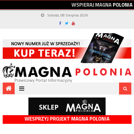
W
S
P
I
E
R
A
J
M
A
G
N
A
P
O
L
O
N
I
A
Sobota, 08 Sierpnia 2026
WESPRZYJ PROJEKT MAGNA POLONIA