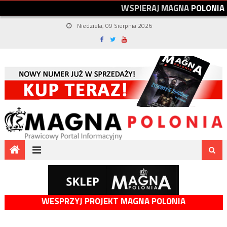
W
S
P
I
E
R
A
J
M
A
G
N
A
P
O
L
O
N
I
A
Niedziela, 09 Sierpnia 2026
WESPRZYJ PROJEKT MAGNA POLONIA