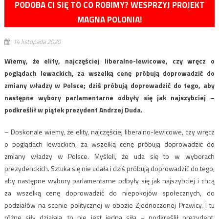
PODOBA CI SIĘ TO CO ROBIMY? WESPRZYJ PROJEKT
MAGNA POLONIA!
14 listopada 2020
Wiemy, że elity, najczęściej liberalno-lewicowe, czy wręcz o
poglądach lewackich, za wszelką cenę próbują doprowadzić do
zmiany władzy w Polsce; dziś próbują doprowadzić do tego, aby
następne wybory parlamentarne odbyły się jak najszybciej –
podkreślił w piątek prezydent Andrzej Duda.
– Doskonale wiemy, że elity, najczęściej liberalno-lewicowe, czy wręcz
o poglądach lewackich, za wszelką cenę próbują doprowadzić do
zmiany władzy w Polsce. Myśleli, że uda się to w wyborach
prezydenckich. Sztuka się nie udała i dziś próbują doprowadzić do tego,
aby następne wybory parlamentarne odbyły się jak najszybciej i chcą
za wszelką cenę doprowadzić do niepokojów społecznych, do
podziałów na scenie politycznej w obozie Zjednoczonej Prawicy. I tu
różne siły działają, to nie jest jedna siła – podkreślił prezydent,