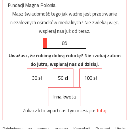
Fundacji Magna Polonia.
Masz świadomość tego jak ważne jest przetrwanie
niezależnych ośrodków medialnych? Nie zwlekaj więc,
wspieraj nas już od teraz.
8%
Uważasz, że robimy dobrą robotę? Nie czekaj zatem
do jutra, wspieraj nas od dzisiaj.
30 zł
50 zł
100 zł
Inna kwota
Zobacz kto wparł nas tym miesiącu:
Tutaj
Dziękujemy za pomoc prawną Kancelarii Prawnej Litwin: