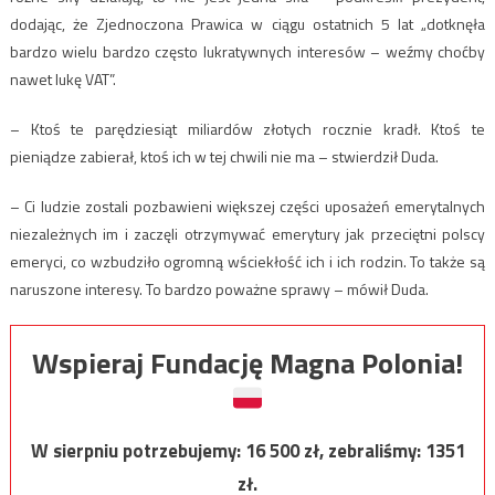
dodając, że Zjednoczona Prawica w ciągu ostatnich 5 lat „dotknęła
bardzo wielu bardzo często lukratywnych interesów – weźmy choćby
nawet lukę VAT”.
– Ktoś te parędziesiąt miliardów złotych rocznie kradł. Ktoś te
pieniądze zabierał, ktoś ich w tej chwili nie ma – stwierdził Duda.
– Ci ludzie zostali pozbawieni większej części uposażeń emerytalnych
niezależnych im i zaczęli otrzymywać emerytury jak przeciętni polscy
emeryci, co wzbudziło ogromną wściekłość ich i ich rodzin. To także są
naruszone interesy. To bardzo poważne sprawy – mówił Duda.
Wspieraj Fundację Magna Polonia!
W sierpniu potrzebujemy:
16 500
zł, zebraliśmy:
1351
zł.