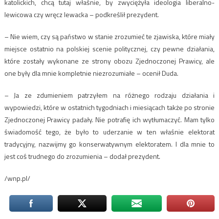
katolickich, chcą tutaj właśnie, by zwyciężyła ideologia liberalno-
lewicowa czy wręcz lewacka – podkreślił prezydent.
– Nie wiem, czy są państwo w stanie zrozumieć te zjawiska, które miały
miejsce ostatnio na polskiej scenie politycznej, czy pewne działania,
które zostały wykonane ze strony obozu Zjednoczonej Prawicy, ale
one były dla mnie kompletnie niezrozumiałe – ocenił Duda.
– Ja ze zdumieniem patrzyłem na różnego rodzaju działania i
wypowiedzi, które w ostatnich tygodniach i miesiącach także po stronie
Zjednoczonej Prawicy padały. Nie potrafię ich wytłumaczyć. Mam tylko
świadomość tego, że było to uderzanie w ten właśnie elektorat
tradycyjny, nazwijmy go konserwatywnym elektoratem. I dla mnie to
jest coś trudnego do zrozumienia – dodał prezydent.
/wnp.pl/