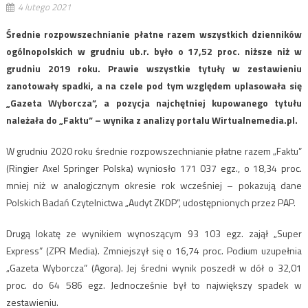
4 lutego 2021
Średnie rozpowszechnianie płatne razem wszystkich dzienników
ogólnopolskich w grudniu ub.r. było o 17,52 proc. niższe niż w
grudniu 2019 roku. Prawie wszystkie tytuły w zestawieniu
zanotowały spadki, a na czele pod tym względem uplasowała się
„Gazeta Wyborcza”, a pozycja najchętniej kupowanego tytułu
należała do „Faktu” – wynika z analizy portalu Wirtualnemedia.pl.
W grudniu 2020 roku średnie rozpowszechnianie płatne razem „Faktu”
(Ringier Axel Springer Polska) wyniosło 171 037 egz., o 18,34 proc.
mniej niż w analogicznym okresie rok wcześniej – pokazują dane
Polskich Badań Czytelnictwa „Audyt ZKDP”, udostępnionych przez PAP.
Drugą lokatę ze wynikiem wynoszącym 93 103 egz. zajął „Super
Express” (ZPR Media). Zmniejszył się o 16,74 proc. Podium uzupełnia
„Gazeta Wyborcza” (Agora). Jej średni wynik poszedł w dół o 32,01
proc. do 64 586 egz. Jednocześnie był to największy spadek w
zestawieniu.