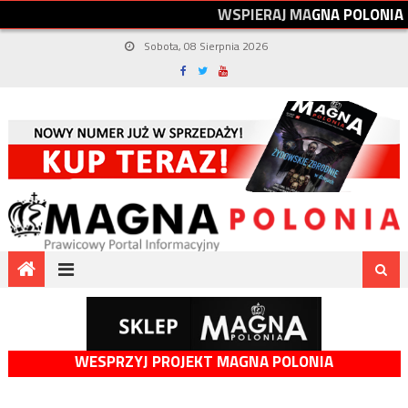
W
S
P
I
E
R
A
J
M
A
G
N
A
P
O
L
O
N
I
A
Sobota, 08 Sierpnia 2026
WESPRZYJ PROJEKT MAGNA POLONIA