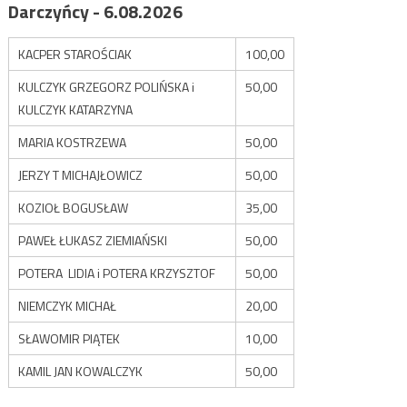
Darczyńcy - 6.08.2026
KACPER STAROŚCIAK
100,00
KULCZYK GRZEGORZ POLIŃSKA i
50,00
KULCZYK KATARZYNA
MARIA KOSTRZEWA
50,00
JERZY T MICHAJŁOWICZ
50,00
KOZIOŁ BOGUSŁAW
35,00
PAWEŁ ŁUKASZ ZIEMIAŃSKI
50,00
POTERA LIDIA i POTERA KRZYSZTOF
50,00
NIEMCZYK MICHAŁ
20,00
SŁAWOMIR PIĄTEK
10,00
KAMIL JAN KOWALCZYK
50,00