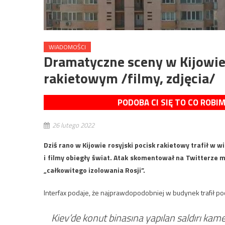
WIADOMOŚCI
Dramatyczne sceny w Kijowie
rakietowym /filmy, zdjęcia/
PODOBA CI SIĘ TO CO ROBI
26 lutego 2022
Dziś rano w Kijowie rosyjski pocisk rakietowy trafił w
i filmy obiegły świat. Atak skomentował na Twitterze 
„całkowitego izolowania Rosji”.
Interfax podaje, że najprawdopodobniej w budynek trafił p
Kiev’de konut binasına yapılan saldırı kam