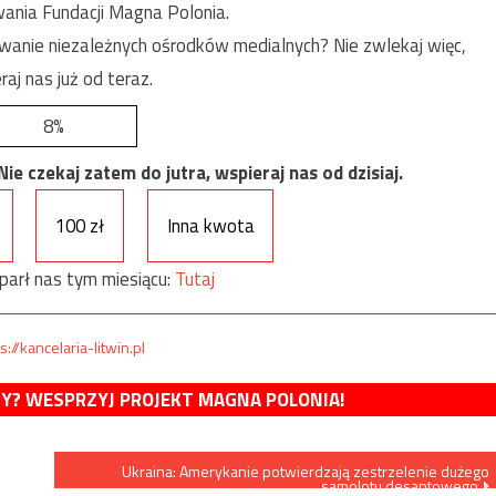
ania Fundacji Magna Polonia.
anie niezależnych ośrodków medialnych? Nie zwlekaj więc,
raj nas już od teraz.
8%
e czekaj zatem do jutra, wspieraj nas od dzisiaj.
100 zł
Inna kwota
parł nas tym miesiącu:
Tutaj
s://kancelaria-litwin.pl
MY? WESPRZYJ PROJEKT MAGNA POLONIA!
Ukraina: Amerykanie potwierdzają zestrzelenie dużego
samolotu desantowego