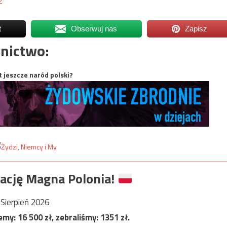
t
Obserwuj nas
Zapisz
nictwo:
t jeszcze naród polski?
ację Magna Polonia!
Sierpień 2026
jemy:
16 500
zł, zebraliśmy:
1351
zł.