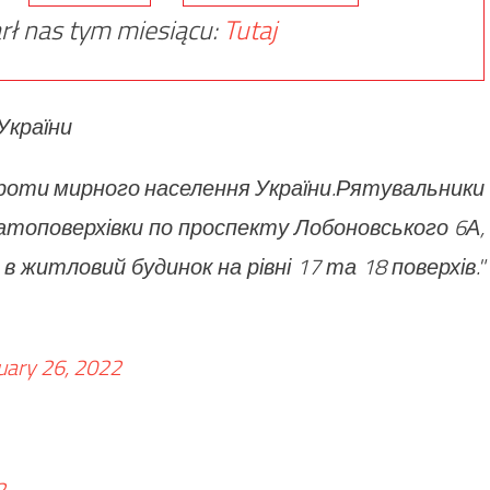
rł nas tym miesiącu:
Tutaj
України
проти мирного населення України.Рятувальники
атоповерхівки по проспекту Лобоновського 6А,
в житловий будинок на рівні 17 та 18 поверхів."
uary 26, 2022
2