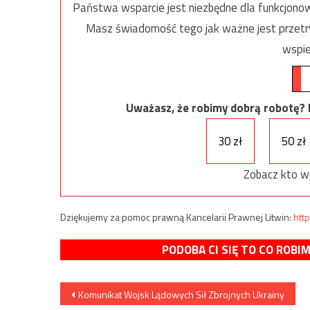
Państwa wsparcie jest niezbędne dla funkcjonow
Masz świadomość tego jak ważne jest przetrw
wspie
Uważasz, że robimy dobrą robotę? Ni
30 zł
50 zł
Zobacz kto w
Dziękujemy za pomoc prawną Kancelarii Prawnej Litwin:
http
PODOBA CI SIĘ TO CO ROBI
Nawigacja
Komunikat Wojsk Lądowych Sił Zbrojnych Ukrainy