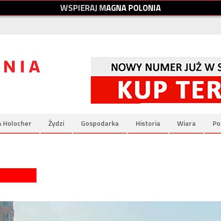
W
S
P
I
E
R
A
J
M
A
G
N
A
P
O
L
O
N
I
A
& Holocher
Żydzi
Gospodarka
Historia
Wiara
Po