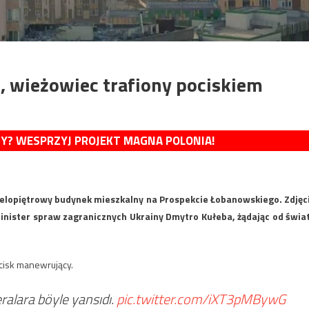
, wieżowiec trafiony pociskiem
MY? WESPRZYJ PROJEKT MAGNA POLONIA!
 wielopiętrowy budynek mieszkalny na Prospekcie Łobanowskiego. Zdjęc
minister spraw zagranicznych Ukrainy Dmytro Kułeba, żądając od świa
ocisk manewrujący.
eralara böyle yansıdı.
pic.twitter.com/iXT3pMBywG