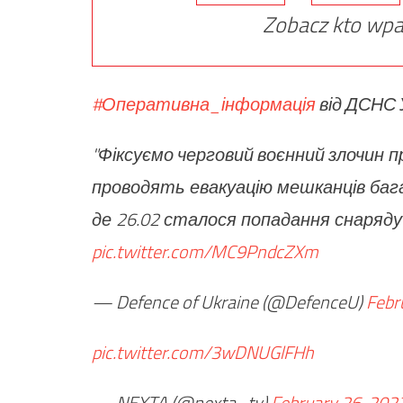
Zobacz kto wpa
#Оперативна_інформація
від ДСНС 
"Фіксуємо черговий воєнний злочин 
проводять евакуацію мешканців баг
де 26.02 сталося попадання снаряду 
pic.twitter.com/MC9PndcZXm
— Defence of Ukraine (@DefenceU)
Febr
pic.twitter.com/3wDNUGlFHh
— NEXTA (@nexta_tv)
February 26, 202