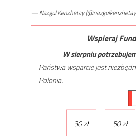
— Nazgul Kenzhetay (@nazgulkenzhetay
Wspieraj Fund
W sierpniu potrzebuje
Państwa wsparcie jest niezbędn
Polonia.
30 zł
50 zł