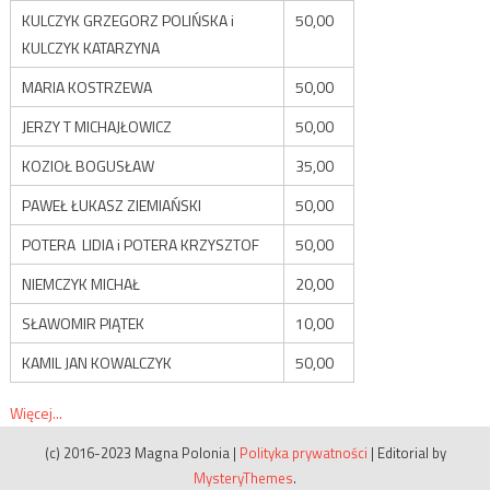
KULCZYK GRZEGORZ POLIŃSKA i
50,00
KULCZYK KATARZYNA
MARIA KOSTRZEWA
50,00
JERZY T MICHAJŁOWICZ
50,00
KOZIOŁ BOGUSŁAW
35,00
PAWEŁ ŁUKASZ ZIEMIAŃSKI
50,00
POTERA LIDIA i POTERA KRZYSZTOF
50,00
NIEMCZYK MICHAŁ
20,00
SŁAWOMIR PIĄTEK
10,00
KAMIL JAN KOWALCZYK
50,00
Więcej...
(c) 2016-2023 Magna Polonia
|
Polityka prywatności
|
Editorial by
MysteryThemes
.