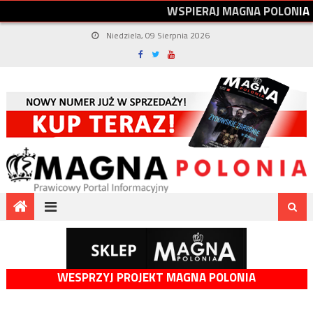
W
S
P
I
E
R
A
J
M
A
G
N
A
P
O
L
O
N
I
A
Niedziela, 09 Sierpnia 2026
WESPRZYJ PROJEKT MAGNA POLONIA