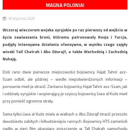
MAGNA POLONIA!
16 stycznia 2020
Wczoraj wieczorem wojska syryjskie po raz pierwszy od wejścia w
życie zawieszenia broni, któremu patronowały Rosja i Turcja,
podjęły intensywne działania ofensywne, w wyniku czego zajęły
wioski Tall Chatrah i Abu Dżurajf, a także Wschodnią i Zachodnią
Nuhaję.
Dziś rano dwie pierwsze miejscowości bojownicy Hajat Tahrir asz-
Szam odbili, ale później – wedle niepotwierdzonych informacji –
ponownie mieli je utracić. Zarówno bojownicy Hajat Tahrir asz-Szam, jak
i oddziały syryjskie i wspierający je szyiccy bojownicy Liwa al Kuds mieli
przy ponieść ogromne straty.
Sama tylko Liwa al Kuds miała w walkach o Abu Dżurajf stracić przeszło
dwudziestu zabitych i kilkudziesięciu rannych. Bojownicy HTS zamieścili
nadto w sieci film ukazujący zniszczenie w Tall Chatrah samochodu