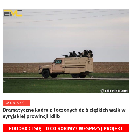
WIADOMOŚCI
Dramatyczne kadry z toczonych dziś ciężkich walk w
syryjskiej prowincji Idlib
PODOBA CI SIĘ TO CO ROBIMY? WESPRZYJ PROJEKT