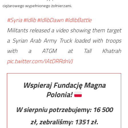
ciężarowego wypełnionego żołnierzami.
#Syria
#Idlib
#IdlibDawn
#IdlibBattle
Militants released a video showing them target
a Syrian Arab Army Truck loaded with troops
with a ATGM at Tall Khatrah
pic.twitter.com/IAtDRRdnVJ
Wspieraj Fundację Magna
Polonia!
W sierpniu potrzebujemy:
16 500
zł, zebraliśmy:
1351
zł.