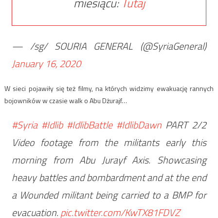
miesiącu:
Tutaj
— /sg/ SOURIA GENERAL (@SyriaGeneral)
January 16, 2020
W sieci pojawiły się też filmy, na których widzimy ewakuację rannych
bojowników w czasie walk o Abu Dżurajf…
#Syria
#Idlib
#IdlibBattle
#IdlibDawn
PART 2/2
Video footage from the militants early this
morning from Abu Jurayf Axis. Showcasing
heavy battles and bombardment and at the end
a Wounded militant being carried to a BMP for
evacuation.
pic.twitter.com/KwTX81FDVZ