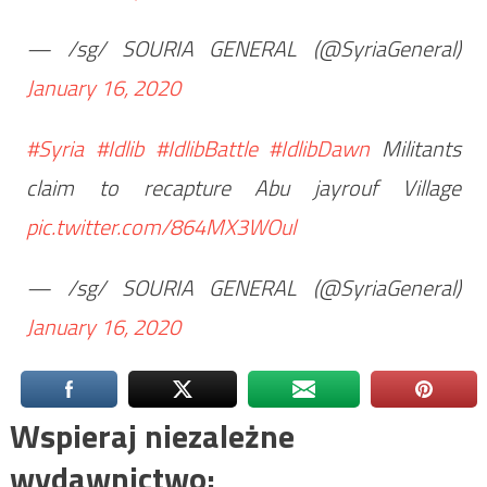
— /sg/ SOURIA GENERAL (@SyriaGeneral)
January 16, 2020
#Syria
#Idlib
#IdlibBattle
#IdlibDawn
Militants
claim to recapture Abu jayrouf Village
pic.twitter.com/864MX3WOul
— /sg/ SOURIA GENERAL (@SyriaGeneral)
January 16, 2020
Wspieraj niezależne
wydawnictwo: