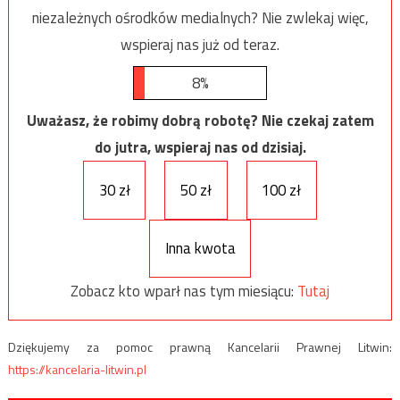
niezależnych ośrodków medialnych? Nie zwlekaj więc,
wspieraj nas już od teraz.
8%
Uważasz, że robimy dobrą robotę? Nie czekaj zatem
do jutra, wspieraj nas od dzisiaj.
30 zł
50 zł
100 zł
Inna kwota
Zobacz kto wparł nas tym miesiącu:
Tutaj
Dziękujemy za pomoc prawną Kancelarii Prawnej Litwin:
https://kancelaria-litwin.pl