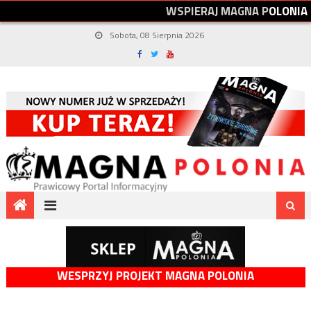
W
S
P
I
E
R
A
J
M
A
G
N
A
P
O
L
O
N
I
A
Sobota, 08 Sierpnia 2026
WESPRZYJ PROJEKT MAGNA POLONIA