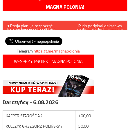
MAGNA POLONIA!
Nawigacja
Rosja planuje rozpocząć
Putin podpisał dekret ws.
rozliczania dostaw gazu w
kolejną fazę mobilizacji już 5
walucie „nieprzyjaznych
wpisu
stycznia?
państw”.
Telegram
https://t.me/magnapolonia
WESPRZYJ PROJEKT MAGNA POLONIA
Darczyńcy - 6.08.2026
KACPER STAROŚCIAK
100,00
KULCZYK GRZEGORZ POLIŃSKA i
50,00