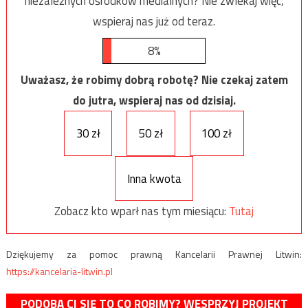
niezależnych ośrodków medialnych? Nie zwlekaj więc,
wspieraj nas już od teraz.
8%
Uważasz, że robimy dobrą robotę? Nie czekaj zatem
do jutra, wspieraj nas od dzisiaj.
30 zł
50 zł
100 zł
Inna kwota
Zobacz kto wparł nas tym miesiącu:
Tutaj
Dziękujemy za pomoc prawną Kancelarii Prawnej Litwin:
https://kancelaria-litwin.pl
PODOBA CI SIĘ TO CO ROBIMY? WESPRZYJ PROJEKT