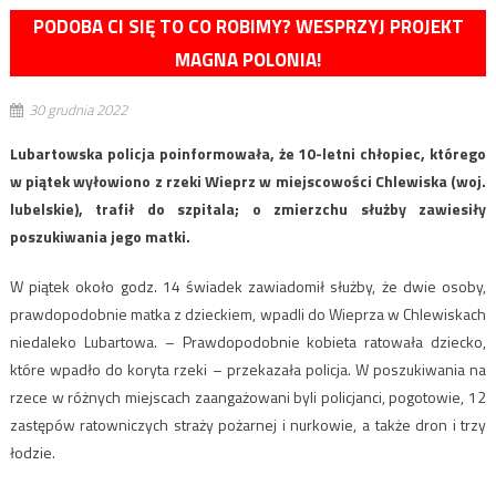
PODOBA CI SIĘ TO CO ROBIMY? WESPRZYJ PROJEKT
MAGNA POLONIA!
30 grudnia 2022
Lubartowska policja poinformowała, że 10-letni chłopiec, którego
w piątek wyłowiono z rzeki Wieprz w miejscowości Chlewiska (woj.
lubelskie), trafił do szpitala; o zmierzchu służby zawiesiły
poszukiwania jego matki.
W piątek około godz. 14 świadek zawiadomił służby, że dwie osoby,
prawdopodobnie matka z dzieckiem, wpadli do Wieprza w Chlewiskach
niedaleko Lubartowa. – Prawdopodobnie kobieta ratowała dziecko,
które wpadło do koryta rzeki – przekazała policja. W poszukiwania na
rzece w różnych miejscach zaangażowani byli policjanci, pogotowie, 12
zastępów ratowniczych straży pożarnej i nurkowie, a także dron i trzy
łodzie.