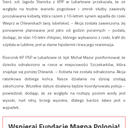
Sierż. szt. Jagoda Stanicka z KPP w Lubartowie przekazała, że ze
względu na trudne warunki pogodowe i zmrok służby zawiesiły
poszukiwania kobiety, która razem z 10-letnim synem wpadła do rzeki
Wieprz w Chlewiskach (woj. lubelskie). – Akcja została zawieszona. Jej
ponowienie planowane jest jutro od godzin porannych – podała,
dodając, że stan 10-letni chłopiec, którego wyłowiono z rzeki, trafił do
szpitala w Lublinie, jest w stanie hipotermii i trwa jego reanimacja.
Rzecznik KP PSP w Lubartowie st. kpt. Michał Mazur poinformował, że
dziecko odnaleziono w rzece w miejscowości Szczekarków, która
znajduje się poniżej Chlewisk. – Kobieta nie została odnaleziona. Akcja
ratunkowa dobiega końca. Nasze działania na dzisiaj zostają
zakończone. Wszelkie dalsze działania będzie koordynowała policja –
powiedział, dodając, że ze względu na roztopy poziom wody jest
wysoki, nurt silny, brzegi wysokie, dlatego bardzo łatwo jest o
wypadek.
Wspieraj Fundację Magna Polonia!