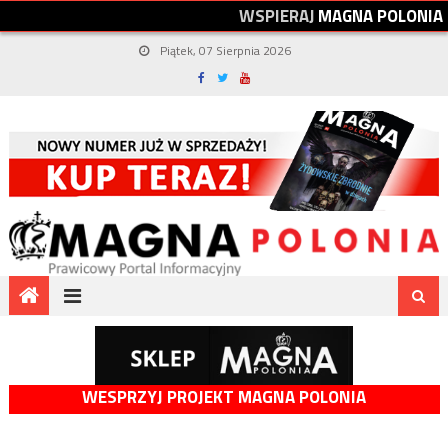
W
S
P
I
E
R
A
J
M
A
G
N
A
P
O
L
O
N
I
A
Piątek, 07 Sierpnia 2026
WESPRZYJ PROJEKT MAGNA POLONIA