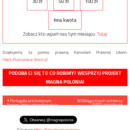
30 zł
50 zł
100 zł
Inna kwota
Zobacz kto wparł nas tym miesiącu:
Tutaj
Dziękujemy za pomoc prawną Kancelarii Prawnej Litwin:
https://kancelaria-litwin.pl
PODOBA CI SIĘ TO CO ROBIMY? WESPRZYJ PROJEKT
MAGNA POLONIA!
Nawigacja
Portugalia jest kolejnym
W Elblągu trzech żołnierzy
NATO zaraziło się
krajem, który zdecydował się
koronawirusem
wpisu
na wprowadzenie stanu
wyjątkowego
Telegram
https://t.me/magnapolonia