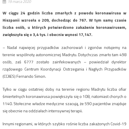
19 marca 2020
W ciągu 24 godzin liczba zmarłych z powodu koronawirusa w
Hiszpanii wzrosła o 209, dochodząc do 767. W tym samy czasie
liczba osób, u których potwierdzono zakażenie koronawirusem,
zwiększyła się o 3,4 tys. i obecnie wynosi 17,147.
– Nadal najwięcej przypadków zachorowań i zgonów notujemy na
terenie wspólnoty autonomicznej Madrytu. Dotychczas zmarło tam 498
osób, zaś 6777 zostało zainfekowanych – powiedział dyrektor
rządowego Centrum Koordynacji Ostrzegania i Nagłych Przypadków
(CCAES) Fernando Simon.
Tylko w ciągu ostatniej doby na terenie regionu Madrytu liczba ofiar
śmiertelnych koronawirusa powiększyła się o 108, natomiast chorych o
1140. Stołeczne władze medyczne szacują, że 590 pacjentów znajduje
się obecnie na oddziałach intensywnej terapii.
Innymi regionami, w których szybko rośnie liczba zakażonych Covid-19