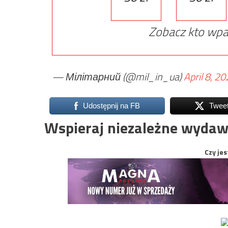
Zobacz kto wpa
— Мілітарний (@mil_in_ua)
April 8, 2
Udostępnij na FB
Twee
Wspieraj niezależne wydaw
Czy jes