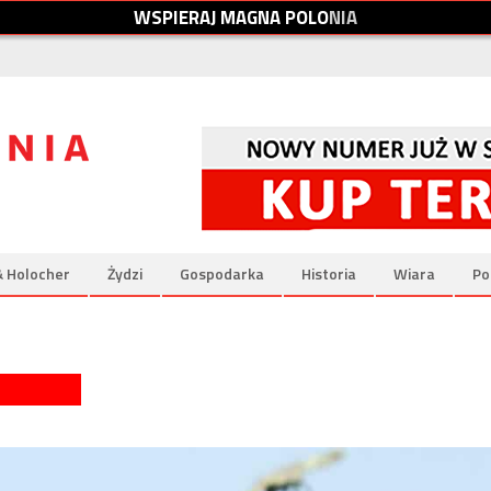
W
S
P
I
E
R
A
J
M
A
G
N
A
P
O
L
O
N
I
A
& Holocher
Żydzi
Gospodarka
Historia
Wiara
Po