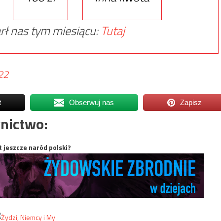
rł nas tym miesiącu:
Tutaj
022
t
Obserwuj nas
Zapisz
nictwo:
t jeszcze naród polski?