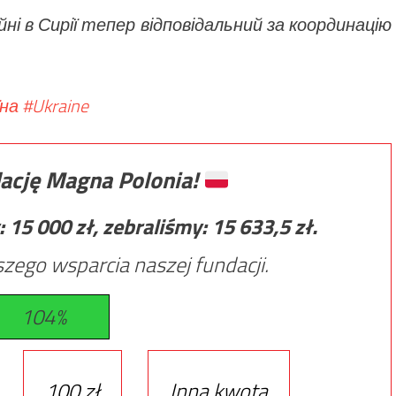
ійні в Сирії тепер відповідальний за координацію
їна
#Ukraine
ację Magna Polonia!
:
15 000
zł, zebraliśmy:
15 633,5
zł.
zego wsparcia naszej fundacji.
104%
100 zł
Inna kwota