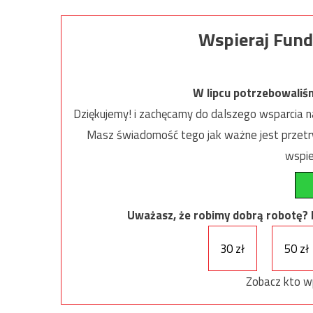
Wspieraj Fund
W lipcu potrzebowaliś
Dziękujemy! i zachęcamy do dalszego wsparcia na
Masz świadomość tego jak ważne jest przetrw
wspie
Uważasz, że robimy dobrą robotę? Ni
30 zł
50 zł
Zobacz kto w