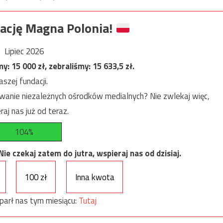
ację Magna Polonia!
Lipiec 2026
my:
15 000
zł, zebraliśmy:
15 633,5
zł.
szej fundacji.
anie niezależnych ośrodków medialnych? Nie zwlekaj więc,
raj nas już od teraz.
104%
e czekaj zatem do jutra, wspieraj nas od dzisiaj.
100 zł
Inna kwota
parł nas tym miesiącu:
Tutaj