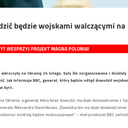
dzić będzie wojskami walczącymi na
MY? WESPRZYJ PROJEKT MAGNA POLONIA!
e wkroczyły na Ukrainę 24 lutego, były źle zorganizowane i działały
ić. Jak informuje BBC, generał, który będzie odtąd dowodził wojska
w Syrii.
 Ukrainie, a generał, który teraz dowodzi, ma duże doświadczenie z Syri
nerała Aleksandra Dwornikowa. „Dowódca ten ma duże doświadczenie
wodzenia i kontrolę będzie można poprawić” – miał przekazać BBC zachod