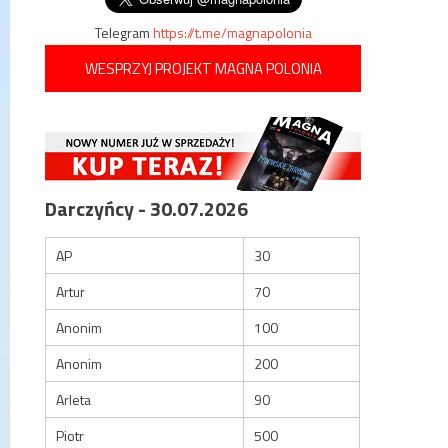
Telegram
https://t.me/magnapolonia
WESPRZYJ PROJEKT MAGNA POLONIA
Darczyńcy - 30.07.2026
AP
30
Artur
70
Anonim
100
Anonim
200
Arleta
90
Piotr
500