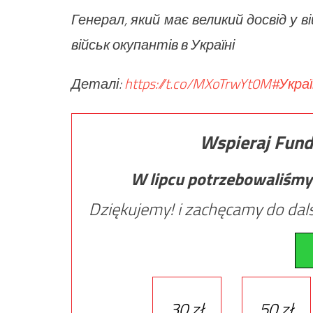
Генерал, який має великий досвід у в
військ окупантів в Україні
Деталі:
https://t.co/MXoTrwYt0M
#Укра
Wspieraj Fund
W lipcu potrzebowaliśmy
Dziękujemy! i zachęcamy do dals
30 zł
50 zł