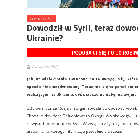
WIADOMOŚCI
Dowodził w Syrii, teraz dowo
Ukrainie?
PODOBA CI SIĘ TO CO ROBI
8 kwietnia 2022
Jak już wielokrotnie zwracano na to uwagę, siły, któr
sposób nieskoordynowany. Teraz ma się to ponoć zmien
walczącymi na Ukrainie, doświadczenie nabył na wojnie 
BBC twierdzi, że Rosja zreorganizowała dowództwo wojsk na
Chodzi o dowódcę Południowego Okręgu Wojskowego – ge
rosyjskich operacjach w Syrii. W związku z tym system do
urzędnik, na którego informacje powołuje się stacja.