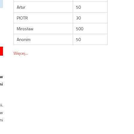
Artur
50
PIOTR
30
Mirosław
500
Anonim
50
Więcej...
 w
mi
i.
 w
ni