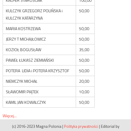
KACPER STAROŚCIAK
100,00
KULCZYK GRZEGORZ POLIŃSKA i
50,00
KULCZYK KATARZYNA
MARIA KOSTRZEWA
50,00
JERZY T MICHAJŁOWICZ
50,00
KOZIOŁ BOGUSŁAW
35,00
PAWEŁ ŁUKASZ ZIEMIAŃSKI
50,00
POTERA LIDIA i POTERA KRZYSZTOF
50,00
NIEMCZYK MICHAŁ
20,00
SŁAWOMIR PIĄTEK
10,00
KAMIL JAN KOWALCZYK
50,00
Więcej...
(c) 2016-2023 Magna Polonia
|
Polityka prywatności
|
Editorial by