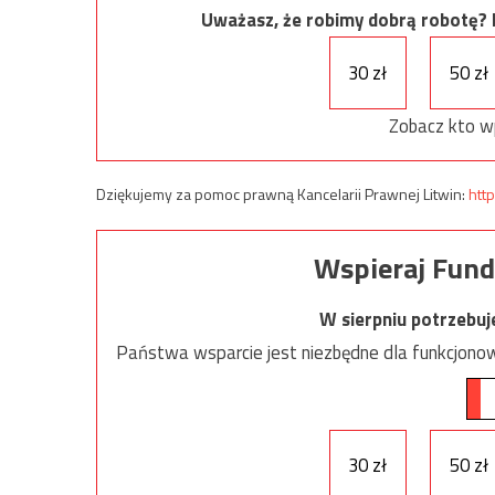
Uważasz, że robimy dobrą robotę? Ni
30 zł
50 zł
Zobacz kto w
Dziękujemy za pomoc prawną Kancelarii Prawnej Litwin:
http
Wspieraj Fund
W sierpniu potrzebu
Państwa wsparcie jest niezbędne dla funkcjonow
30 zł
50 zł