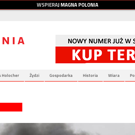
W
S
P
I
E
R
A
J
M
A
G
N
A
P
O
L
O
N
I
A
& Holocher
Żydzi
Gospodarka
Historia
Wiara
Po