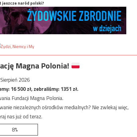
t jeszcze naród polski?
ację Magna Polonia!
Sierpień 2026
jemy:
16 500
zł, zebraliśmy:
1351
zł.
ania Fundacji Magna Polonia.
anie niezależnych ośrodków medialnych? Nie zwlekaj więc,
raj nas już od teraz.
8%