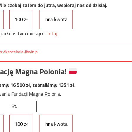
e czekaj zatem do jutra, wspieraj nas od dzisiaj.
100 zł
Inna kwota
parł nas tym miesiącu:
Tutaj
s://kancelaria-litwin.pl
ację Magna Polonia!
jemy:
16 500
zł, zebraliśmy:
1351
zł.
ania Fundacji Magna Polonia.
8%
100 zł
Inna kwota