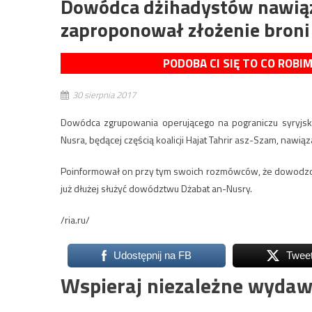
Dowódca dżihadystów nawiązał
zaproponował złożenie broni
PODOBA CI SIĘ TO CO ROBI
30 sierpnia 2017
Dowódca zgrupowania operującego na pograniczu syryjskic
Nusra, będącej częścią koalicji Hajat Tahrir asz-Szam, nawią
Poinformował on przy tym swoich rozmówców, że dowodzone 
już dłużej służyć dowództwu Dżabat an-Nusry.
/ria.ru/
Udostępnij na FB
Twee
Wspieraj niezależne wydaw