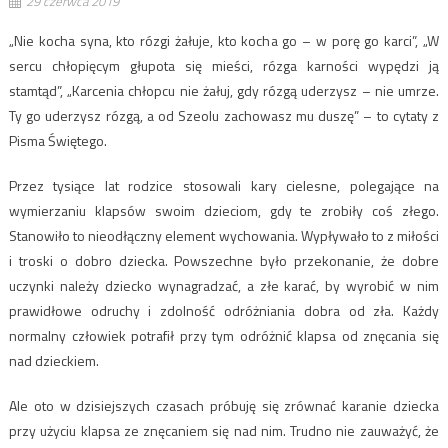
29 czerwca 2019
„Nie kocha syna, kto rózgi żałuje, kto kocha go – w porę go karci”, „W
sercu chłopięcym głupota się mieści, rózga karności wypędzi ją
stamtąd”, „Karcenia chłopcu nie żałuj, gdy rózgą uderzysz – nie umrze.
Ty go uderzysz rózgą, a od Szeolu zachowasz mu duszę” – to cytaty z
Pisma Świętego.
Przez tysiące lat rodzice stosowali kary cielesne, polegające na
wymierzaniu klapsów swoim dzieciom, gdy te zrobiły coś złego.
Stanowiło to nieodłączny element wychowania. Wypływało to z miłości
i troski o dobro dziecka. Powszechne było przekonanie, że dobre
uczynki należy dziecko wynagradzać, a złe karać, by wyrobić w nim
prawidłowe odruchy i zdolność odróżniania dobra od zła. Każdy
normalny człowiek potrafił przy tym odróżnić klapsa od znęcania się
nad dzieckiem.
Ale oto w dzisiejszych czasach próbuję się zrównać karanie dziecka
przy użyciu klapsa ze znęcaniem się nad nim. Trudno nie zauważyć, że