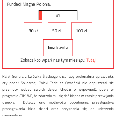
Fundacji Magna Polonia.
8%
30 zł
50 zł
100 zł
Inna kwota
Zobacz kto wparł nas tym miesiącu:
Tutaj
Rafał Gonera z Lwówka Śląskiego chce, aby prokuratura sprawdziła,
czy poseł Solidarnej Polski Tadeusz Cymański nie dopuszczał się
przemocy wobec swoich dzieci. Chodzi o wypowiedź posła w
programie „Tłit” WP, że zdarzyło mu się dać klapsa w czasie przewijania
dziecka. . Dotyczy ono możliwości popełnienia przestępstwa
propagowania bicia dzieci oraz przyznania się do uderzenia
niemowlęcia.