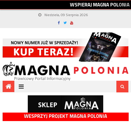
W
S
P
I
E
R
A
J
M
A
G
N
A
P
O
L
O
N
I
A
Niedziela, 09 Sierpnia 2026
WESPRZYJ PROJEKT MAGNA POLONIA