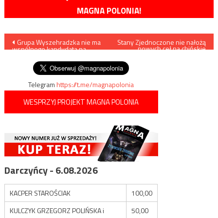
MAGNA POLONIA!
Nawigacja
Grupa Wyszehradzka nie ma
Stany Zjednoczone nie nałożą
nowych ceł na chińskie
wspólnego kandydata na
towary
wpisu
szefa KE
Telegram
https://t.me/magnapolonia
WESPRZYJ PROJEKT MAGNA POLONIA
Darczyńcy - 6.08.2026
KACPER STAROŚCIAK
100,00
KULCZYK GRZEGORZ POLIŃSKA i
50,00