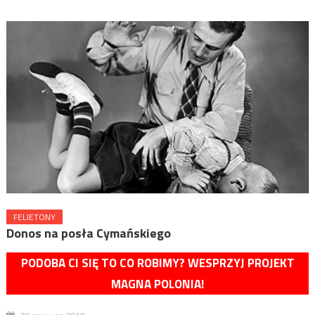
FELIETONY
Donos na posła Cymańskiego
PODOBA CI SIĘ TO CO ROBIMY? WESPRZYJ PROJEKT
MAGNA POLONIA!