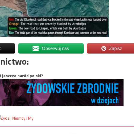
t
Obserwuj nas
Zapisz
nictwo:
t jeszcze naród polski?