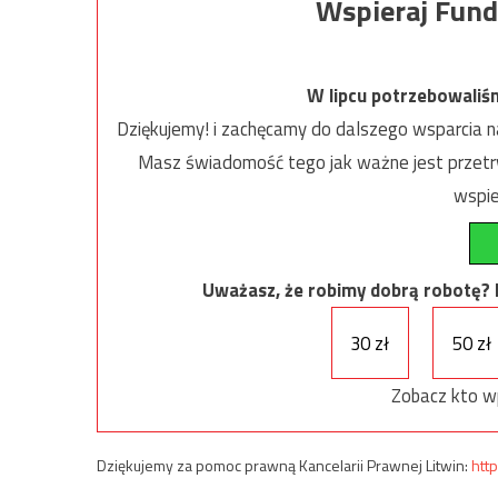
Wspieraj Fund
W lipcu potrzebowaliś
Dziękujemy! i zachęcamy do dalszego wsparcia na
Masz świadomość tego jak ważne jest przetrw
wspie
Uważasz, że robimy dobrą robotę? Ni
30 zł
50 zł
Zobacz kto w
Dziękujemy za pomoc prawną Kancelarii Prawnej Litwin:
http