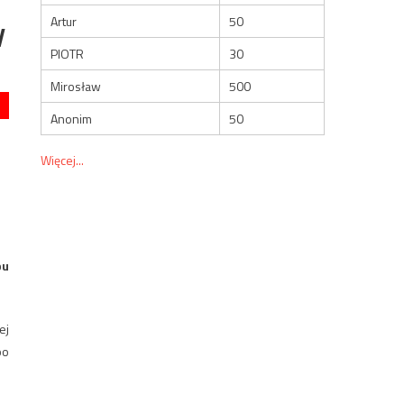
Artur
50
y
PIOTR
30
Mirosław
500
Anonim
50
Więcej...
bu
ej
po