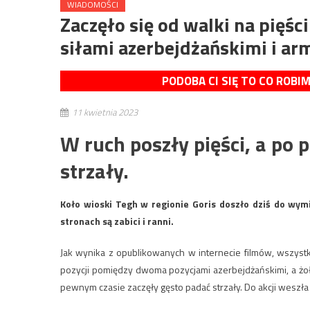
WIADOMOŚCI
Zaczęło się od walki na pię
siłami azerbejdżańskimi i a
PODOBA CI SIĘ TO CO ROBI
11 kwietnia 2023
W ruch poszły pięści, a po
strzały.
Koło wioski Tegh w regionie Goris doszło dziś do wym
stronach są zabici i ranni.
Jak wynika z opublikowanych w internecie filmów, wszyst
pozycji pomiędzy dwoma pozycjami azerbejdżańskimi, a żołn
pewnym czasie zaczęły gęsto padać strzały. Do akcji weszła a