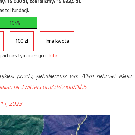
my:
15 000
zł, zebraliśmy:
15 633,5
zł.
szej fundacji.
104%
100 zł
Inna kwota
parł nas tym miesiącu:
Tutaj
kəsi pozdu, şəhidlərimiz var. Allah rəhmət eləsin
aijan
pic.twitter.com/zRGnquXNh5
 11, 2023