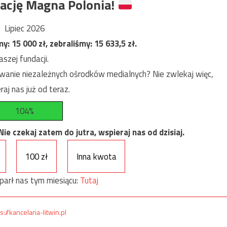
ację Magna Polonia!
Lipiec 2026
my:
15 000
zł, zebraliśmy:
15 633,5
zł.
szej fundacji.
anie niezależnych ośrodków medialnych? Nie zwlekaj więc,
raj nas już od teraz.
104%
e czekaj zatem do jutra, wspieraj nas od dzisiaj.
100 zł
Inna kwota
parł nas tym miesiącu:
Tutaj
s://kancelaria-litwin.pl