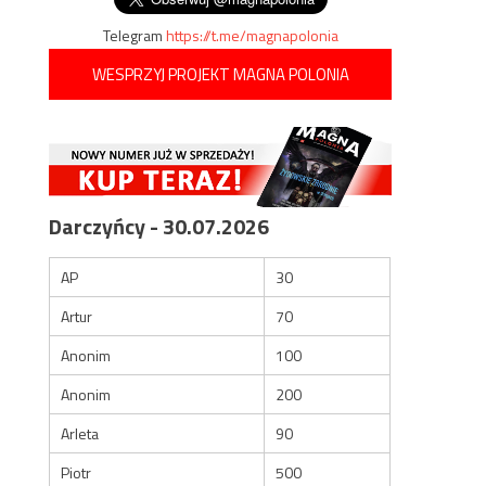
Telegram
https://t.me/magnapolonia
WESPRZYJ PROJEKT MAGNA POLONIA
Darczyńcy - 30.07.2026
AP
30
Artur
70
Anonim
100
Anonim
200
Arleta
90
Piotr
500