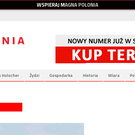
W
S
P
I
E
R
A
J
M
A
G
N
A
P
O
L
O
N
I
A
& Holocher
Żydzi
Gospodarka
Historia
Wiara
Po