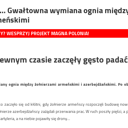
ści… Gwałtowna wymiana ognia międz
rmeńskimi
MY? WESPRZYJ PROJEKT MAGNA POLONIA!
 pewnym czasie zaczęły gęsto padać
iany ognia między żołnierzami armeńskimi i azerbejdżańskimi. Po o
ko zaczęło się od kłótni, gdy żołnierze armeńscy rozpoczęli budowę now
ierze azerbejdżańscy zażądali przerwania prac. W ruch poszły pięści, a 
rtyleria, a na niebie pojawiły się drony…