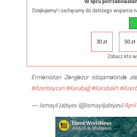
W lipcu potrzebowaliś
Dziękujemy! i zachęcamy do dalszego wsparcia na
30 zł
50 zł
Zobacz kto w
Ermənistan Zəngəzur istiqamətində atəş
#Azerbaycan
#Karabağ
#Karabakh
#Azerb
— Ismayil Jabiyev (@ismayiljabiyev)
April