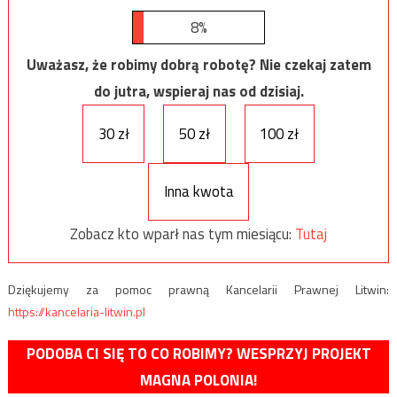
8%
Uważasz, że robimy dobrą robotę? Nie czekaj zatem
do jutra, wspieraj nas od dzisiaj.
30 zł
50 zł
100 zł
Inna kwota
Zobacz kto wparł nas tym miesiącu:
Tutaj
Dziękujemy za pomoc prawną Kancelarii Prawnej Litwin:
https://kancelaria-litwin.pl
PODOBA CI SIĘ TO CO ROBIMY? WESPRZYJ PROJEKT
MAGNA POLONIA!