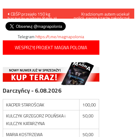
Nawigacja
CBŚP przejęło 150 kg
Kradzionym autem uciekał
policji, swoją szarżę zakończył
haszyszu wartego 8 mln zł.
w rzece /film/
wpisu
Telegram
https://t.me/magnapolonia
WESPRZYJ PROJEKT MAGNA POLONIA
Darczyńcy - 6.08.2026
KACPER STAROŚCIAK
100,00
KULCZYK GRZEGORZ POLIŃSKA i
50,00
KULCZYK KATARZYNA
MARIA KOSTRZEWA
50,00