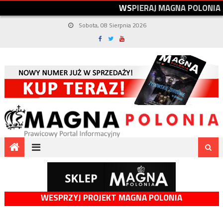
W
S
P
I
E
R
A
J
M
A
G
N
A
P
O
L
O
N
I
A
Sobota, 08 Sierpnia 2026
WESPRZYJ PROJEKT MAGNA POLONIA