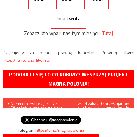
Inna kwota
Zobacz kto wparł nas tym miesiącu:
Tutaj
Dziękujemy za pomoc prawną Kancelarii Prawnej Litwin:
https://kancelaria-litwin.pl
PODOBA CI SIĘ TO CO ROBIMY? WESPRZYJ PROJEKT
MAGNA POLONIA!
Nawigacja
Niemcom jest przykro, że
Izrael zakazał chrześcijanom
ze Strefy Gazy wyjazdów do
USA nałożyło sankcje na Nord
Nazaretu i Jerozolimy
wpisu
Stream 2…
Telegram
https://t.me/magnapolonia