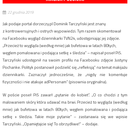
22 grudnia 2019
Jak podaje portal dorzeczy.pl Dominik Tarczyński jest znany
z kontrowersyjnych i ostrych wypowiedzi. Tym razem skomentował
na Facebooku wygląd dziennikarki TVN24, udostępniając jej zdjęcie.
„Przecież to wygląda (według mnie) jak bufetowa w latach 80tych,
węglem pomalowana i podająca setkę + śledzia” – napisał poseł PiS.
Tarczyński udostępnił na swoim profilu na Facebooku zdjęcie Justyny
Pochanke. Polityk postanowił podzielić się „refleksją” na temat makijażu
dziennikarki. Zaznaczył jednocześnie, że „nigdy nie komentuje
fizyczności i nie atakuje adPersonam” (pisownia oryginalna).
W poście poseł PiS zawarł „pytanie do kobiet”. „O co chodzi z tym
malowaniem skóry która udawać ma brwi. Przecież to wygląda (według
mnie) jak bufetowa w latach 80tych, węglem pomalowana i podająca
setkę + śledzia. Takie moje pytanie” – zastanawia się we wpisie
Tarczyński. „Opamiętajcie się! To obrzydliwe!” – dodaje.