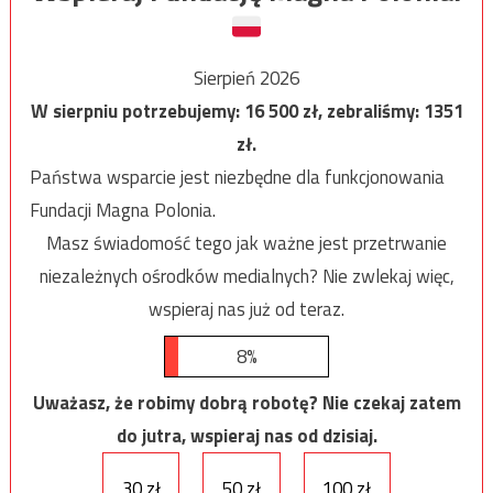
Sierpień 2026
W sierpniu potrzebujemy:
16 500
zł, zebraliśmy:
1351
zł.
Państwa wsparcie jest niezbędne dla funkcjonowania
Fundacji Magna Polonia.
Masz świadomość tego jak ważne jest przetrwanie
niezależnych ośrodków medialnych? Nie zwlekaj więc,
wspieraj nas już od teraz.
8%
Uważasz, że robimy dobrą robotę? Nie czekaj zatem
do jutra, wspieraj nas od dzisiaj.
30 zł
50 zł
100 zł