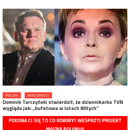
POLSKA
WIADOMOŚCI
Dominik Tarczyński stwierdził, że dziennikarka TVN
wygląda jak: „bufetowa w latach 80tych”
PODOBA CI SIĘ TO CO ROBIMY? WESPRZYJ PROJEKT
MAGNA POLONIA!