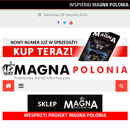
W
S
P
I
E
R
A
J
M
A
G
N
A
P
O
L
O
N
I
A
Niedziela, 09 Sierpnia 2026
WESPRZYJ PROJEKT MAGNA POLONIA