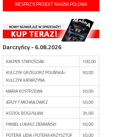
WESPRZYJ PROJEKT MAGNA POLONIA
Darczyńcy - 6.08.2026
KACPER STAROŚCIAK
100,00
KULCZYK GRZEGORZ POLIŃSKA i
50,00
KULCZYK KATARZYNA
MARIA KOSTRZEWA
50,00
JERZY T MICHAJŁOWICZ
50,00
KOZIOŁ BOGUSŁAW
35,00
PAWEŁ ŁUKASZ ZIEMIAŃSKI
50,00
POTERA LIDIA i POTERA KRZYSZTOF
50,00