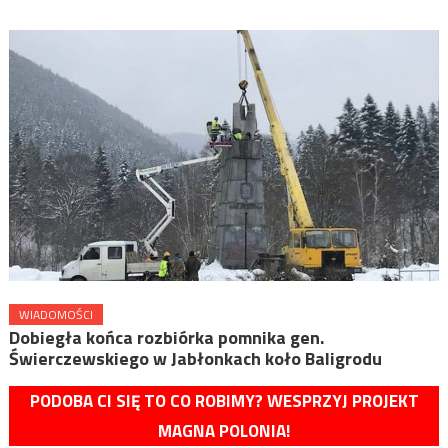
WIADOMOŚCI
Dobiegła końca rozbiórka pomnika gen.
Świerczewskiego w Jabłonkach koło Baligrodu
PODOBA CI SIĘ TO CO ROBIMY? WESPRZYJ PROJEKT
MAGNA POLONIA!