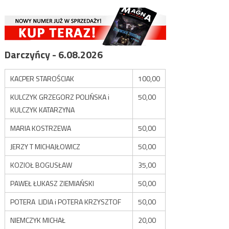
Darczyńcy - 6.08.2026
KACPER STAROŚCIAK
100,00
KULCZYK GRZEGORZ POLIŃSKA i
50,00
KULCZYK KATARZYNA
MARIA KOSTRZEWA
50,00
JERZY T MICHAJŁOWICZ
50,00
KOZIOŁ BOGUSŁAW
35,00
PAWEŁ ŁUKASZ ZIEMIAŃSKI
50,00
POTERA LIDIA i POTERA KRZYSZTOF
50,00
NIEMCZYK MICHAŁ
20,00