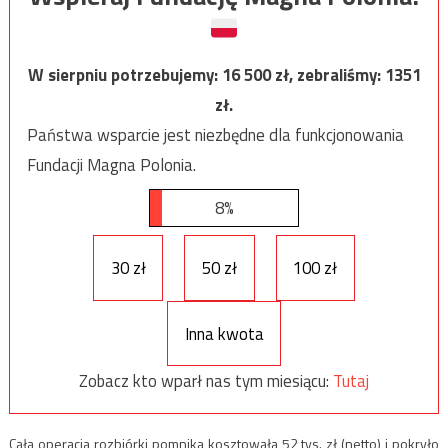
W sierpniu potrzebujemy:
16 500
zł, zebraliśmy:
1351
zł.
Państwa wsparcie jest niezbędne dla funkcjonowania
Fundacji Magna Polonia.
8%
30 zł
50 zł
100 zł
Inna kwota
Zobacz kto wparł nas tym miesiącu:
Tutaj
Cała operacja rozbiórki pomnika kosztowała 52 tys. zł (netto) i pokryło