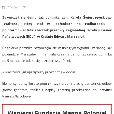
28 lutego 2018
Zakończył się demontaż pomnika gen. Karola Świerczewskiego
„Waltera”, który stał w Jabłonkach na Podkarpaciu –
poinformował PAP rzecznik prasowy Regionalnej Dyrekcji Lasów
Państwowych (RDLP) w Krośnie Edward Marszałek.
Rozbiórka pomnika rozpoczęła się w ubiegłym tygodniu w środę. Jak
powiedział Marszałek, firma miała czas na demontaż całego pomnika
do 9 marca, ale udało się to zrobić wcześniej.
– Plac został już uprzątnięty przez firmę – dodał.
Elementy identyfikujące pomnik, czyli orzeł z blachy pancernej, odlew
głowy generała, tablica i napisy zostaną przekazane do Instytutu
Pamięci Narodowej.
Wspieraj Fundację Magna Polonia!