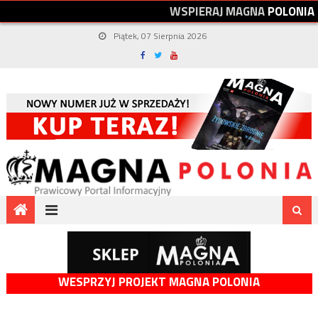
W
S
P
I
E
R
A
J
M
A
G
N
A
P
O
L
O
N
I
A
Piątek, 07 Sierpnia 2026
WESPRZYJ PROJEKT MAGNA POLONIA