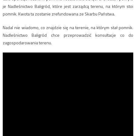
je Nadleśnictwo Baligród, które jest zarządcą terenu, na którym stoi
pomnik. Kwota ta zostanie zrefundowana ze Skarbu Państwa.
Nadal nie wiadomo, co znajdzie się na terenie, na którym stał pomnik.
Nadleśnictwo Baligród chce przeprowadzić konsultacje co do
zagospodarowania terenu.