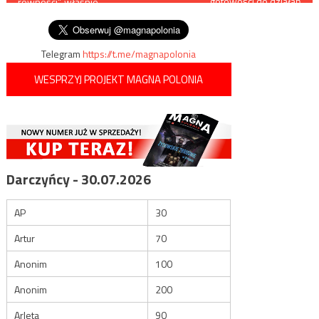
gotowości do działań
równości”, właśnie
kryzysowych WOT
wpisu
okrzyknięto go transfobem
Telegram
https://t.me/magnapolonia
WESPRZYJ PROJEKT MAGNA POLONIA
Darczyńcy - 30.07.2026
AP
30
Artur
70
Anonim
100
Anonim
200
Arleta
90