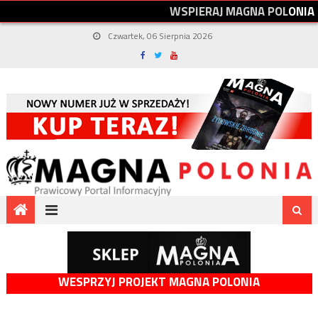
W
S
P
I
E
R
A
J
M
A
G
N
A
P
O
L
O
N
I
A
Czwartek, 06 Sierpnia 2026
WESPRZYJ PROJEKT MAGNA POLONIA