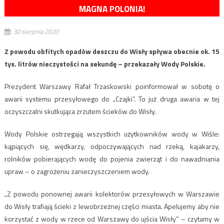
MAGNA POLONIA!
30 sierpnia 2020
Z powodu obfitych opadów deszczu do Wisły spływa obecnie ok. 15
tys. litrów nieczystości na sekundę – przekazały Wody Polskie.
Prezydent Warszawy Rafał Trzaskowski poinformował w sobotę o
awarii systemu przesyłowego do „Czajki”. To już druga awaria w tej
oczyszczalni skutkująca zrzutem ścieków do Wisły.
Wody Polskie ostrzegają wszystkich użytkowników wody w Wiśle:
kąpiących się, wędkarzy, odpoczywających nad rzeką, kajakarzy,
rolników pobierających wodę do pojenia zwierząt i do nawadniania
upraw – o zagrożeniu zanieczyszczeniem wody.
„Z powodu ponownej awarii kolektorów przesyłowych w Warszawie
do Wisły trafiają ścieki z lewobrzeżnej części miasta. Apelujemy aby nie
korzystać z wody w rzece od Warszawy do ujścia Wisły” – czytamy w