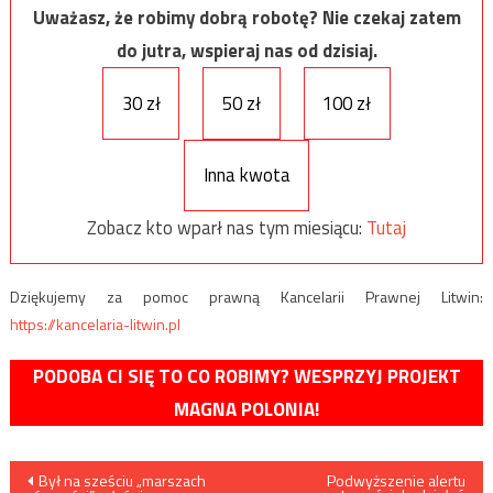
Uważasz, że robimy dobrą robotę? Nie czekaj zatem
do jutra, wspieraj nas od dzisiaj.
30 zł
50 zł
100 zł
Inna kwota
Zobacz kto wparł nas tym miesiącu:
Tutaj
Dziękujemy za pomoc prawną Kancelarii Prawnej Litwin:
https://kancelaria-litwin.pl
PODOBA CI SIĘ TO CO ROBIMY? WESPRZYJ PROJEKT
MAGNA POLONIA!
Nawigacja
Był na sześciu „marszach
Podwyższenie alertu