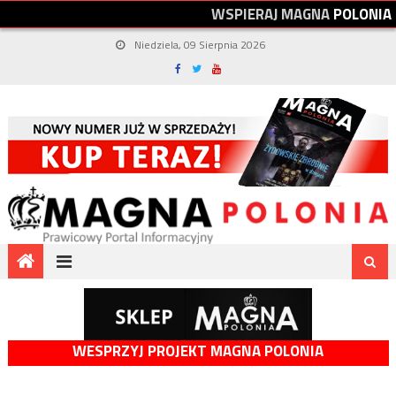
W
S
P
I
E
R
A
J
M
A
G
N
A
P
O
L
O
N
I
A
Niedziela, 09 Sierpnia 2026
WESPRZYJ PROJEKT MAGNA POLONIA