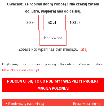
Uważasz, że robimy dobrą robotę? Nie czekaj zatem
do jutra, wspieraj nas od dzisiaj.
30 zł
50 zł
100 zł
Inna kwota
Zobacz kto wparł nas tym miesiącu:
Tutaj
Dziękujemy za pomoc prawną Kancelarii Prawnej Litwin:
https://kancelaria-litwin.pl
PODOBA CI SIĘ TO CO ROBIMY? WESPRZYJ PROJEKT
MAGNA POLONIA!
Nawigacja
Banderowcy napominają
Brutalny atak tłumu