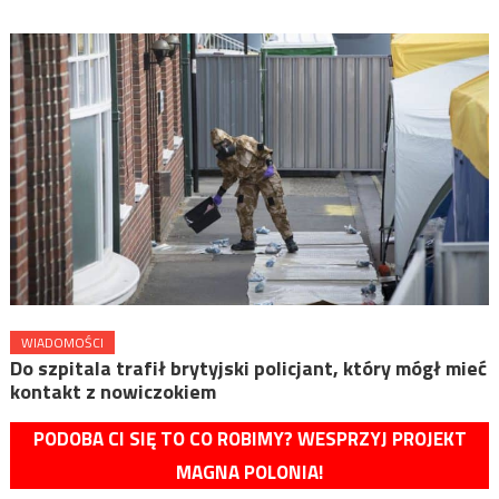
WIADOMOŚCI
Do szpitala trafił brytyjski policjant, który mógł mieć
kontakt z nowiczokiem
PODOBA CI SIĘ TO CO ROBIMY? WESPRZYJ PROJEKT
MAGNA POLONIA!