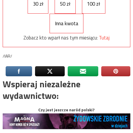
30 zł
50 zł
100 zł
Inna kwota
Zobacz kto wparł nas tym miesiącu:
Tutaj
/IAR/
Wspieraj niezależne
wydawnictwo:
Czy jest jeszcze naród polski?