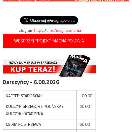
muzułmanów na chrześcijan
prezydenta Dudę przed
w obozie dla uchodźców w
wpisu
wizytą na Wołyniu: Polacy
Grecji
powinni pamiętać, że to
ojczyzna UPA
Telegram
https://t.me/magnapolonia
WESPRZYJ PROJEKT MAGNA POLONIA
Darczyńcy - 6.08.2026
KACPER STAROŚCIAK
100,00
KULCZYK GRZEGORZ POLIŃSKA i
50,00
KULCZYK KATARZYNA
MARIA KOSTRZEWA
50,00