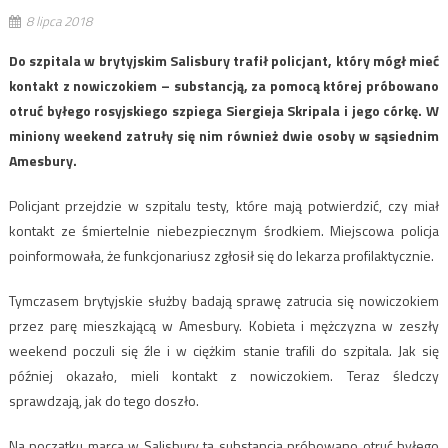
8 lipca 2018
Do szpitala w brytyjskim Salisbury trafił policjant, który mógł mieć
kontakt z nowiczokiem – substancją, za pomocą której próbowano
otruć byłego rosyjskiego szpiega Siergieja Skripala i jego córkę. W
miniony weekend zatruły się nim również dwie osoby w sąsiednim
Amesbury.
Policjant przejdzie w szpitalu testy, które mają potwierdzić, czy miał
kontakt ze śmiertelnie niebezpiecznym środkiem. Miejscowa policja
poinformowała, że funkcjonariusz zgłosił się do lekarza profilaktycznie.
Tymczasem brytyjskie służby badają sprawę zatrucia się nowiczokiem
przez parę mieszkającą w Amesbury. Kobieta i mężczyzna w zeszły
weekend poczuli się źle i w ciężkim stanie trafili do szpitala. Jak się
później okazało, mieli kontakt z nowiczokiem. Teraz śledczy
sprawdzają, jak do tego doszło.
Na początku marca w Salisbury tą substancją próbowano otruć byłego