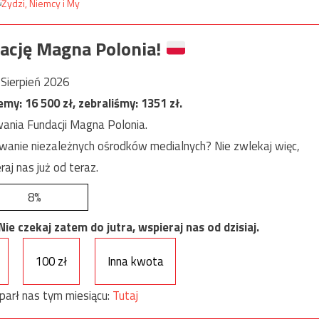
ację Magna Polonia!
Sierpień 2026
jemy:
16 500
zł, zebraliśmy:
1351
zł.
ania Fundacji Magna Polonia.
anie niezależnych ośrodków medialnych? Nie zwlekaj więc,
raj nas już od teraz.
8%
e czekaj zatem do jutra, wspieraj nas od dzisiaj.
100 zł
Inna kwota
parł nas tym miesiącu:
Tutaj