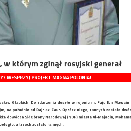
u, w którym zginął rosyjski generał
MY? WESPRZYJ PROJEKT MAGNA POLONIA!
zesław Głabkich. Do zdarzenia doszło w rejonie m. Fajd Ibn Mawain
ajm, na południe od Dajr az-Zaur. Oprócz niego, rannych zostało dwó
 także dowódca Sił Obrony Narodowej (NDF) miasta Al-Majadin, Moham
poległo, a trzech zostało rannych.