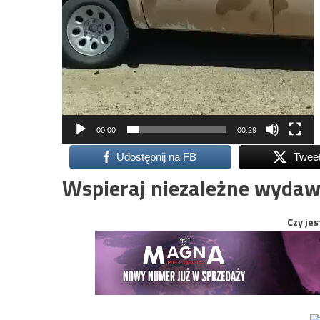
00:00
00:29
Udostępnij na FB
Twee
Wspieraj niezależne wydaw
Czy jes