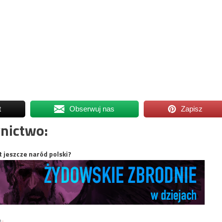
t
Obserwuj nas
Zapisz
nictwo:
t jeszcze naród polski?