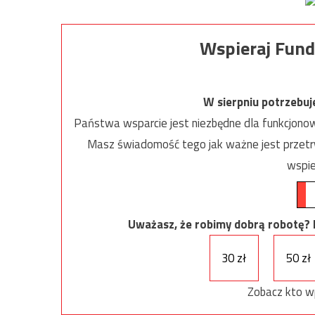
Wspieraj Fund
W sierpniu potrzebu
Państwa wsparcie jest niezbędne dla funkcjonow
Masz świadomość tego jak ważne jest przetrw
wspie
Uważasz, że robimy dobrą robotę? Ni
30 zł
50 zł
Zobacz kto w