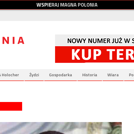
W
S
P
I
E
R
A
J
M
A
G
N
A
P
O
L
O
N
I
A
& Holocher
Żydzi
Gospodarka
Historia
Wiara
Po