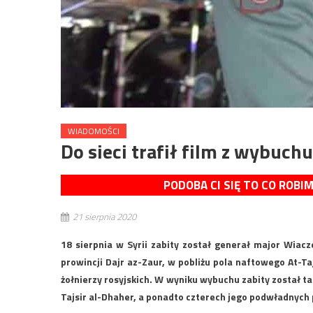
WIADOMOŚCI
Do sieci trafił film z wybuch
PODOBA CI SIĘ TO CO ROBI
21 sierpnia 2020
18 sierpnia w Syrii zabity został generał major Wiac
prowincji Dajr az-Zaur, w pobliżu pola naftowego At-T
żołnierzy rosyjskich. W wyniku wybuchu zabity został
Tajsir al-Dhaher, a ponadto czterech jego podwładnych 