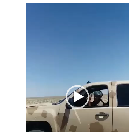
Odtwarzacz
video