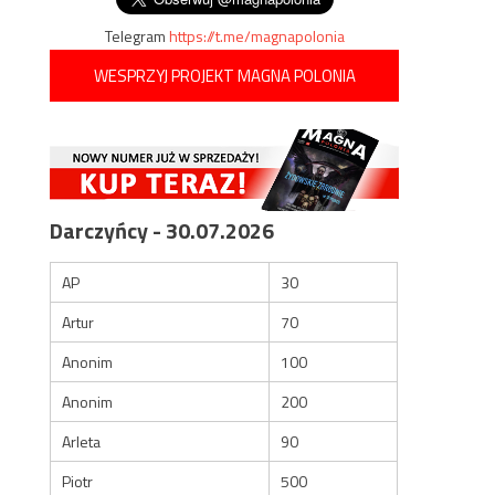
Telegram
https://t.me/magnapolonia
WESPRZYJ PROJEKT MAGNA POLONIA
Darczyńcy - 30.07.2026
AP
30
Artur
70
Anonim
100
Anonim
200
Arleta
90
Piotr
500