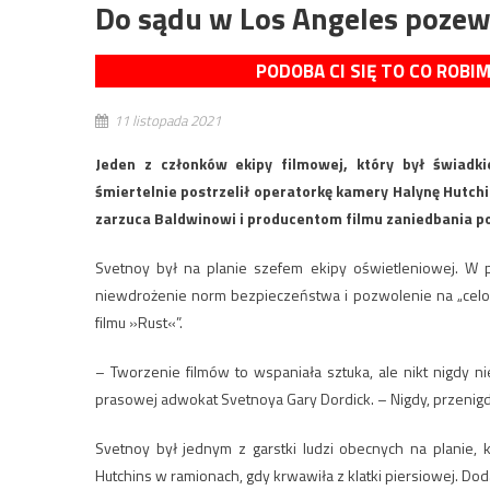
Do sądu w Los Angeles poze
PODOBA CI SIĘ TO CO ROBI
11 listopada 2021
Jeden z członków ekipy filmowej, który był świadk
śmiertelnie postrzelił operatorkę kamery Halynę Hutchi
zarzuca Baldwinowi i producentom filmu zaniedbania po
Svetnoy był na planie szefem ekipy oświetleniowej. W 
niewdrożenie norm bezpieczeństwa i pozwolenie na „cel
filmu »Rust«”.
– Tworzenie filmów to wspaniała sztuka, ale nikt nigdy ni
prasowej adwokat Svetnoya Gary Dordick. – Nigdy, przenigdy
Svetnoy był jednym z garstki ludzi obecnych na planie, 
Hutchins w ramionach, gdy krwawiła z klatki piersiowej. Dod