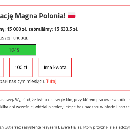
ację Magna Polonia!
my:
15 000
zł, zebraliśmy:
15 633,5
zł.
szej fundacji.
104%
100 zł
Inna kwota
parł nas tym miesiącu:
Tutaj
asowej. Wyjaśnił, że był to dziewiąty film, przy którym pracował wspólnie
e kilka dni wcześniej widział pistolety leżące bez nadzoru w błocie i ostrze
Gutierrez i asystenta reżysera Dave’a Hallsa, który przyznał się śledczy