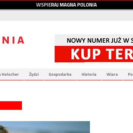
W
S
P
I
E
R
A
J
M
A
G
N
A
P
O
L
O
N
I
A
& Holocher
Żydzi
Gospodarka
Historia
Wiara
Po