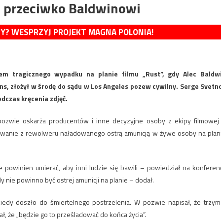
w przeciwko Baldwinowi
MY? WESPRZYJ PROJEKT MAGNA POLONIA!
iem tragicznego wypadku na planie filmu „Rust”, gdy Alec Baldw
ns, złożył w środę do sądu w Los Angeles pozew cywilny. Serge Svetn
dczas kręcenia zdjęć.
pozwie oskarża producentów i inne decyzyjne osoby z ekipy filmowej
owanie z rewolweru naładowanego ostrą amunicją w żywe osoby na plan
e powinien umierać, aby inni ludzie się bawili – powiedział na konferenc
 nie powinno być ostrej amunicji na planie – dodał.
kiedy doszło do śmiertelnego postrzelenia. W pozwie napisał, że trzym
ał, że „będzie go to prześladować do końca życia”.