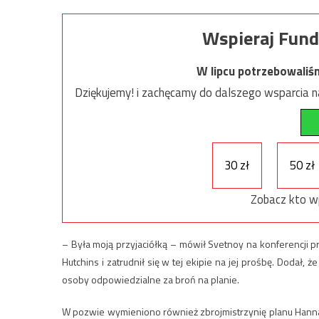
Wspieraj Fund
W lipcu potrzebowaliś
Dziękujemy! i zachęcamy do dalszego wsparcia na
30 zł
50 zł
Zobacz kto w
– Była moją przyjaciółką – mówił Svetnoy na konferencji pr
Hutchins i zatrudnił się w tej ekipie na jej prośbę. Dodał, ż
osoby odpowiedzialne za broń na planie.
W pozwie wymieniono również zbrojmistrzynię planu Hannah 