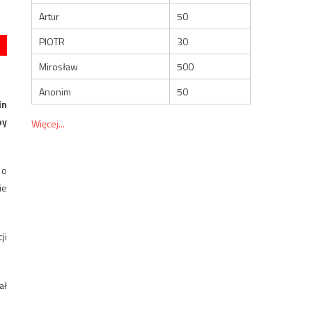
Artur
50
PIOTR
30
Mirosław
500
Anonim
50
in
oy
Więcej...
 o
ie
ji
ał