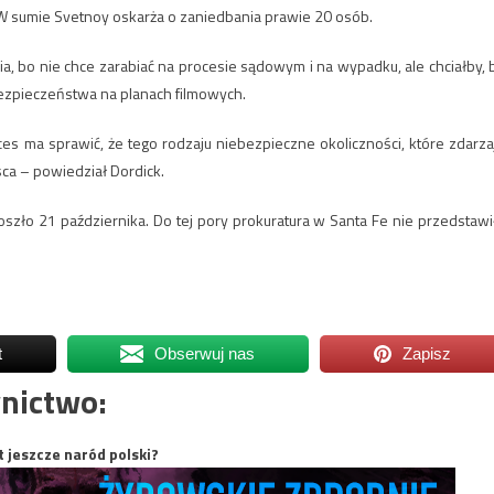
 W sumie Svetnoy oskarża o zaniedbania prawie 20 osób.
, bo nie chce zarabiać na procesie sądowym i na wypadku, ale chciałby, 
bezpieczeństwa na planach filmowych.
s ma sprawić, że tego rodzaju niebezpieczne okoliczności, które zdarza
sca – powiedział Dordick.
zło 21 października. Do tej pory prokuratura w Santa Fe nie przedstawi
t
Obserwuj nas
Zapisz
nictwo:
t jeszcze naród polski?