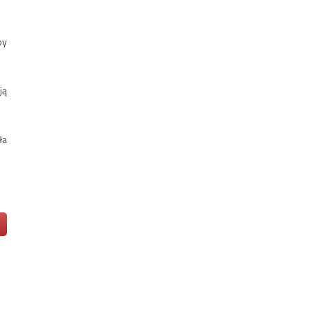
by
ją
ła